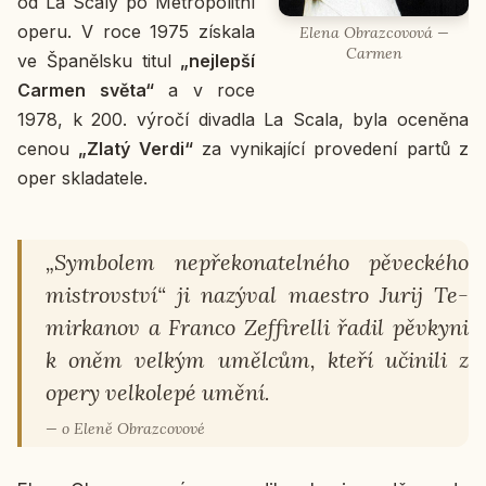
od La Scaly po Me­t­ro­po­lit­ní
operu. V roce 1975 zís­ka­la
Elena Ob­raz­co­vo­vá —
Carmen
ve Špa­něl­sku titul
„nej­lep­ší
Carmen světa“
a v roce
1978, k 200. výročí di­va­dla La Scala, byla oce­ně­na
cenou
„Zlatý Verdi“
za vy­ni­ka­jí­cí pro­ve­de­ní partů z
oper skla­da­te­le.
„Sym­bo­lem ne­pře­ko­na­tel­né­ho pě­vec­ké­ho
mi­s­trov­ství“ ji na­zý­val ma­estro Jurij Te­
mir­ka­nov a Franco Ze­f­fi­rel­li řadil pěv­ky­ni
k oněm velkým uměl­cům, kteří uči­ni­li z
opery vel­ko­le­pé umění.
— o Eleně Ob­raz­co­vo­vé