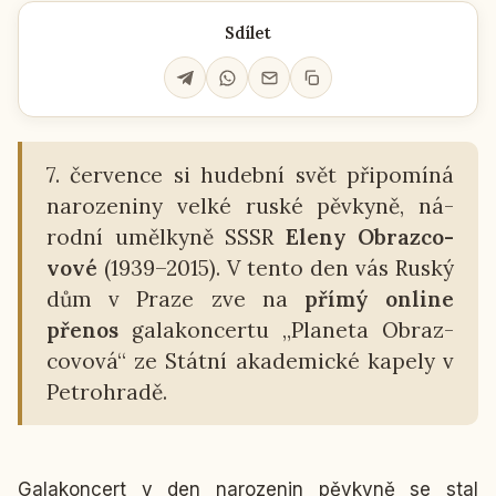
Sdílet
7. čer­ven­ce si hu­deb­ní svět při­po­mí­ná
na­ro­ze­ni­ny velké ruské pěv­ky­ně, ná­
rod­ní uměl­ky­ně SSSR
Eleny Ob­raz­co­
vo­vé
(1939–2015). V tento den vás Ruský
dům v Praze zve na
přímý online
přenos
ga­la­kon­cer­tu „Pla­ne­ta Ob­raz­
co­vo­vá“ ze Státní aka­de­mic­ké kapely v
Pe­t­ro­hra­dě.
Ga­la­kon­cert v den na­ro­ze­nin pěv­ky­ně se stal