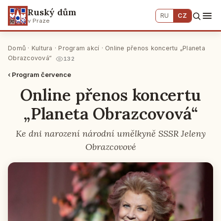
Ruský dům
RU
CZ
v Praze
Domů
·
Kultura
·
Program akcí
· Online přenos koncertu „Planeta
Obrazcovová“
132
‹ Program července
Online přenos koncertu
„Planeta Obrazcovová“
Ke dni narození národní umělkyně SSSR Jeleny
Obrazcovové