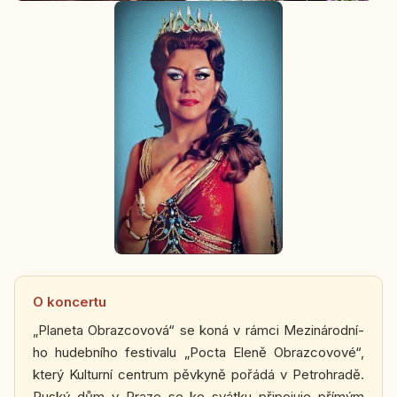
O kon­cer­tu
„Pla­ne­ta Ob­raz­co­vo­vá“ se koná v rámci Me­zi­ná­rod­ní­
ho hu­deb­ní­ho fes­ti­va­lu „Pocta Eleně Ob­raz­co­vo­vé“,
který Kul­tur­ní cen­t­rum pěv­ky­ně pořádá v Pe­t­ro­hra­dě.
Ruský dům v Praze se ke svátku při­po­ju­je přímým