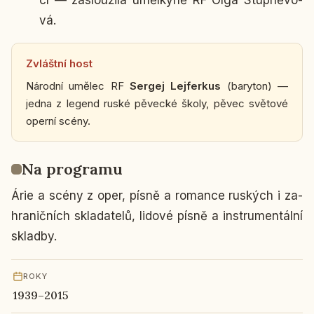
cí — za­slou­ži­lá uměl­ky­ně RF Olga Stup­ně­vo­
vá.
Zvlášt­ní host
Ná­rod­ní umělec RF
Sergej Lej­fer­kus
(ba­ry­ton) —
jedna z legend ruské pě­vec­ké školy, pěvec svě­to­vé
operní scény.
Na pro­gra­mu
Árie a scény z oper, písně a ro­man­ce rus­kých i za­
hra­nič­ních skla­da­te­lů, lidové písně a in­stru­men­tál­ní
sklad­by.
ROKY
1939–2015