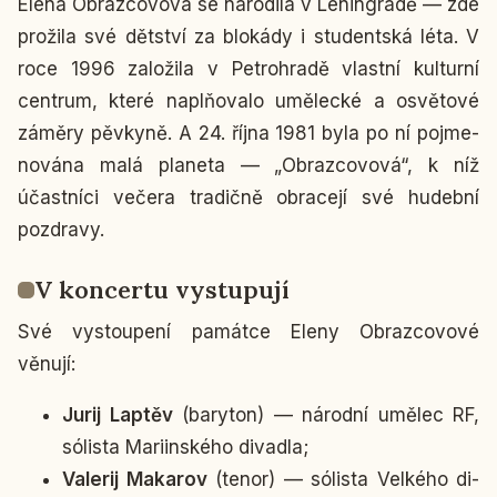
Elena Ob­raz­co­vo­vá se na­ro­di­la v Le­nin­gra­dě — zde
pro­ži­la své dět­ství za blo­ká­dy i stu­dent­ská léta. V
roce 1996 za­lo­ži­la v Pe­t­ro­hra­dě vlast­ní kul­tur­ní
cen­t­rum, které na­pl­ňo­va­lo umě­lec­ké a osvě­to­vé
záměry pěv­ky­ně. A 24. října 1981 byla po ní po­jme­
no­vá­na malá pla­ne­ta — „Ob­raz­co­vo­vá“, k níž
účast­ní­ci večera tra­dič­ně ob­ra­ce­jí své hu­deb­ní
pozdra­vy.
V kon­cer­tu vy­stu­pu­jí
Své vy­stou­pe­ní pa­mát­ce Eleny Ob­raz­co­vo­vé
věnují:
Jurij Laptěv
(ba­ry­ton) — ná­rod­ní umělec RF,
só­lis­ta Ma­riin­ské­ho di­va­dla;
Va­le­rij Maka­rov
(tenor) — só­lis­ta Vel­ké­ho di­