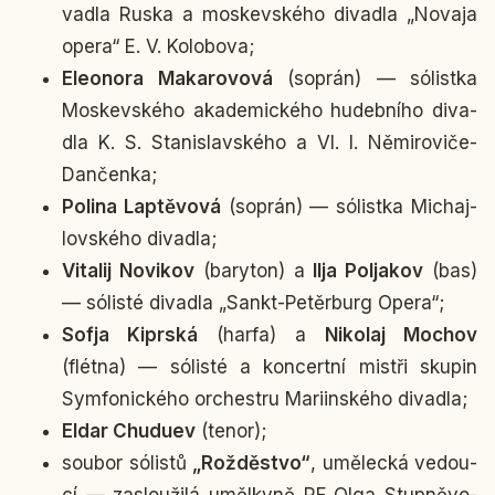
va­dla Ruska a mos­kev­ské­ho di­va­dla „Novaja
opera“ E. V. Ko­lo­bo­va;
Ele­o­no­ra Maka­ro­vo­vá
(soprán) — só­list­ka
Mos­kev­ské­ho aka­de­mic­ké­ho hu­deb­ní­ho di­va­
dla K. S. Sta­ni­slav­ské­ho a Vl. I. Ně­mi­ro­vi­če-
Dan­čen­ka;
Polina Lap­tě­vo­vá
(soprán) — só­list­ka Mi­chaj­
lov­ské­ho di­va­dla;
Vi­ta­lij No­vi­kov
(ba­ry­ton) a
Ilja Polja­kov
(bas)
— só­lis­té di­va­dla „Sankt-Pe­těr­burg Opera“;
Sofja Ki­prská
(harfa) a
Ni­ko­laj Mochov
(flétna) — só­lis­té a kon­cert­ní mistři skupin
Sym­fo­nic­ké­ho or­chest­ru Ma­riin­ské­ho di­va­dla;
Eldar Chu­du­ev
(tenor);
soubor só­lis­tů
„Rož­děstvo“
, umě­lec­ká ve­dou­