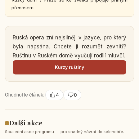
pře­no­sem.
Ruská opera zní nej­sil­ně­ji v jazyce, pro který
byla na­psá­na. Chcete jí ro­zu­mět ze­vnitř?
Ruš­ti­nu v Ruském domě vy­u­ču­jí rodilí mluvčí.
Kurzy ruš­ti­ny
Ohodnoťte článek:
4
0
Další akce
Sousední akce programu — pro snadný návrat do kalendáře.