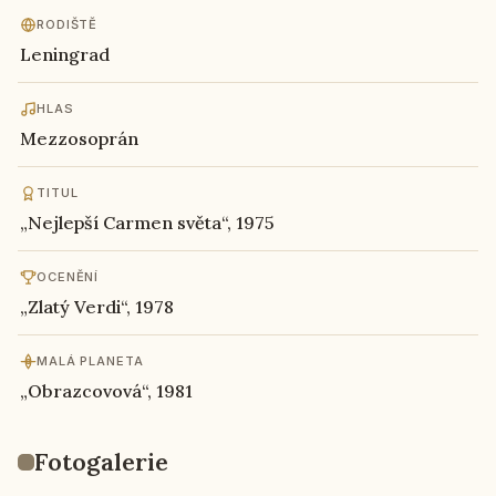
RO­DIŠ­TĚ
Le­nin­grad
HLAS
Mez­zo­soprán
TITUL
„Nej­lep­ší Carmen světa“, 1975
OCE­NĚ­NÍ
„Zlatý Verdi“, 1978
MALÁ PLA­NE­TA
„Ob­raz­co­vo­vá“, 1981
Fo­to­ga­le­rie