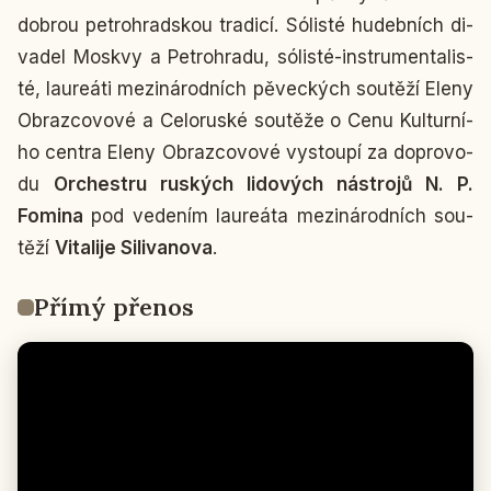
dobrou pe­t­ro­hrad­skou tra­di­cí. Só­lis­té hu­deb­ních di­
va­del Moskvy a Pe­t­ro­hra­du, só­lis­té-in­stru­men­ta­lis­
té, lau­re­á­ti me­zi­ná­rod­ních pě­vec­kých sou­tě­ží Eleny
Ob­raz­co­vo­vé a Ce­lo­rus­ké sou­tě­že o Cenu Kul­tur­ní­
ho centra Eleny Ob­raz­co­vo­vé vy­stou­pí za do­pro­vo­
du
Or­chest­ru rus­kých li­do­vých ná­stro­jů N. P.
Fomina
pod ve­de­ním lau­re­á­ta me­zi­ná­rod­ních sou­
tě­ží
Vi­ta­li­je Si­li­va­no­va
.
Přímý přenos