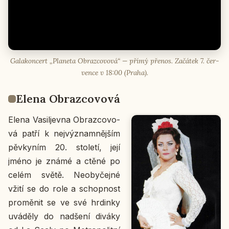
Ga­la­kon­cert „Pla­ne­ta Ob­raz­co­vo­vá“ — přímý přenos. Za­čá­tek 7. čer­
ven­ce v 18:00 (Praha).
Elena Ob­raz­co­vo­vá
Elena Vasiljev­na Ob­raz­co­vo­
vá patří k nej­vý­znam­něj­ším
pěv­ky­ním 20. sto­le­tí, její
jméno je známé a ctěné po
celém světě. Ne­o­by­čej­né
vžití se do role a schop­nost
pro­mě­nit se ve své hr­din­ky
uvá­dě­ly do nad­še­ní diváky