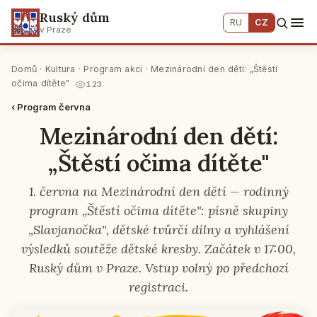
Ruský dům
RU
CZ
v Praze
Domů
·
Kultura
·
Program akcí
· Mezinárodní den dětí: „Štěstí
očima dítěte"
123
‹ Program června
Mezinárodní den dětí:
„Štěstí očima dítěte"
1. června na Mezinárodní den dětí — rodinný
program „Štěstí očima dítěte": písně skupiny
„Slavjanočka", dětské tvůrčí dílny a vyhlášení
výsledků soutěže dětské kresby. Začátek v 17:00,
Ruský dům v Praze. Vstup volný po předchozí
registraci.