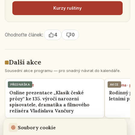
Kurzy ruš­ti­ny
Ohodnoťte článek:
4
0
Další akce
Sousední akce programu — pro snadný návrat do kalendáře.
23 června · út
PŘEDNÁŠKA
19 června · pá
AKCE
Online prezentace „Klasik české
Rodinný pi
prózy“ ke 135. výročí narození
letními pr
spisovatele, dramatika a filmového
režiséra Vladislava Vančury
Soubory cookie
Celý program června →