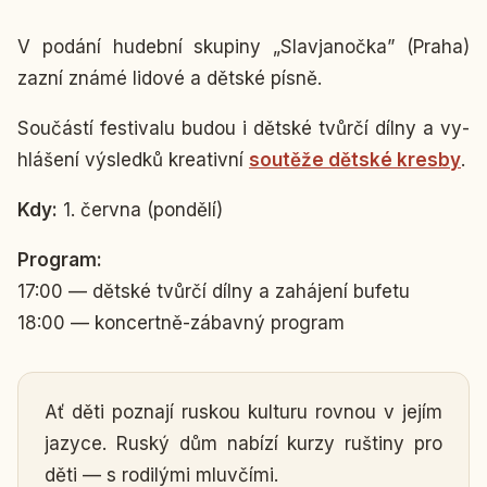
V podání hu­deb­ní sku­pi­ny „Sla­vja­nočka” (Praha)
zazní známé lidové a dětské písně.
Sou­čás­tí fes­ti­va­lu budou i dětské tvůrčí dílny a vy­
hlá­še­ní vý­sled­ků kre­a­tiv­ní
sou­tě­že dětské kresby
.
Kdy:
1. června (pon­dě­lí)
Pro­gram:
17:00 — dětské tvůrčí dílny a za­há­je­ní bufetu
18:00 — kon­cert­ně-zá­bav­ný pro­gram
Ať děti po­zna­jí ruskou kul­tu­ru rovnou v jejím
jazyce. Ruský dům nabízí kurzy ruš­ti­ny pro
děti — s ro­di­lý­mi mluv­čí­mi.