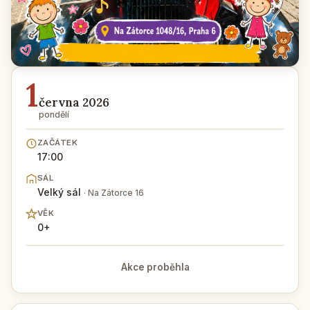
1
června 2026
pondělí
ZAČÁTEK
17:00
SÁL
Velký sál
· Na Zátorce 16
VĚK
0+
Akce proběhla