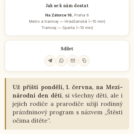
Jak se k nám dostat
Na Zátorce 16
, Praha 6
Metro a tramvaj — Hradčanská (~10 min)
Tramvaj — Sparta (~10 min)
Sdílet
Už příští pon­dě­lí, 1. června, na Me­zi­
ná­rod­ní den dětí
, si všech­ny děti, ale i
jejich rodiče a pra­ro­di­če užijí ro­din­ný
prázd­ni­no­vý pro­gram s názvem „Štěstí
očima dítěte”.