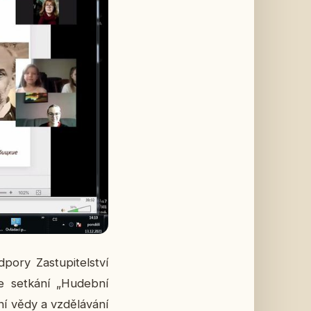
­ry Za­stu­pi­tel­ství
ne se­tká­ní „Hu­deb­ní
ní vědy a vzdě­lá­vá­ní