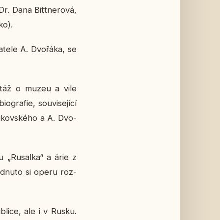
r. Dana Bitt­ne­ro­vá,
ko).
­te­le A. Dvo­řá­ka, se
por­táž o muzeu a vile
­gra­fie, sou­vi­se­jí­cí
Čaj­kov­ské­ho a A. Dvo­
u „Rusal­ka“ a árie z
d­nu­to si operu roz­
b­li­ce, ale i v Rusku.