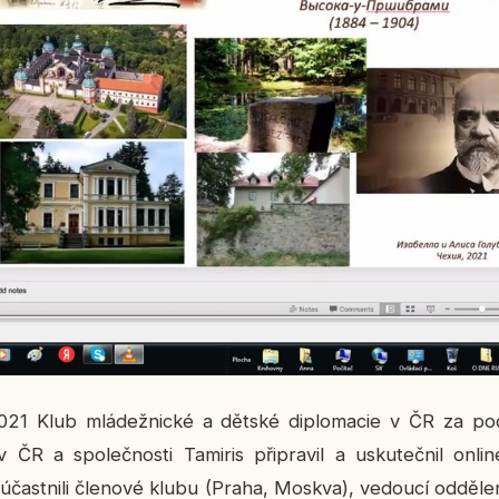
21 Klub mlá­dež­nic­ké a dětské di­plo­ma­cie v ČR za pod­po
v ČR a spo­leč­nos­ti Ta­mi­ris při­pra­vil a usku­teč­nil onli
ú­čast­ni­li čle­no­vé klubu (Praha, Moskva), ve­dou­cí od­dě­le­