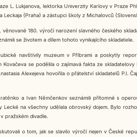
e L. Lukja­no­va, lek­tor­ka Uni­ver­zi­ty Kar­lo­vy v Praze PhD
 Lec­ka­ja (Praha) a zá­stup­ci školy z Mi­cha­lov­ců (Slo­ven­s
ě­no­va­né 180. výročí na­ro­ze­ní slav­né­ho čes­ké­ho skla­da
­zná­mi­li se ži­vo­tem a dílem tohoto vy­ni­ka­jí­cí­ho skla­da­te­le.
­lu­bic­ké na­vští­vi­ly muzeum v Pří­bra­mi a po­skyt­ly re­
 Ko­va­če­va se po­dě­li­la o za­jí­ma­vá fakta ze skla­da­te­lo­vy bi­o
stasia Ale­xe­je­va ho­vo­ři­la o přá­tel­ství skla­da­te­lů P.I. 
­těn­ko a Ivan Němčen­kov se­zná­mi­li pří­tom­né s opero
 Lecké na všech­ny udě­la­la ob­rov­ský dojem. Bylo roz­ho
v praž­ském di­va­dle.
dis­ku­to­va­li o tom, jak se sla­vi­lo výročí nejen v České re­pu