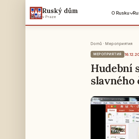
Ruský dům
O Rusku
Ru
v Praze
Domů
·
Мероприятия
16.12.2
МЕРОПРИЯТИЯ
Hudební s
slavného 