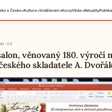
sko a Česko
Kultura
Vzdělávání
Kurzy
Věda
Aktuality
Publik
2
021
alon, věnovaný 180. výročí 
českého skladatele A. Dvořá