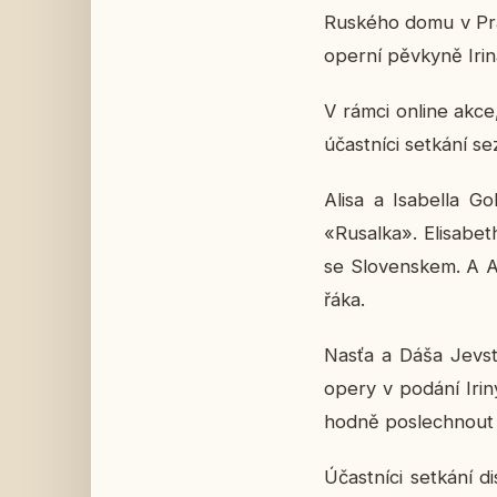
Rus­ké­ho domu v Praz
operní pěv­ky­ně Irina
V rámci online akce, v
účast­ní­ci se­tká­ní se
Alisa a Isa­bel­la Go
«Rusal­ka». Eli­sa­be­th
se Slo­ven­skem. A Ana­
řá­ka.
Nasťa a Dáša Jevstra
opery v podání Iriny
hod­ně po­slech­nout 
Účast­ní­ci se­tká­ní 