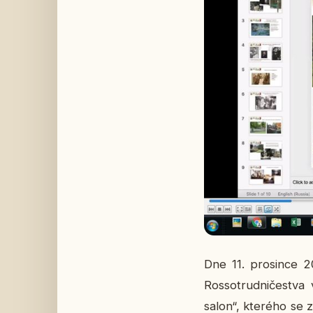
Dne 11. pro­sin­ce 20
Ros­so­trud­ni­čestva 
salon“, kte­ré­ho se z