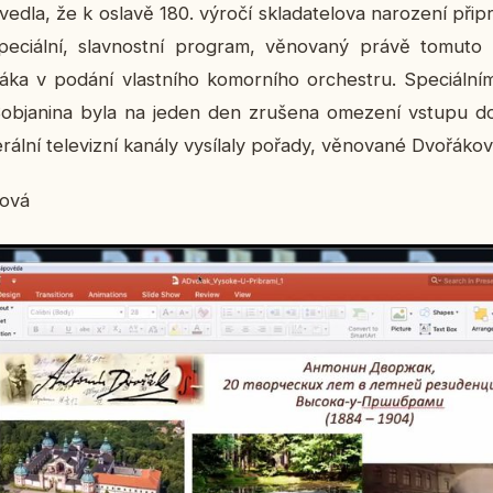
edla, že k oslavě 180. výročí skla­da­te­lo­va na­ro­ze­ní při­pr
i­ál­ní, slav­nost­ní pro­gram, vě­no­va­ný právě tomuto 
­ka v podání vlast­ní­ho ko­mor­ní­ho or­chest­ru. Spe­ci­ál­
 Sob­ja­ni­na byla na jeden den zru­še­na ome­ze­ní vstupu d
ál­ní te­le­viz­ní kanály vy­sí­la­ly pořady, vě­no­va­né Dvo­řá­ko­v
o­vá