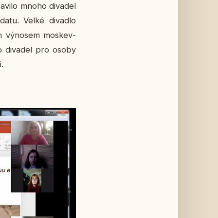
a­vi­lo mnoho di­va­del
datu. Velké di­va­dlo
ním vý­no­sem mos­kev­
o di­va­del pro osoby
i.