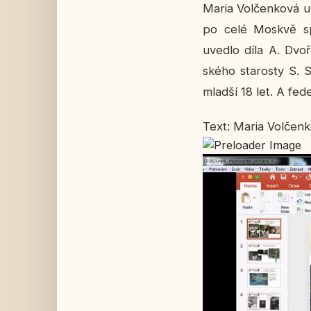
Maria Vol­čen­ko­vá uv
po celé Moskvě spe­c
uvedlo díla A. Dvo­řá
ské­ho sta­ros­ty S.
mladší 18 let. A fe­de­r
Text: Maria Vol­čen­k