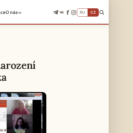
ace
O nás
RU
CZ
narození
ka