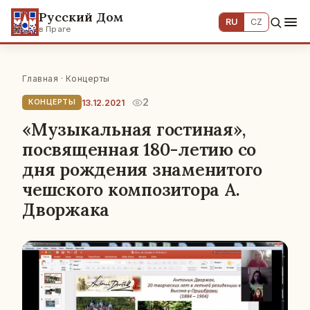
Русский Дом
RU
CZ
в Праге
Главная
·
Концерты
2
13.12.2021
КОНЦЕРТЫ
«Музыкальная гостиная»,
посвященная 180-летию со
дня рождения знаменитого
чешского композитора А.
Дворжака