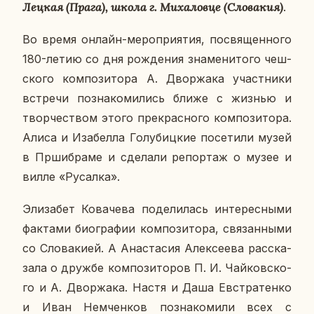
Лецкая (Прага), школа г. Ми­ха­лов­це (Сло­ва­кия)
.
Во время онлайн-ме­ро­при­я­тия, по­свя­щен­но­го
180-летию со дня рож­де­ния зна­ме­ни­то­го чеш­
ско­го ком­по­зи­то­ра А. Двор­жа­ка участ­ни­ки
встре­чи по­зна­ко­ми­лись ближе с жизнью и
твор­че­ством этого пре­крас­но­го ком­по­зи­то­ра.
Алиса и Иза­бел­ла Го­лу­биц­кие по­се­ти­ли музей
в Пр­шиб­ра­ме и сде­ла­ли ре­пор­таж о музее и
вилле «Ру­сал­ка».
Эли­за­бет Ко­ва­че­ва по­де­ли­лась ин­те­рес­ны­ми
фак­та­ми био­гра­фии ком­по­зи­то­ра, свя­зан­ны­ми
со Сло­ва­ки­ей. А Ана­ста­сия Алек­се­е­ва рас­ска­
за­ла о дружбе ком­по­зи­то­ров П. И. Чай­ков­ско­
го и А. Двор­жа­ка. Настя и Даша Ев­стра­тен­ко
и Иван Нем­чен­ков по­зна­ко­ми­ли всех с