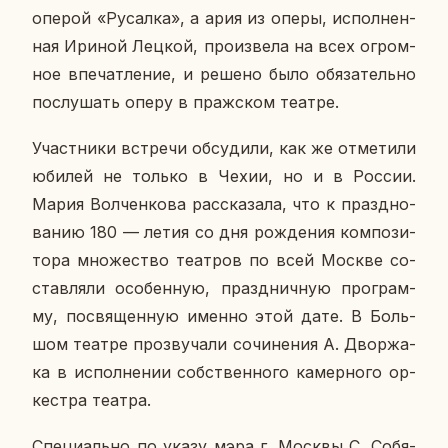
оперой «Ру­сал­ка», а ария из оперы, ис­пол­нен­
ная Ириной Лецкой, про­из­ве­ла на всех огром­
ное впе­чат­ле­ние, и решено было обя­за­тель­но
по­слу­шать оперу в праж­ском театре.
Участ­ни­ки встре­чи об­су­ди­ли, как же от­ме­ти­ли
юбилей не только в Чехии, но и в России.
Мария Вол­чен­ко­ва рас­ска­за­ла, что к празд­но­
ва­нию 180 — летия со дня рож­де­ния ком­по­зи­
то­ра мно­же­ство те­ат­ров по всей Москве со­
став­ля­ли осо­бен­ную, празд­нич­ную про­грам­
му, по­свя­щен­ную именно этой дате. В Боль­
шом театре про­зву­ча­ли со­чи­не­ния А. Двор­жа­
ка в ис­пол­не­нии соб­ствен­но­го ка­мер­но­го ор­
кест­ра театра.
Спе­ци­аль­но по указу мэра г. Москвы С. Со­бя­