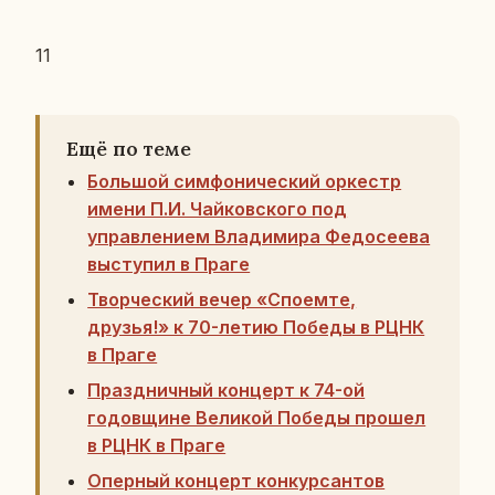
11
Ещё по теме
Большой симфонический оркестр
имени П.И. Чайковского под
управлением Владимира Федосеева
выступил в Праге
Творческий вечер «Споемте,
друзья!» к 70-летию Победы в РЦНК
в Праге
Праздничный концерт к 74-ой
годовщине Великой Победы прошел
в РЦНК в Праге
Оперный концерт конкурсантов