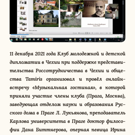
11 де­каб­ря 2021 года Клуб мо­ло­деж­ной и дет­ской
ди­пло­ма­тии в Чехии при под­держ­ке пред­ста­ви­
тель­ства Рос­со­труд­ни­че­ства в Чехии и об­ще­
ства Tamiris ор­га­ни­зо­вал и провёл онлайн-
встре­чу «Му­зы­каль­ная го­сти­ная», в ко­то­рой
при­ня­ли уча­стие члены клуба (Прага, Москва),
за­ве­ду­ю­щая от­де­лом науки и об­ра­зо­ва­ния Рус­
ско­го дома в Праге Л. Лу­кья­но­ва, пре­по­да­ва­тель
Кар­ло­ва уни­вер­си­те­та в Праге доктор фи­ло­со­
фии Дана Битт­не­ро­ва, опер­ная певица Ирина