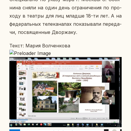
ни­на сняли на один день огра­ни­че­ния по про­
хо­ду в театры для лиц младше 18-ти лет. А на
фе­де­раль­ных те­ле­ка­на­лах по­ка­зы­ва­ли пе­ре­да­
чи, по­свя­щен­ные Двор­жа­ку.
Текст: Мария Вол­чен­ко­ва