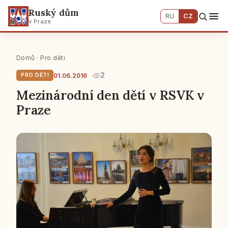
Ruský dům
RU
CZ
v Praze
Domů
·
Pro děti
2
01.06.2016
PRO DĚTI
Mezinárodní den dětí v RSVK v
Praze