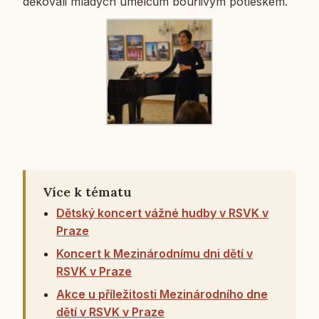
dě­ko­va­li mla­dých uměl­cům bouř­li­vým po­tles­kem.
Více k tématu
Dětský koncert vážné hudby v RSVK v
Praze
Koncert k Mezinárodnímu dni dětí v
RSVK v Praze
Akce u příležitosti Mezinárodního dne
dětí v RSVK v Praze