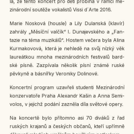
la, že tento kon­cert pro děti pro­bí­há v rámci me­
zi­ná­rod­ní sou­tě­že vo­ka­lis­tů Vissi d´Arte 2016.
Marie No­s­ko­vá (housle) a Lily Du­lan­ská (klavír)
za­hrá­ly „Mě­síč­ní valčík“ I. Du­na­jev­ské­ho a „Fan­
ta­zie na téma mu­zi­ká­lů“. Hostem večera byla Alina
Kur­ma­ko­vo­vá, která je ne­hle­dě na svůj nízký věk
lau­re­át­kou mnoha me­zi­ná­rod­ních fes­ti­va­lů bard­
ské písně. Za­zpí­va­la ně­ko­lik písní známé ruské
pěv­ky­ně a bás­níř­ky Ve­ro­ni­ky Do­li­no­vé.
Kon­cert­ní pro­gram uza­vře­li stu­den­ti Me­zi­ná­rod­ní
kon­zer­va­to­ře Praha Ale­xan­dr Kašin a Anna Se­mi­
vo­los, v je­jichž podání za­zně­la díla svě­to­vé opery.
Na kon­cer­tě bylo pří­tomno asi 70 diváků z řad
rus­kých kra­ja­nů a čes­kých občanů, kteří upřím­ně