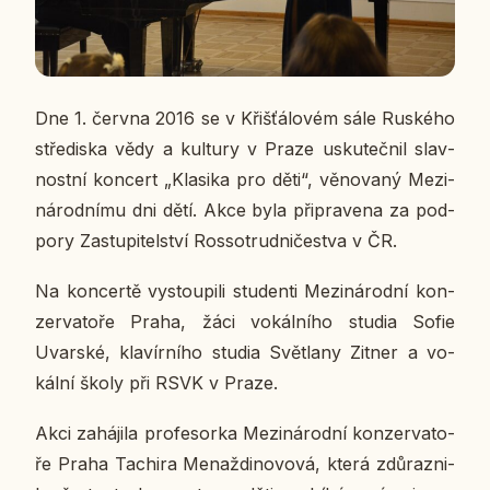
Dne 1. června 2016 se v Křiš­ťá­lo­vém sále Rus­ké­ho
stře­dis­ka vědy a kul­tu­ry v Praze usku­teč­nil slav­
nost­ní kon­cert „Kla­si­ka pro děti“, vě­no­va­ný Me­zi­
ná­rod­ní­mu dni dětí. Akce byla při­pra­ve­na za pod­
po­ry Za­stu­pi­tel­ství Ros­so­trud­ni­čestva v ČR.
Na kon­cer­tě vy­stou­pi­li stu­den­ti Me­zi­ná­rod­ní kon­
zer­va­to­ře Praha, žáci vo­kál­ní­ho studia Sofie
Uvar­ské, kla­vír­ní­ho studia Svět­la­ny Zitner a vo­
kál­ní školy při RSVK v Praze.
Akci za­há­ji­la pro­fe­sor­ka Me­zi­ná­rod­ní kon­zer­va­to­
ře Praha Ta­chi­ra Me­naž­di­no­vo­vá, která zdů­raz­ni­