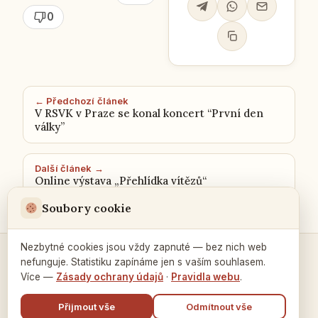
0
← Předchozí článek
V RSVK v Praze se konal koncert “První den
války”
Další článek →
Online výstava „Přehlídka vítězů“
Soubory cookie
Nezbytné cookies jsou vždy zapnuté — bez nich web
nefunguje. Statistiku zapínáme jen s vaším souhlasem.
Kontakty a spojení →
Více —
Zásady ochrany údajů
·
Pravidla webu
.
Přijmout vše
Odmítnout vše