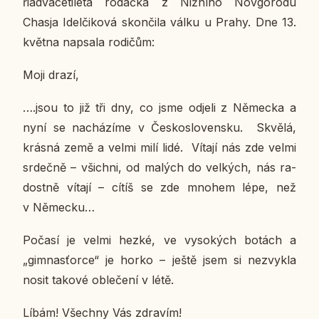
ři­a­dva­ce­ti­le­tá ro­dač­ka z Niž­ní­ho No­v­go­ro­du
Chasja Idel­či­ko­vá skon­či­la válku u Prahy. Dne 13.
května na­psa­la ro­di­čům:
Moji drazí,
….jsou to již tři dny, co jsme odjeli z Ně­mec­ka a
nyní se na­chá­zí­me v Čes­ko­slo­ven­sku. Skvělá,
krásná země a velmi milí lidé. Vítají nás zde velmi
sr­deč­ně – všich­ni, od malých do vel­kých, nás ra­
dost­ně vítají – cítíš se zde mnohem lépe, než
v Ně­mec­ku…
Počasí je velmi hezké, ve vy­so­kých botách a
„gim­nas­ťor­ce“ je horko – ještě jsem si ne­zvyk­la
nosit takové ob­le­če­ní v létě.
Líbám! Všech­ny Vás zdra­vím!