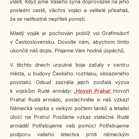
vlasti. Když jsme Vašeho syna do­pro­vá­ze­li na jeho
po­sled­ní cestě, všich­ni vojáci a ve­li­te­lé pří­sa­ha­li,
že se ne­lí­tost­ně ne­pří­te­li pomstí.
Mladý voják je po­cho­ván poblíž vsi Gra­fin­sdorf
v Čes­ko­slo­ven­sku. Do­vol­te nám, abychom tímto
ukon­či­li náš dopis. Pře­je­me Vám hodně úspě­chů.
V těchto dnech ur­put­né boje začaly v centru
města, u budovy Čes­ké­ho roz­hla­su, ob­sa­ze­né­ho
po­vstal­ci. Odsud za­zně­la jejich zou­fa­lá výzva
k vojskům Rudé armády: „
Hovoří Praha!
Hovoří
Praha! Rudá armádo, po­slech­ně­te si náš vzkaz!
Ně­mec­ká vojska s velkým počtem tanků a le­ta­del
útočí na Prahu! Po­sí­lá­me vzkaz sta­teč­né Rudé
armádě! Po­tře­bu­je­me vaši pomoc! Po­tře­bu­je­me
pod­po­ru vašeho le­tec­tva proti ně­mec­kým