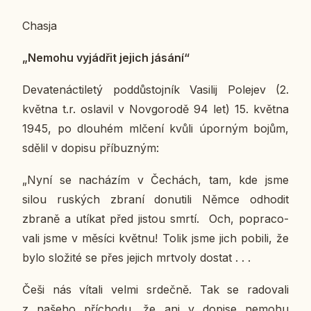
Chasja
„Nemohu vy­já­d­řit jejich jásání“
De­va­te­nác­ti­le­tý pod­dů­stoj­ník Vasi­lij Po­le­jev (2.
května t.r. osla­vil v No­v­go­ro­dě 94 let) 15. května
1945, po dlou­hém mlčení kvůli úpor­ným bojům,
sdělil v dopisu pří­buz­ným:
„Nyní se na­chá­zím v Če­chách, tam, kde jsme
silou rus­kých zbraní do­nu­ti­li Němce od­ho­dit
zbraně a utíkat před jistou smrtí. Och, po­pra­co­
va­li jsme v měsíci květnu! Tolik jsme jich pobili, že
bylo slo­ži­té se přes jejich mrt­vo­ly dostat . . .
Češi nás vítali velmi sr­deč­ně. Tak se ra­do­va­li
z našeho pří­cho­du, že ani v dopise nemohu