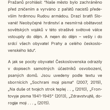
Pra­ža­nů pro­hlá­sil: “Naše město bylo za­chrá­ně­no
před zni­če­ním a vy­rvá­no z pařátů na­cis­tů pře­de­
vším hr­din­nou Rudou ar­má­dou. Drazí bratři Slo­
va­né! Ne­o­by­čej­né hr­din­ství a ne­smír­ná obě­ta­vost
so­vět­ských vojáků v této straš­li­vé svě­to­vé válce
vstou­pi­ly do dějin. A nejen do dějin – vešly i do
srdcí všech oby­va­tel Prahy a celého čes­ko­slo­
ven­ské­ho lidu“.
A jak se pocity oby­va­tel Čes­ko­slo­ven­ska od­ra­zi­ly
v do­pi­sech sa­mot­ných účast­ní­ků osvo­bo­ze­ní,
psa­ných domů. Jsou uve­de­ny podle textu ve
sbor­ní­cích „Sochra­ni moji pisma“ (2007, 2019),
„Na duše ot tvo­jich strok teplej . . „ (2010), „Fron­
to­vy­je pisma 1941-1945“ (2013), „Zdrav­stvuj­tě, do­
ro­gi­je moji . . . „ (2015).