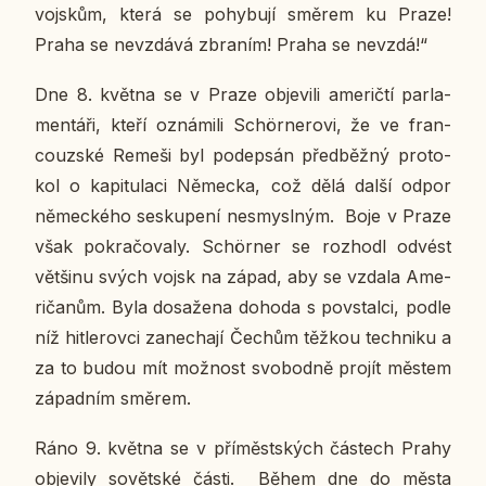
vojskům, která se po­hy­bu­jí směrem ku Praze!
Praha se ne­vzdá­vá zbra­ním! Praha se nevzdá!“
Dne 8. května se v Praze ob­je­vi­li ame­rič­tí par­la­
men­tá­ři, kteří ozná­mi­li Schör­ne­ro­vi, že ve fran­
couz­ské Remeši byl po­de­psán před­běž­ný pro­to­
kol o ka­pi­tu­la­ci Ně­mec­ka, což dělá další odpor
ně­mec­ké­ho se­sku­pe­ní ne­smy­sl­ným. Boje v Praze
však po­kra­čo­va­ly. Schör­ner se roz­ho­dl odvést
vět­ši­nu svých vojsk na západ, aby se vzdala Ame­
ri­ča­nům. Byla do­sa­že­na dohoda s po­vstal­ci, podle
níž hit­le­rov­ci za­ne­cha­jí Čechům těžkou tech­ni­ku a
za to budou mít mož­nost svo­bod­ně projít městem
zá­pad­ním směrem.
Ráno 9. května se v pří­měst­ských čás­tech Prahy
ob­je­vi­ly so­vět­ské části. Během dne do města