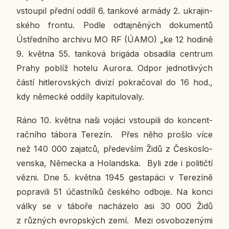
vstou­pil přední oddíl 6. tan­ko­vé armády 2. ukra­jin­
ské­ho frontu. Podle od­taj­ně­ných do­ku­men­tů
Ústřed­ní­ho ar­chi­vu MO RF (ÚAMO) „ke 12 hodině
9. května 55. tan­ko­vá bri­gá­da ob­sa­di­la cen­t­rum
Prahy poblíž hotelu Aurora. Odpor jed­not­li­vých
částí hit­le­rov­ských divizí po­kra­čo­val do 16 hod.,
kdy ně­mec­ké oddíly ka­pi­tu­lo­va­ly.
Ráno 10. května naši vojáci vstou­pi­li do kon­cen­t­
rač­ní­ho tábora Te­re­zín. Přes něho prošlo více
než 140 000 za­jat­ců, pře­de­vším Židů z Čes­ko­slo­
ven­ska, Ně­mec­ka a Ho­land­ska. Byli zde i po­li­tič­tí
vězni. Dne 5. května 1945 gesta­páci v Te­re­zí­ně
po­pra­vi­li 51 účast­ní­ků čes­ké­ho odboje. Na konci
války se v táboře na­chá­ze­lo asi 30 000 Židů
z růz­ných ev­rop­ských zemí. Mezi osvo­bo­ze­ný­mi