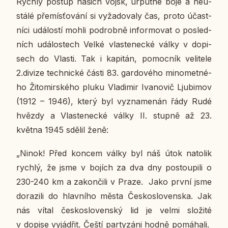
Rychlý postup našich vojsk, ur­put­né boje a ne­u­
stá­lé pře­mís­ťo­vá­ní si vy­ža­do­va­ly čas, proto účast­
ní­ci udá­los­tí mohli po­drob­ně in­for­mo­vat o po­sled­
ních udá­los­tech Velké vlas­te­nec­ké války v do­pi­
sech do Vlasti. Tak i ka­pi­tán, po­moc­ník ve­li­te­le
2.divize tech­nic­ké části 83. gar­do­vé­ho mi­no­met­né­
ho Ži­to­mir­ské­ho pluku Vla­di­mir Iva­no­vič Lju­bi­mov
(1912 – 1946), který byl vy­zna­me­nán řády Rudé
hvězdy a Vlas­te­nec­ké války II. stupně až 23.
května 1945 sdělil ženě:
„Ninok! Před koncem války byl náš útok na­to­lik
rychlý, že jsme v bojích za dva dny po­stou­pi­li o
230-240 km a za­kon­či­li v Praze. Jako první jsme
do­ra­zi­li do hlav­ní­ho města Čes­ko­slo­ven­ska. Jak
nás vítal čes­ko­slo­ven­ský lid je velmi slo­ži­té
v dopise vy­já­d­řit. Čeští par­ty­zá­ni hodně po­má­ha­li.