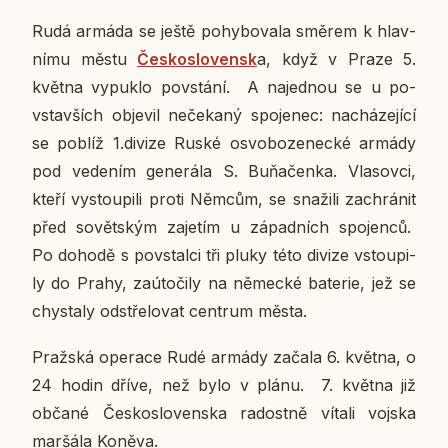
Rudá armáda se ještě po­hy­bo­va­la směrem k hlav­
ní­mu městu
Čes­ko­slo­ven­sk
a, když v Praze 5.
května vy­puklo po­vstá­ní. A na­jed­nou se u po­
vsta­vších ob­je­vil ne­če­ka­ný spo­je­nec: na­chá­ze­jí­cí
se poblíž 1.divize Ruské osvo­bo­ze­nec­ké armády
pod ve­de­ním ge­ne­rá­la S. Buňa­čen­ka. Vla­sov­ci,
kteří vy­stou­pi­li proti Němcům, se sna­ži­li za­chrá­nit
před so­vět­ským za­je­tím u zá­pad­ních spo­jen­ců.
Po dohodě s po­vstal­ci tři pluky této divize vstou­pi­
ly do Prahy, za­ú­to­či­ly na ně­mec­ké ba­te­rie, jež se
chys­ta­ly od­stře­lo­vat cen­t­rum města.
Praž­ská ope­ra­ce Rudé armády začala 6. května, o
24 hodin dříve, než bylo v plánu. 7. května již
občané Čes­ko­slo­ven­ska ra­dost­ně vítali vojska
mar­šá­la Koněva.