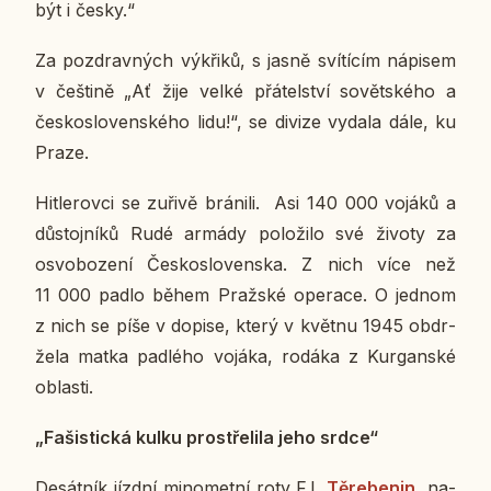
být i česky.“
Za pozdrav­ných vý­kři­ků, s jasně sví­tí­cím ná­pi­sem
v češ­ti­ně „Ať žije velké přá­tel­ství so­vět­ské­ho a
čes­ko­slo­ven­ské­ho lidu!“, se divize vydala dále, ku
Praze.
Hit­le­rov­ci se zuřivě brá­ni­li. Asi 140 000 vojáků a
dů­stoj­ní­ků Rudé armády po­lo­ži­lo své životy za
osvo­bo­ze­ní Čes­ko­slo­ven­ska. Z nich více než
11 000 padlo během Praž­ské ope­ra­ce. O jednom
z nich se píše v dopise, který v květnu 1945 ob­dr­
že­la matka pad­lé­ho vojáka, rodáka z Kur­gan­ské
ob­las­ti.
„Fa­šis­tic­ká kulku pro­stře­li­la jeho srdce“
De­sát­ník jízdní mi­no­met­ní roty F.I.
Tě­re­be­nin,
na­