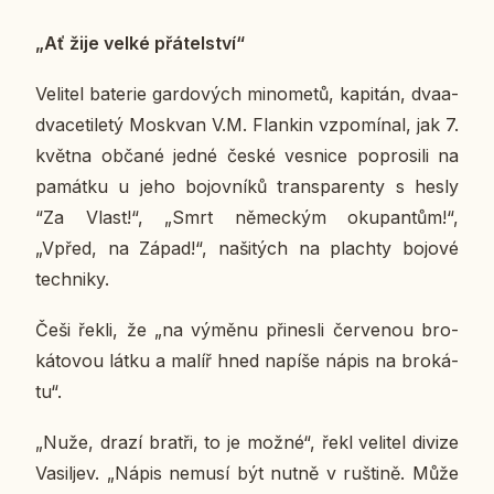
„Ať žije velké přá­tel­ství“
Ve­li­tel ba­te­rie gar­do­vých mi­no­me­tů, ka­pi­tán, dva­a­
dva­ce­ti­le­tý Mosk­van V.M. Flan­kin vzpo­mí­nal, jak 7.
května občané jedné české ves­ni­ce po­prosi­li na
pa­mát­ku u jeho bo­jov­ní­ků transpa­ren­ty s hesly
“Za Vlast!“, „Smrt ně­mec­kým oku­pan­tům!“,
„Vpřed, na Západ!“, na­ši­tých na plach­ty bojové
tech­ni­ky.
Češi řekli, že „na výměnu při­nes­li čer­ve­nou bro­
ká­to­vou látku a malíř hned napíše nápis na bro­ká­
tu“.
„Nuže, drazí bratři, to je možné“, řekl ve­li­tel divize
Vasiljev. „Nápis nemusí být nutně v ruš­ti­ně. Může