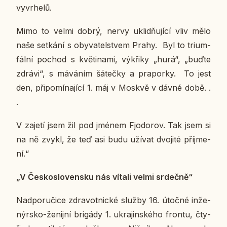
vy­vrhe­lů.
Mimo to velmi dobrý, nervy uklid­ňu­jí­cí vliv mělo
naše se­tká­ní s oby­va­tel­stvem Prahy. Byl to tri­um­
fál­ní pochod s kvě­ti­na­mi, vý­kři­ky „hurá“, „buďte
zdrávi“, s má­vá­ním šá­teč­ky a pra­por­ky. To jest
den, při­po­mí­na­jí­cí 1. máj v Moskvě v dávné době. .
.
V zajetí jsem žil pod jménem Fj­o­do­rov. Tak jsem si
na ně zvykl, že teď asi budu užívat dvo­ji­té pří­jme­
ní.“
„V Čes­ko­slo­ven­sku nás vítali velmi sr­deč­ně“
Nad­po­ru­či­ce zdra­vot­nic­ké služby 16. útočné in­že­
nýr­sko-že­nij­ní bri­gá­dy 1. ukra­jin­ské­ho frontu, čty­