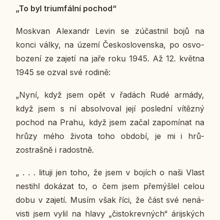
„To byl tri­um­fál­ní pochod“
Mosk­van Ale­xan­dr Levin se zú­čast­nil bojů na
konci války, na území Čes­ko­slo­ven­ska, po osvo­
bo­ze­ní ze zajetí na jaře roku 1945. Až 12. května
1945 se ozval své rodině:
„Nyní, když jsem opět v řadách Rudé armády,
když jsem s ní ab­sol­vo­val její po­sled­ní ví­těz­ný
pochod na Prahu, když jsem začal za­po­mí­nat na
hrůzy mého života toho období, je mi i hrů­
zostraš­ně i ra­dost­ně.
„ . . . lituji jen toho, že jsem v bojích o naši Vlast
ne­sti­hl do­ká­zat to, o čem jsem pře­mýš­lel celou
dobu v zajetí. Musím však říci, že část své ne­ná­
vis­ti jsem vylil na hlavy „čis­to­krev­ných“ árij­ských