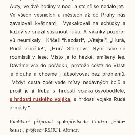
Auty, ve dvě hodiny v noci, a stejně se nedalo jet.
Ve všech ves­ni­cích a měs­tech až do Prahy nás
za­va­lo­va­li kvě­ti­na­mi. Vy­ska­ko­va­li na schůd­ky a
každý se snažil stisk­nout ruku. A vý­kři­ky pozdra­
vů ne­u­ml­ka­ly. Kři­če­li “Nazdar!“, „Ví­tej­te!“, „Hurá,
Rudé armádě!“, „Hurá Sta­li­no­vi!“ Nyní jsme se
roz­mís­ti­li v lese. Místo je to hezké, smí­še­ný les.
Dáváme vše do po­řád­ku, pro­to­že cesta do Vlasti
je dlouhá a chceme ji ab­sol­vo­vat bez pro­blé­mů.
Vždyť cesta zpět vede místy ne­dáv­ných bojů a
projít je jí třeba s hr­dos­tí vojáka-osvo­bo­di­te­le,
s hr­dos­tí rus­ké­ho vojáka
, s hr­dos­tí vojáka Rudé
armády.“
Pu­b­li­ka­ci při­pra­vil spo­lupřed­se­da Centra „Ho­lo­
kaust“, pro­fe­sor RSHU I. Altman