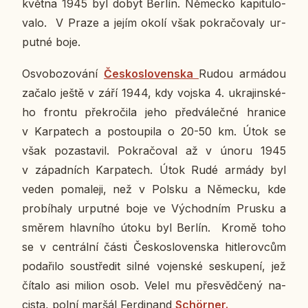
května 1945 byl dobyt Berlín. Ně­mec­ko ka­pi­tu­lo­
va­lo. V Praze a jejím okolí však po­kra­čo­va­ly ur­
put­né boje.
Osvo­bo­zo­vá­ní
Čes­ko­slo­ven­ska
Rudou ar­má­dou
začalo ještě v září 1944, kdy vojska 4. ukra­jin­ské­
ho frontu pře­kro­či­la jeho před­vá­leč­né hra­ni­ce
v Kar­pa­tech a po­stou­pi­la o 20-50 km. Útok se
však po­za­sta­vil. Po­kra­čo­val až v únoru 1945
v zá­pad­ních Kar­pa­tech. Útok Rudé armády byl
veden po­ma­le­ji, než v Polsku a Ně­mec­ku, kde
pro­bí­ha­ly ur­put­né boje ve Vý­chod­ním Prusku a
směrem hlav­ní­ho útoku byl Berlín. Kromě toho
se v cen­t­rál­ní části Čes­ko­slo­ven­ska hit­le­rov­cům
po­da­ři­lo sou­stře­dit silné vo­jen­ské se­sku­pe­ní, jež
čítalo asi milion osob. Velel mu pře­svěd­če­ný na­
cis­ta, polní maršál Fer­di­nand
Schör­ner.