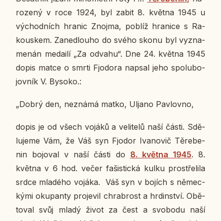
ro­ze­ný v roce 1924, byl zabit 8. května 1945 u
vý­chod­ních hranic Znojma, poblíž hra­ni­ce s Ra­
kous­kem. Za­ne­dlou­ho do svého skonu byl vy­zna­
me­nán me­dai­lí „Za odvahu“. Dne 24. května 1945
dopis matce o smrti Fj­o­do­ra napsal jeho spo­lu­bo­
jov­ník V. Bysoko.:
„Dobrý den, ne­zná­má matko, Uljano Pav­lov­no,
dopis je od všech vojáků a ve­li­te­lů naší části. Sdě­
lu­je­me Vám, že Váš syn Fjodor Iva­no­vič Tě­re­be­
nin bo­jo­val v naší části do
8. května 1945
. 8.
května v 6 hod. večer fa­šis­tic­ká kulku pro­stře­li­la
srdce mla­dé­ho vojáka. Váš syn v bojích s ně­mec­
ký­mi oku­pan­ty pro­je­vil chrabrost a hr­din­ství. Obě­
to­val svůj mladý život za čest a svo­bo­du naší