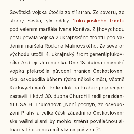
So­vět­ská vojska úto­či­la ze tří stran. Ze severu, ze
strany Saska, šly oddíly
1.ukra­jin­ské­ho frontu
pod ve­le­ním mar­šá­la Ivana Koněva. Z ji­ho­vý­cho­du
po­stu­po­va­la vojska 2.ukra­jin­ské­ho frontu pod ve­
de­ním mar­šá­la Ro­di­o­na Ma­li­nov­ské­ho. Ze se­ve­ro­
vý­cho­du útočil 4. ukra­jin­ský front ge­ne­rál­plu­kov­
ní­ka An­dre­je Je­re­men­ka. Dne 18. dubna ame­ric­ká
vojska pře­kro­či­la pů­vod­ní hra­ni­ce Čes­ko­slo­ven­
ska, osvo­bo­di­la během týdne ně­ko­lik měst, včetně
Kar­lo­vých Varů. Poté útok na Prahu spo­jen­ci po­
za­sta­vi­li, i když 30. dubna Chur­chill radil pre­zi­den­
tu USA H. Tru­ma­no­vi: „Není pochyb, že osvo­bo­
ze­ní Prahy a velké části zá­pad­ní­ho Čes­ko­slo­ven­
ska vašimi silami by mohlo změnit po­vá­leč­nou si­
tu­a­ci v této zemi a mít vliv na jiné země“.