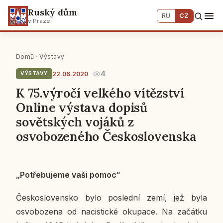
Ruský dům
RU
CZ
v Praze
Domů
·
Výstavy
4
22.06.2020
VÝSTAVY
K 75.výročí velkého vítězství
Online výstava dopisů
sovětských vojáků z
osvobozeného Československa
„Po­tře­bu­je­me vaši pomoc“
Čes­ko­slo­ven­sko bylo po­sled­ní zemí, jež byla
osvo­bo­ze­na od na­cis­tic­ké oku­pa­ce. Na za­čát­ku