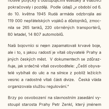
not­li­vé po­tyč­ky s od­stu­pu­jí­cí­mi ese­sá­ky a vla­sov­ci
po­kra­čo­va­ly i poz­dě­ji. Podle údajů „v období od 6.
do 10. května 1945 Rudá armáda od­zbro­ji­la asi
119 000 ne­přá­tel­ských vojáků a dů­stoj­ní­ků, zmoc­
ni­la se 265 tanků, 220 obr­ně­ných trans­por­té­rů,
80 le­ta­del, 14 807 au­to­mo­bi­lů.
Naši bo­jov­ní­ci si nejen za­pa­ma­to­va­li krvavé boje,
ale i to, s jakou ra­dos­tí je vítali oby­va­te­lé Prahy a
jiných čes­kých měst. V do­ku­men­tech se zdů­raz­
ňu­je, jak sr­deč­ně vítali osvo­bo­di­te­le: „Čeští oby­va­
te­lé vy­bí­ha­li do ulic a na sil­ni­ce z poblíž le­ží­cích
vesnic a ra­dost­ně vítali části divize. Česká vláda
or­ga­ni­zo­va­la službu re­gu­lo­vá­ní.“
Brzy po osvo­bo­ze­ní na slav­nost­ním za­se­dá­ní vy­
stou­pil sta­ros­ta Prahy Petr Zenkl, který jménem