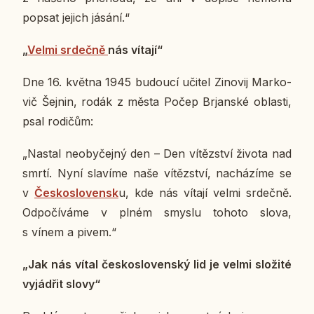
popsat jejich jásání.“
„
Velmi sr­deč­ně
nás vítají“
Dne 16. května 1945 bu­dou­cí učitel Zi­no­vij Mar­ko­
vič Šejnin, rodák z města Počep Brjan­ské ob­las­ti,
psal ro­di­čům:
„Nastal ne­o­by­čej­ný den – Den ví­těz­ství života nad
smrtí. Nyní sla­ví­me naše ví­těz­ství, na­chá­zí­me se
v
Čes­ko­slo­ven­sk
u, kde nás vítají velmi sr­deč­ně.
Od­po­čí­vá­me v plném smyslu tohoto slova,
s vínem a pivem.“
„Jak nás vítal čes­ko­slo­ven­ský lid je velmi slo­ži­té
vy­já­d­řit slovy“