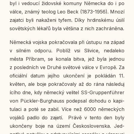
byl i ve­dou­cí ži­dov­ské komuny Ně­mec­ka do i po
válce, známý teolog Leo Beck (1873-1956). Mnozí
za­jat­ci byli na­ka­že­ni tyfem. Díky hr­din­ské­mu úsilí
so­vět­ských lékařů byla vět­ši­na z nich za­chrá­ně­na.
Ně­mec­ká vojska po­kra­čo­va­la při ústupu na západ
v silném odporu. Poblíž vsi Sli­vi­ce, ne­da­le­ko
města Pří­bram, se konala bitva, jež byla jednou
z po­sled­ních ve Druhé svě­to­vé válce v Evropě. Za
ofi­ci­ál­ní datum jejího ukon­če­ní je po­klá­dán 11.
květen, ale boje po­kra­čo­va­ly až do rána ná­sle­du­j
í­cí­ho dne, kdy ně­mec­ký ve­li­tel SS-Grup­pen­führer
von Püc­kler-Bur­ghauss po­de­psal dohodu o ka­pi­
tu­la­ci a poté se zabil. Více než 6000 ně­mec­kých
vojáků padlo do zajetí. Právě v tento den byly
ukon­če­ny boje na území Čes­ko­slo­ven­ska. Jed­