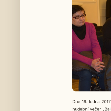
Dne 19. ledna 2017 se
hu­deb­ní večer „Bal