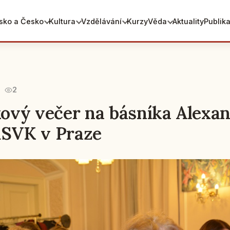
sko a Česko
Kultura
Vzdělávání
Kurzy
Věda
Aktuality
Publik
2
vý večer na básníka Alexa
RSVK v Praze