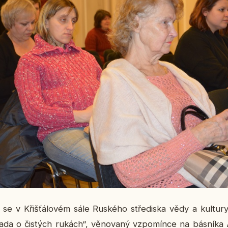
 v Křiš­ťá­lo­vém sále Rus­ké­ho stře­dis­ka vědy a kul­tu­r
ada o čis­tých rukách“, vě­no­va­ný vzpo­mín­ce na bás­ní­ka