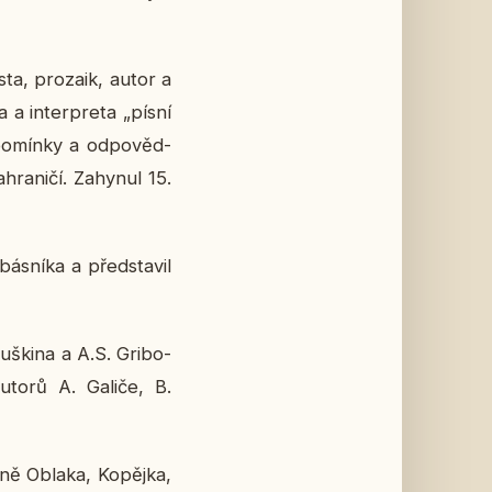
­ta, pro­za­ik, autor a
 a in­ter­pre­ta „písní
o­mín­ky a od­po­věd­
ra­ni­čí. Za­hy­nul 15.
s­ní­ka a před­sta­vil
Puški­na a A.S. Gri­bo­
autorů A. Galiče, B.
sně Oblaka, Ko­pěj­ka,