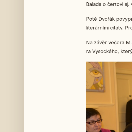
Balada o čer­to­vi aj
Poté Dvořák po­vyprá­
li­te­rár­ní­mi citát
Na závěr večera M. D
ra Vy­soc­ké­ho, kter