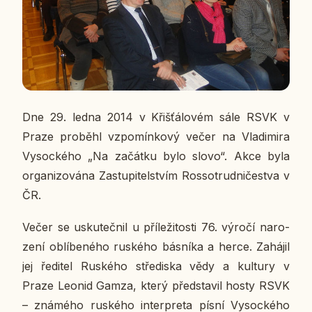
Dne 29. ledna 2014 v Křiš­ťá­lo­vém sále RSVK v
Praze pro­bě­hl vzpo­mín­ko­vý večer na Vla­di­mi­ra
Vy­soc­ké­ho „Na za­čát­ku bylo slovo“. Akce byla
or­ga­ni­zo­vá­na Za­stu­pi­tel­stvím Ros­so­trud­ni­čestva v
ČR.
Večer se usku­teč­nil u pří­le­ži­tos­ti 76. výročí na­ro­
ze­ní ob­lí­be­né­ho rus­ké­ho bás­ní­ka a herce. Za­há­jil
jej ře­di­tel Rus­ké­ho stře­dis­ka vědy a kul­tu­ry v
Praze Leonid Gamza, který před­sta­vil hosty RSVK
– zná­mé­ho rus­ké­ho in­ter­pre­ta písní Vy­soc­ké­ho