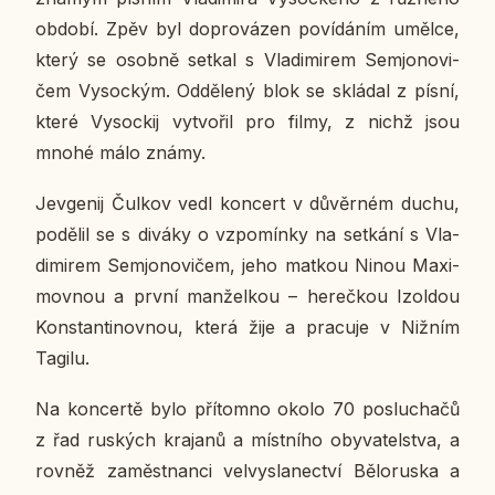
období. Zpěv byl do­pro­vá­zen po­ví­dá­ním umělce,
který se osobně setkal s Vla­di­mi­rem Semjo­no­vi­
čem Vy­soc­kým. Od­dě­le­ný blok se sklá­dal z písní,
které Vy­soc­kij vy­tvo­řil pro filmy, z nichž jsou
mnohé málo známy.
Je­v­ge­nij Čulkov vedl kon­cert v dů­věr­ném duchu,
po­dě­lil se s diváky o vzpo­mín­ky na se­tká­ní s Vla­
di­mi­rem Semjo­no­vi­čem, jeho matkou Ninou Ma­xi­
mov­nou a první man­žel­kou – he­reč­kou Izol­dou
Kon­stan­ti­nov­nou, která žije a pra­cu­je v Nižním
Tagilu.
Na kon­cer­tě bylo pří­tomno okolo 70 po­slu­cha­čů
z řad rus­kých kra­ja­nů a míst­ní­ho oby­va­tel­stva, a
rovněž za­měst­nan­ci vel­vy­sla­nec­tví Bě­lo­rus­ka a