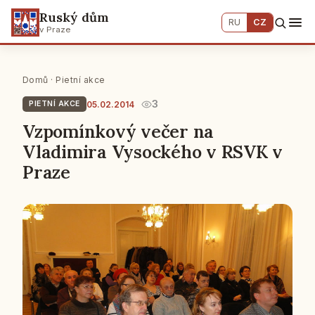
Ruský dům
RU
CZ
v Praze
Domů
·
Pietní akce
3
05.02.2014
PIETNÍ AKCE
Vzpomínkový večer na
Vladimira Vysockého v RSVK v
Praze