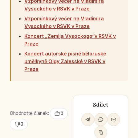
Vzpomínkový večer na Vladimira
Vysockého v RSVK v Praze
Vzpomínkový večer na Vladimira
Vysockého v RSVK v Praze
Koncert „Zemlja Vysockogo“v RSVK v
Praze
Koncert autorské písně běloruské
umělkyně Olgy Zalesské v RSVK v
Praze
Sdílet
Ohodnoťte článek:
0
0