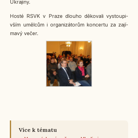
Ukra­ji­ny.
Hosté RSVK v Praze dlouho dě­ko­va­li vy­stou­pi­
vším uměl­cům i or­ga­ni­zá­to­rům kon­cer­tu za za­jí­
ma­vý večer.
Více k tématu