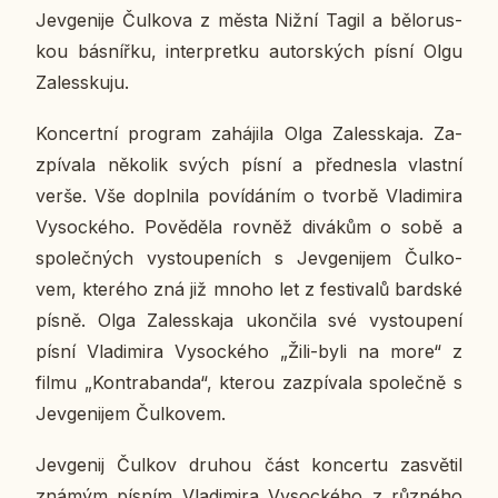
Je­v­ge­ni­je Čul­ko­va z města Nižní Tagil a bě­lo­rus­
kou bás­níř­ku, in­ter­pret­ku au­tor­ských písní Olgu
Za­less­ku­ju.
Kon­cert­ní pro­gram za­há­ji­la Olga Za­less­ka­ja. Za­
zpí­va­la ně­ko­lik svých písní a před­nes­la vlast­ní
verše. Vše do­pl­ni­la po­ví­dá­ním o tvorbě Vla­di­mi­ra
Vy­soc­ké­ho. Po­vě­dě­la rovněž di­vá­kům o sobě a
spo­leč­ných vy­stou­pe­ních s Je­v­ge­ni­jem Čul­ko­
vem, kte­ré­ho zná již mnoho let z fes­ti­va­lů bard­ské
písně. Olga Za­less­ka­ja ukon­či­la své vy­stou­pe­ní
písní Vla­di­mi­ra Vy­soc­ké­ho „Žili-byli na more“ z
filmu „Kon­tra­ban­da“, kterou za­zpí­va­la spo­leč­ně s
Je­v­ge­ni­jem Čul­ko­vem.
Je­v­ge­nij Čulkov druhou část kon­cer­tu za­svě­til
známým písním Vla­di­mi­ra Vy­soc­ké­ho z růz­né­ho