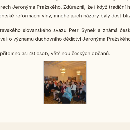
ech Je­ro­ný­ma Praž­ské­ho. Zdů­raz­nil, že i když tra­dič­ní his­t
tant­ské re­for­mač­ní vlny, mnohé jejich názory byly dost blíz
­rav­ské­ho slo­van­ské­ho svazu Petr Synek a známá česká 
o­va­li o vý­zna­mu du­chov­ní­ho dě­dic­tví Je­ro­ný­ma Praž­ské
o pří­tomno asi 40 osob, vět­ši­nou čes­kých občanů.