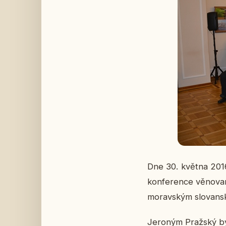
Dne 30. května 2016 s
kon­fe­ren­ce vě­no­va
mo­rav­ským slo­van­s
Je­ro­ným Praž­ský by