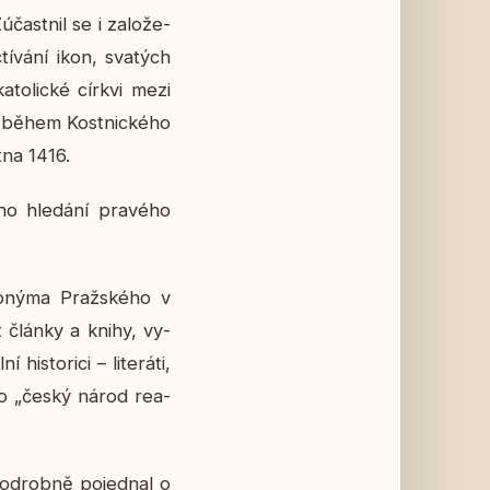
čast­nil se i za­lo­že­
ctí­vá­ní ikon, sva­tých
­to­lic­ké církvi mezi
t během Kost­nic­ké­ho
tna 1416.
o hle­dá­ní pra­vé­ho
ro­ný­ma Praž­ské­ho v
vat články a knihy, vy­
s­to­ri­ci – li­te­rá­ti,
­ho „český národ re­a­
o­drob­ně po­jed­nal o