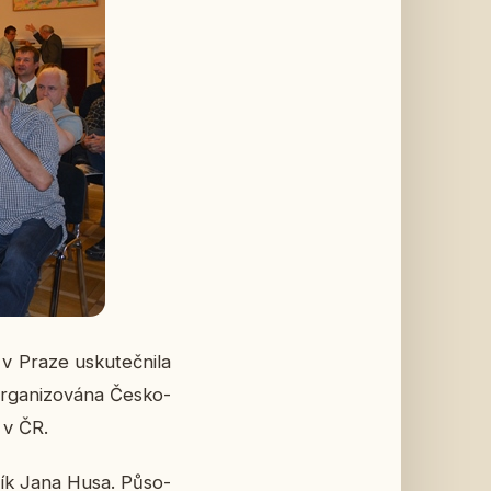
v Praze usku­teč­ni­la
­ga­ni­zo­vá­na Čes­ko­
a v ČR.
­ník Jana Husa. Pů­so­