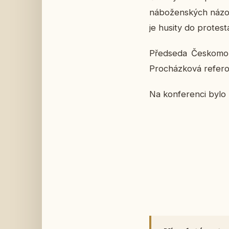
ná­bo­žen­ských ná­zo­r
je husity do pro­tes­
Před­se­da Čes­ko­mo
Pro­cház­ko­vá re­fe­r
Na kon­fe­ren­ci byl