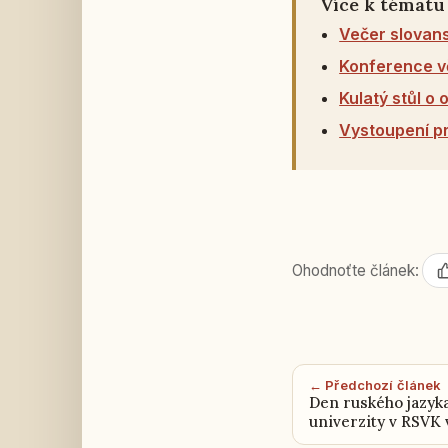
Více k tématu
Večer slovans
Konference v
Kulatý stůl o
Vystoupení pr
Ohodnoťte článek:
← Předchozí článek
Den ruského jazyk
univerzity v RSVK 