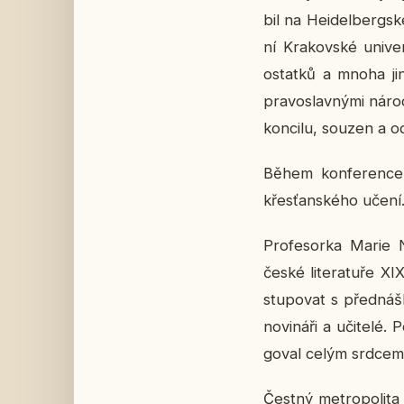
bil na Hei­del­ber­gsk
ní Kra­kov­ské uni­ver­
ostat­ků a mnoha jiný
pra­voslav­ný­mi náro
kon­ci­lu, souzen a o
Během kon­fe­ren­ce 
křes­ťan­ské­ho učení
Pro­fe­sor­ka Marie N
české li­te­ra­tu­ře X
stu­po­vat s před­náš­ka
no­vi­ná­ři a uči­te­
go­val celým srdcem
Čestný me­t­ro­po­li­