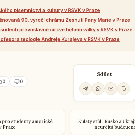
kého písemnictví a kultury v RSVK v Praze
ěnovaná 90. výročí chrámu Zesnutí Pany Marie v Praze
 osudech pravoslavné církve během války v RSVK v Praze
ofesora teologie Andreje Kurajeva v RSVK v Praze
Sdílet
0
0
a pro studenty americké
Kulatý stůl „Rusko a Ukraj
v Praze
neurčitá budoucno