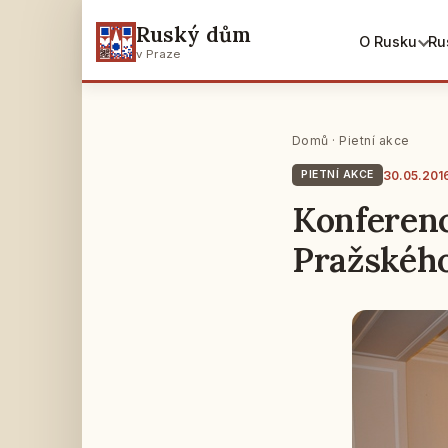
Ruský dům
O Rusku
Ru
v Praze
Domů
·
Pietní akce
30.05.201
PIETNÍ AKCE
Konferenc
Pražskéh