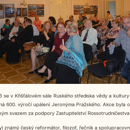
e v Křiš­ťá­lo­vém sále Rus­ké­ho stře­dis­ka vědy a kul­tu­ry 
­ná 600. výročí upá­le­ní Je­ro­ný­ma Praž­ské­ho. Akce byla or
kým svazem za pod­po­ry Za­stu­pi­tel­ství Ros­so­trud­ni­čestv
l známý český re­for­má­tor, fi­lo­zof, řečník a spo­lu­pra­cov