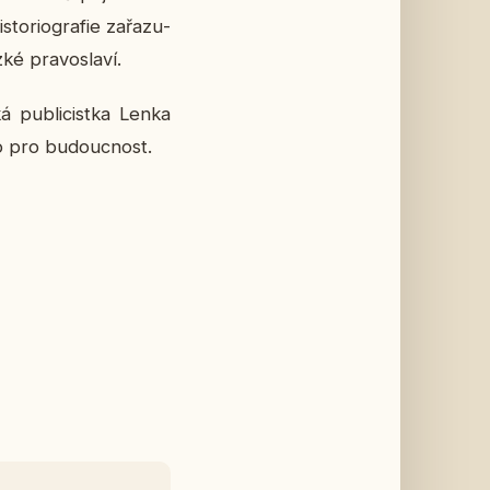
o­ri­o­gra­fie za­řa­zu­
ké pra­vosla­ví.
pu­b­li­cist­ka Lenka
­ho pro bu­douc­nost.