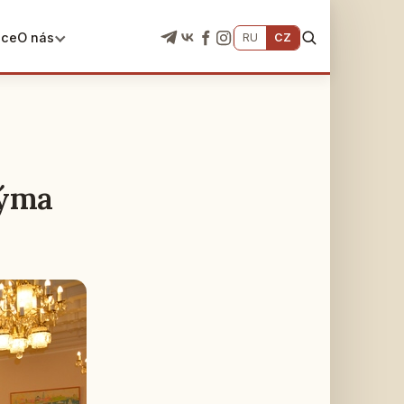
ace
O nás
RU
CZ
nýma