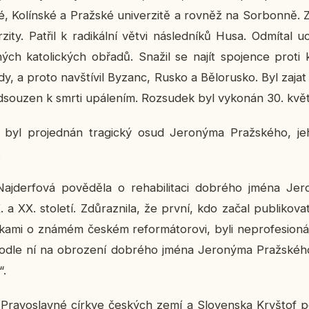
é, Ko­lín­ské a Praž­ské uni­ver­zi­tě a rovněž na Sor­bon­ně. Zú­
zi­ty. Patřil k ra­di­kál­ní větvi ná­sled­ní­ků Husa. Od­mí­tal u
ch ka­to­lic­kých obřadů. Snažil se najít spo­jen­ce proti ka
dy, a proto na­vští­vil Byzanc, Rusko a Bě­lo­rus­ko. Byl zaja
d­sou­zen k smrti upá­le­ním. Roz­su­dek byl vy­ko­nán 30. kvě
byl pro­jed­nán tra­gic­ký osud Je­ro­ný­ma Praž­ské­ho, jeh
.
a­jder­fo­vá po­vě­dě­la o re­ha­bi­li­ta­ci dob­ré­ho jména Je­
IX. a XX. sto­le­tí. Zdů­raz­ni­la, že první, kdo začal pu­b­li­ko­
­mi o známém českém re­for­má­to­ro­vi, byli ne­pro­fe­si­o­nál­ní hi
lé. Podle ní na ob­ro­ze­ní dob­ré­ho jména Je­ro­ný­ma Praž­ské
“.
ta Pra­voslav­né církve čes­kých zemí a Slo­ven­ska Kryš­tof p