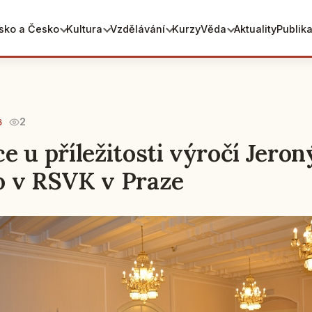
sko a Česko
Kultura
Vzdělávání
Kurzy
Věda
Aktuality
Publik
2
6
e u příležitosti výročí Jero
o v RSVK v Praze