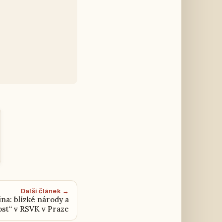
Další článek →
ina: blízké národy a
st“ v RSVK v Praze