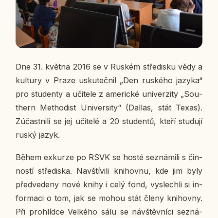
Dne 31. května 2016 se v Ruském stře­dis­ku vědy a
kul­tu­ry v Praze usku­teč­nil „Den rus­ké­ho jazyka“
pro stu­den­ty a uči­te­le z ame­ric­ké uni­ver­zi­ty „Sou­
thern Me­tho­dist Uni­ver­si­ty“ (Dallas, stát Texas).
Zú­čast­ni­li se jej uči­te­lé a 20 stu­den­tů, kteří stu­du­jí
ruský jazyk.
Během ex­kur­ze po RSVK se hosté se­zná­mi­li s čin­
nos­tí stře­dis­ka. Na­vští­vi­li kni­hov­nu, kde jim byly
před­ve­de­ny nové knihy i celý fond, vy­slech­li si in­
for­ma­ci o tom, jak se mohou stát členy knihov­ny.
Při pro­hlíd­ce Vel­ké­ho sálu se ná­vštěv­ní­ci se­zná­