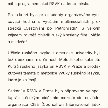
mi­li s pro­gra­mem akcí RSVK na tento měsíc.
Po ex­kur­zi byla pro stu­den­ty or­ga­ni­zo­vá­na vy­u­
čo­va­cí hodina s vy­u­ži­tím mul­ti­me­di­ál­ních pro­
střed­ků „Ces­to­vá­ní po Pe­t­ro­hra­du“. S velkým
zájmem rovněž zhléd­li ruský kres­le­ný film „Máša
a medvěd“.
Uči­te­le rus­ké­ho jazyka z ame­ric­ké uni­ver­zi­ty byli
též obe­zná­me­ni s čin­nos­tí Me­to­dic­ké­ho ka­bi­ne­tu
Kurzů rus­ké­ho jazyka při RSVK v Praze a pro­dis­
ku­to­va­li témata o me­to­di­ce výuky rus­ké­ho jazyka,
která je za­jí­ma­jí.
Se­tká­ní v RSVK v Praze bylo při­pra­ve­no ve spo­
lu­prá­ci s českým od­dě­le­ním me­zi­ná­rod­ní ne­vlád­ní
or­ga­ni­za­ce CIEE (Coun­cil on In­ter­nati­o­nal Edu­