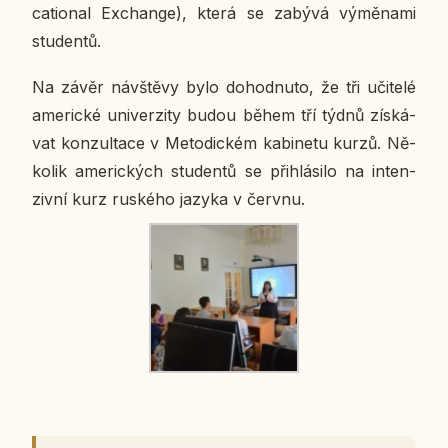
cati­o­nal Ex­chan­ge), která se zabývá vý­mě­na­mi
stu­den­tů.
Na závěr ná­vštěvy bylo do­hod­nu­to, že tři uči­te­lé
ame­ric­ké uni­ver­zi­ty budou během tří týdnů zís­ká­
vat kon­zul­ta­ce v Me­to­dic­kém ka­bi­ne­tu kurzů. Ně­
ko­lik ame­ric­kých stu­den­tů se při­hlá­si­lo na in­ten­
ziv­ní kurz rus­ké­ho jazyka v červnu.