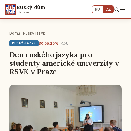
Ruský dům
RU
CZ
v Praze
Domů
·
Ruský jazyk
0
30.05.2016
RUSKÝ JAZYK
Den ruského jazyka pro
studenty americké univerzity v
RSVK v Praze