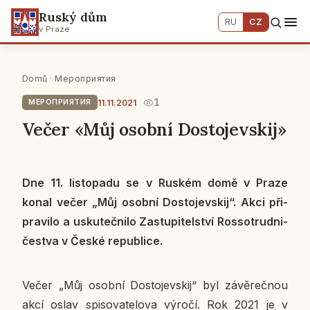
Ruský dům
RU
CZ
v Praze
Domů
·
Мероприятия
1
11.11.2021
МЕРОПРИЯТИЯ
Večer «Můj osobní Dostojevskij»
Dne 11. lis­to­pa­du se v Ruském domě v Praze
konal večer „Můj osobní Do­sto­jev­skij“. Akci při­
pra­vi­lo a usku­teč­ni­lo Za­stu­pi­tel­ství Ros­so­trud­ni­
čestva v České re­pub­li­ce.
Večer „Můj osobní Do­sto­jev­skij“ byl zá­vě­reč­nou
akcí oslav spi­so­va­te­lo­va výročí. Rok 2021 je v