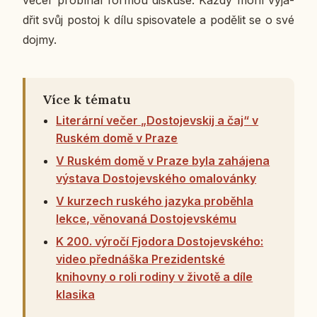
večer pro­bí­hal formou dis­ku­se. Každý mohl vy­já­
d­řit svůj postoj k dílu spi­so­va­te­le a po­dě­lit se o své
dojmy.
Více k tématu
Literární večer „Dostojevskij a čaj“ v
Ruském domě v Praze
V Ruském domě v Praze byla zahájena
výstava Dostojevského omalovánky
V kurzech ruského jazyka proběhla
lekce, věnovaná Dostojevskému
K 200. výročí Fjodora Dostojevského:
video přednáška Prezidentské
knihovny o roli rodiny v životě a díle
klasika