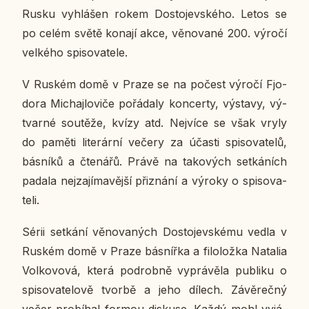
Rusku vy­hlá­šen rokem Do­sto­jev­ské­ho. Letos se
po celém světě konají akce, vě­no­va­né 200. výročí
vel­ké­ho spi­so­va­te­le.
V Ruském domě v Praze se na počest výročí Fj­o­
do­ra Mi­chaj­lo­vi­če po­řá­da­ly kon­cer­ty, vý­sta­vy, vý­
tvar­né sou­tě­že, kvízy atd. Nej­ví­ce se však vryly
do paměti li­te­rár­ní večery za účasti spi­so­va­te­lů,
bás­ní­ků a čte­ná­řů. Právě na ta­ko­vých se­tká­ních
padala nej­za­jí­ma­věj­ší při­zná­ní a výroky o spi­so­va­
te­li.
Sérii se­tká­ní vě­no­va­ných Do­sto­jev­ské­mu vedla v
Ruském domě v Praze bás­níř­ka a fi­lo­lož­ka Na­ta­lia
Vol­ko­vo­vá, která po­drob­ně vy­prá­vě­la pu­b­li­ku o
spi­so­va­te­lo­vě tvorbě a jeho dílech. Zá­vě­reč­ný