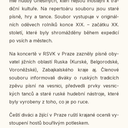
mie hudby Gně­si­ných, kteří nejsou lhos­tej­ní k tra­
dič­ní kul­tu­ře. Na re­per­toá­ru sou­bo­ru jsou staré
písně, hry a tance. Soubor vy­stu­pu­je v ori­gi­nál­
ních odě­vech rol­ní­ků konce XIX. – za­čát­ku XX.
sto­le­tí, které byly shro­máž­dě­ny během ex­pe­di­cí
po vsích a měs­tech.
Na kon­cer­tě v RSVK v Praze za­zně­ly písně oby­
va­tel již­ních ob­las­tí Ruska (Kurské, Bel­go­rod­ské,
Vo­ro­něž­ské), Za­baj­kal­ské­ho kraje aj. Čle­no­vé
sou­bo­ru in­for­mo­va­li diváky o rus­kých tra­di­cích
zpěvu písní na ves­ni­ci, před­ved­li prvky ves­nic­
kých tanců a staré ruské hu­deb­ní ná­stro­je, které
byly vy­ro­be­ny z toho, co je po ruce.
Čeští diváci a žijící v Praze ruští kra­ja­né oce­ni­li vy­
stou­pe­ní hostů bouř­li­vým po­tles­kem.