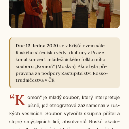
Dne 13. ledna 2020
se v Křiš­ťá­lo­vém sále
Rus­ké­ho stře­dis­ka vědy a kul­tu­ry v Praze
konal kon­cert mlá­dež­nic­ké­ho folklor­ní­ho
sou­bo­ru „Komoň“ (Moskva). Akce byla při­
pra­ve­na za pod­po­ry Za­stu­pi­tel­ství Ros­so­
trud­ni­čestva v ČR.
“K
omoň“ je mladý soubor, který in­ter­pre­tu­je
písně, jež et­no­gra­fo­vé za­zna­me­na­li v rus­
kých ves­ni­cích. Soubor vy­tvo­ři­la sku­pi­na přátel a
stejně smýš­le­jí­cích lidí, ab­sol­ven­tů Ruské aka­de­