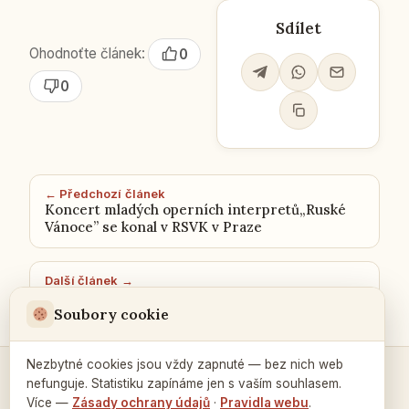
Sdílet
Ohodnoťte článek:
0
0
← Předchozí článek
Koncert mladých operních interpretů„Ruské
Vánoce” se konal v RSVK v Praze
Další článek →
Soubory cookie
Nezbytné cookies jsou vždy zapnuté — bez nich web
nefunguje. Statistiku zapínáme jen s vaším souhlasem.
Kontakty a spojení →
Více —
Zásady ochrany údajů
·
Pravidla webu
.