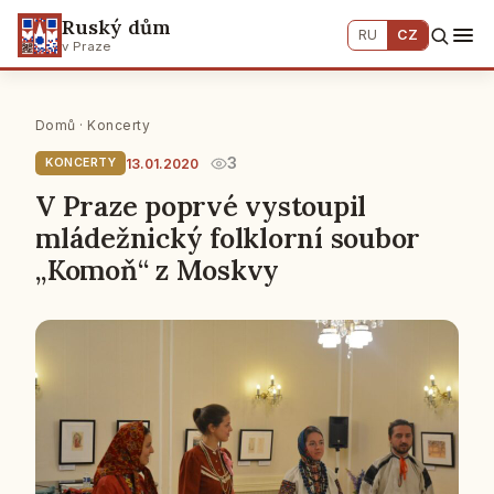
Ruský dům
RU
CZ
v Praze
Domů
·
Koncerty
3
13.01.2020
KONCERTY
V Praze poprvé vystoupil
mládežnický folklorní soubor
„Komoň“ z Moskvy