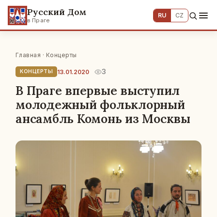
Русский Дом
RU
CZ
в Праге
Главная
·
Концерты
3
13.01.2020
КОНЦЕРТЫ
В Праге впервые выступил
молодежный фольклорный
ансамбль Комонь из Москвы