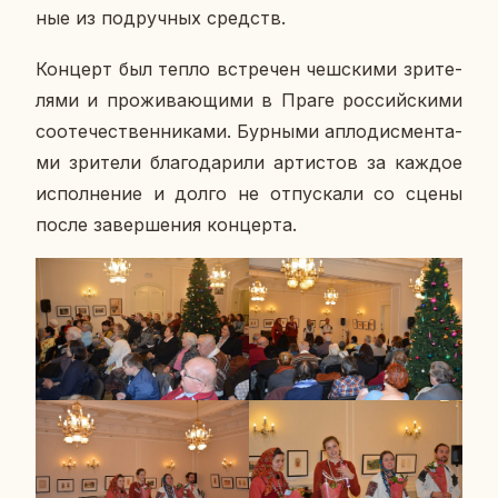
ные из под­руч­ных средств.
Кон­церт был тепло встре­чен чеш­ски­ми зри­те­
ля­ми и про­жи­ва­ю­щи­ми в Праге рос­сий­ски­ми
со­оте­че­ствен­ни­ка­ми. Бур­ны­ми ап­ло­дис­мен­та­
ми зри­те­ли бла­го­да­ри­ли ар­ти­стов за каждое
ис­пол­не­ние и долго не от­пус­ка­ли со сцены
после за­вер­ше­ния кон­цер­та.