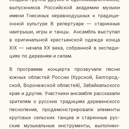
вы­пуск­ни­ков Рос­сий­ской ака­де­мии музыки
имени Гне­си­ных нерав­но­душ­ных к тра­ди­ци­
он­ной куль­ту­ре В ре­пер­ту­а­ре — ста­рин­ные
на­иг­ры­ши, игры и танцы. Ан­самбль вы­сту­пал
в ори­ги­наль­ной кре­стьян­ской одежде конца
XIX — начала XX века, со­бран­ной в экс­пе­ди­
ци­ях по де­рев­ням и селам.
В про­грам­ме кон­цер­та про­зву­ча­ли песни
южных об­ла­стей России (Кур­ской, Бел­го­род­
ской, Во­ро­неж­ской об­ла­стей), За­бай­каль­ско­го
края и другие. Участ­ни­ки ан­сам­бля рас­ска­за­ли
зри­те­лям о рус­ских тра­ди­ци­ях де­ре­вен­ско­го
пес­но­пе­ния, про­де­мон­стри­ро­ва­ли эле­мен­ты
кру­го­вых сель­ских танцев и ста­рин­ные рус­
ские му­зы­каль­ные ин­стру­мен­ты, вы­пол­нен­