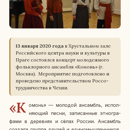
13 января 2020 года
в Хру­сталь­ном зале
Рос­сий­ско­го центра науки и куль­ту­ры в
Праге со­сто­ял­ся кон­церт мо­ло­деж­но­го
фольк­лор­но­го ан­сам­бля «Комонь» (г.
Москва). Ме­ро­при­я­тие под­го­тов­ле­но и
про­ве­де­но пред­ста­ви­тель­ством Рос­со­
труд­ни­че­ства в Чехии.
«К
омонь» — мо­ло­дой ан­самбль, ис­пол­
ня­ю­щий песни, за­пи­сан­ные эт­но­гра­
фа­ми в де­рев­нях и сёлах России. Ан­самбль
со­зда­ла группа друзей и еди­но­мыш­лен­ни­ков,