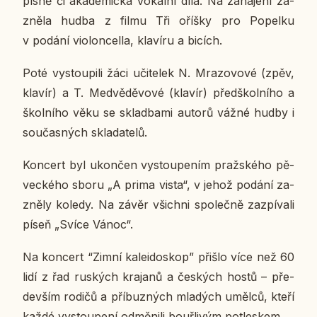
písně či aka­de­mic­ká vo­kál­ní díla. Na za­há­je­ní za­
zně­la hudba z filmu Tři oříšky pro Po­pel­ku
v podání vi­o­lon­cel­la, kla­ví­ru a bicích.
Poté vy­stou­pi­li žáci uči­te­lek N. Mra­zo­vo­vé (zpěv,
klavír) a T. Med­vě­dě­vo­vé (klavír) před­škol­ní­ho a
škol­ní­ho věku se skladba­mi autorů vážné hudby i
sou­čas­ných skla­da­te­lů.
Kon­cert byl ukon­čen vy­stou­pe­ním praž­ské­ho pě­
vec­ké­ho sboru „A prima vista“, v jehož podání za­
zně­ly koledy. Na závěr všich­ni spo­leč­ně za­zpí­va­li
píseň „Svíce Vánoc“.
Na kon­cert “Zimní ka­lei­do­skop” přišlo více než 60
lidí z řad rus­kých kra­ja­nů a čes­kých hostů – pře­
de­vším rodičů a pří­buz­ných mla­dých umělců, kteří
každé vy­stou­pe­ní od­mě­ni­li bouř­li­vým po­tles­kem.