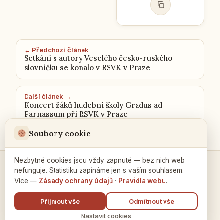
← Předchozí článek
Setkání s autory Veselého česko-ruského
slovníčku se konalo v RSVK v Praze
Další článek →
Koncert žáků hudební školy Gradus ad
Parnassum při RSVK v Praze
Soubory cookie
Nezbytné cookies jsou vždy zapnuté — bez nich web
nefunguje. Statistiku zapínáme jen s vaším souhlasem.
Kontakty a spojení →
Více —
Zásady ochrany údajů
·
Pravidla webu
.
Přijmout vše
Odmítnout vše
Nastavit cookies