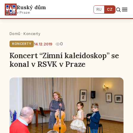
Ruský dům
RU
CZ
v Praze
Domů
·
Koncerty
0
14.12.2019
KONCERTY
Koncert “Zimní kaleidoskop” se
konal v RSVK v Praze