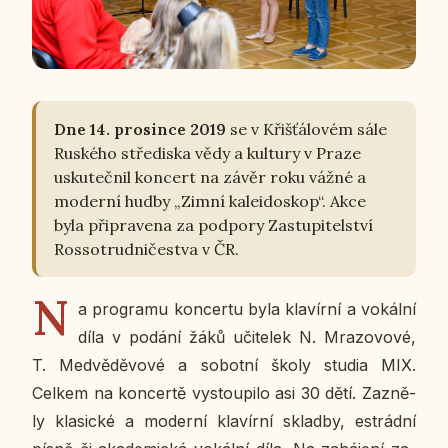
Dne 14. pro­sin­ce 2019
se v Křiš­ťá­lo­vém sále
Rus­ké­ho stře­dis­ka vědy a kul­tu­ry v Praze
usku­teč­nil kon­cert na závěr roku vážné a
mo­der­ní hudby „Zimní ka­lei­do­skop“. Akce
byla při­pra­ve­na za pod­po­ry Za­stu­pi­tel­ství
Ros­so­trud­ni­čestva v ČR.
N
a pro­gra­mu kon­cer­tu byla kla­vír­ní a vo­kál­ní
díla v podání žáků uči­te­lek N. Mra­zo­vo­vé,
T. Med­vě­dě­vo­vé a so­bot­ní školy studia MIX.
Celkem na kon­cer­tě vy­stou­pi­lo asi 30 dětí. Za­zně­
ly kla­sic­ké a mo­der­ní kla­vír­ní sklad­by, es­trád­ní