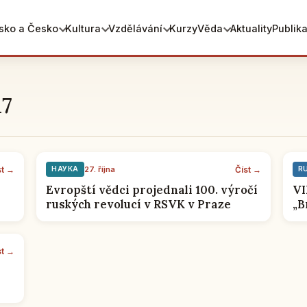
sko a Česko
Kultura
Vzdělávání
Kurzy
Věda
Aktuality
Publik
17
st →
Číst →
НАУКА
27. října
R
Evropští vědci projednali 100. výročí
VI
ruských revolucí v RSVK v Praze
„B
sk
st →