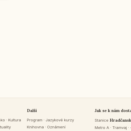
Další
Jak se k nám dost
sko
·
Kultura
Program
·
Jazykové kurzy
Hradčans
Stanice
tuality
Knihovna
·
Oznámení
Metro A · Tramvaj ·