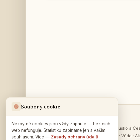
Soubory cookie
Sekce
Ruský dům
v Praze
Nezbytné cookies jsou vždy zapnuté — bez nich
O Rusku
·
Rusko a Če
web nefunguje. Statistiku zapínáme jen s vaším
Na Zátorce 16
Vzdělávání
·
Věda
·
Ak
souhlasem. Více —
Zásady ochrany údajů
·