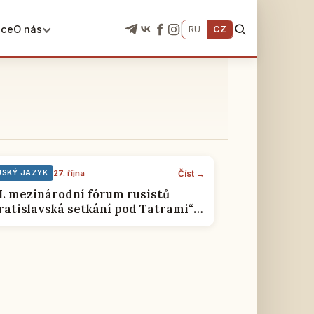
ace
O nás
RU
CZ
Číst →
USKÝ JAZYK
27. října
I. mezinárodní fórum rusistů
ratislavská setkání pod Tatrami“
ončilo