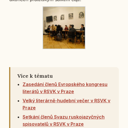
Více k tématu
Zasedání členů Evropského kongresu
literátů v RSVK v Praze
Velký literárně-hudební večer v RSVK v
Praze
Setkání členů Svazu ruskojazyčných
spisovatelů v RSVK v Praze