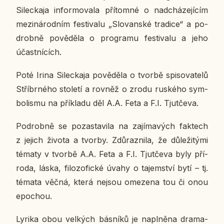
Si­lec­ka­ja in­for­mo­va­la pří­tom­né o nad­chá­ze­jí­cím
me­zi­ná­rod­ním fes­ti­va­lu „Slo­van­ské tra­di­ce“ a po­
drob­ně po­vě­dě­la o pro­gra­mu fes­ti­va­lu a jeho
účast­ní­cích.
Poté Irina Si­lec­ka­ja po­vě­dě­la o tvorbě spi­so­va­te­lů
Stří­br­né­ho sto­le­tí a rovněž o zrodu rus­ké­ho sym­
bo­lis­mu na pří­kla­du děl A.A. Feta a F.I. Tju­tče­va.
Po­drob­ně se po­za­sta­vi­la na za­jí­ma­vých fak­tech
z jejich života a tvorby. Zdů­raz­ni­la, že dů­le­ži­tý­mi
tématy v tvorbě A.A. Feta a F.I. Tju­tče­va byly pří­
ro­da, láska, fi­lo­zo­fic­ké úvahy o ta­jem­ství bytí – tj.
témata věčná, která nejsou ome­ze­na tou či onou
epo­chou.
Lyrika obou vel­kých bás­ní­ků je na­pl­ně­na dra­ma­