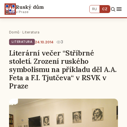
Ruský dům
RU
CZ
v Praze
Domů
·
Literatura
3
24.10.2014
LITERATURA
Literární večer “Stříbrné
století. Zrození ruského
symbolismu na příkladu děl A.A.
Feta a F.I. Tjutčeva“ v RSVK v
Praze