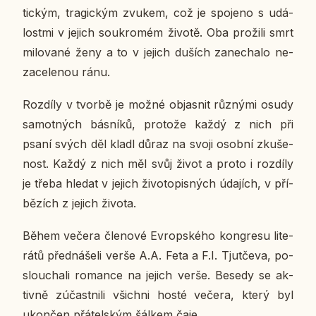
tic­kým, tra­gic­kým zvukem, což je spo­je­no s udá­
lost­mi v jejich sou­kro­mém životě. Oba pro­ži­li smrt
mi­lo­va­né ženy a to v jejich duších za­ne­cha­lo ne­
za­ce­le­nou ránu.
Roz­dí­ly v tvorbě je možné ob­jas­nit růz­ný­mi osudy
sa­mot­ných bás­ní­ků, pro­to­že každý z nich při
psaní svých děl kladl důraz na svoji osobní zku­še­
nost. Každý z nich měl svůj život a proto i roz­dí­ly
je třeba hledat v jejich ži­vo­to­pis­ných úda­jích, v pří­
bě­zích z jejich života.
Během večera čle­no­vé Ev­rop­ské­ho kon­gre­su li­te­
rá­tů před­ná­še­li verše A.A. Feta a F.I. Tju­tče­va, po­
slou­cha­li ro­man­ce na jejich verše. Besedy se ak­
tiv­ně zú­čast­ni­li všich­ni hosté večera, který byl
ukon­čen přá­tel­ským šálkem čaje.