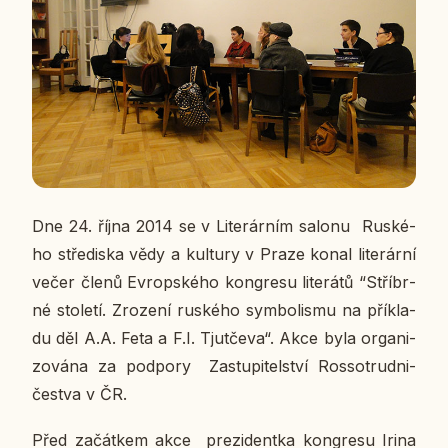
Dne 24. října 2014 se v Li­te­rár­ním salonu Rus­ké­
ho stře­dis­ka vědy a kul­tu­ry v Praze konal li­te­rár­ní
večer členů Ev­rop­ské­ho kon­gre­su li­te­rá­tů “Stří­br­
né sto­le­tí. Zro­ze­ní rus­ké­ho sym­bo­lis­mu na pří­kla­
du děl A.A. Feta a F.I. Tju­tče­va“.
Akce byla or­ga­ni­
zo­vá­na za pod­po­ry
Za­stu­pi­tel­ství Ros­so­trud­ni­
čestva v ČR.
Před za­čát­kem akce pre­zi­dent­ka kon­gre­su Irina