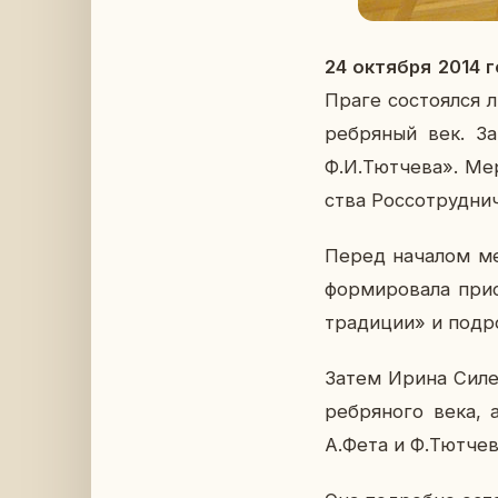
24 ок­тяб­ря 2014 
Праге со­сто­ял­ся л
реб­ря­ный век. За
Ф.И.Тют­че­ва». Ме­
ства Рос­со­труд­ни
Перед на­ча­лом ме­
фор­ми­ро­ва­ла при
тра­ди­ции» и по­дро
Затем Ирина Си­лец
реб­ря­но­го века, 
А.Фета и Ф.Тют­че­в