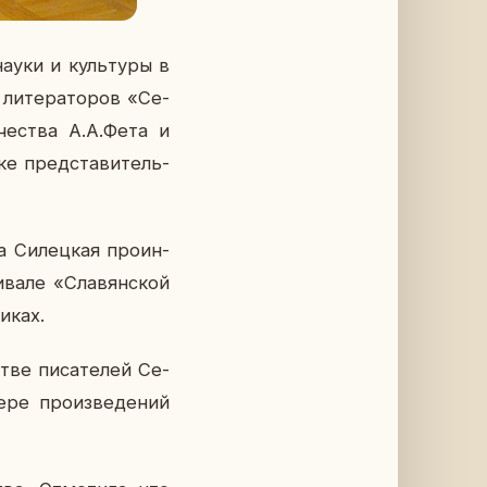
науки и куль­ту­ры в
 ли­те­ра­то­ров «Се­
­че­ства А.А.Фета и
ке пред­ста­ви­тель­
а Си­лец­кая про­ин­
­ва­ле «Сла­вян­ской
и­ках.
ве пи­са­те­лей Се­
­ре про­из­ве­де­ний