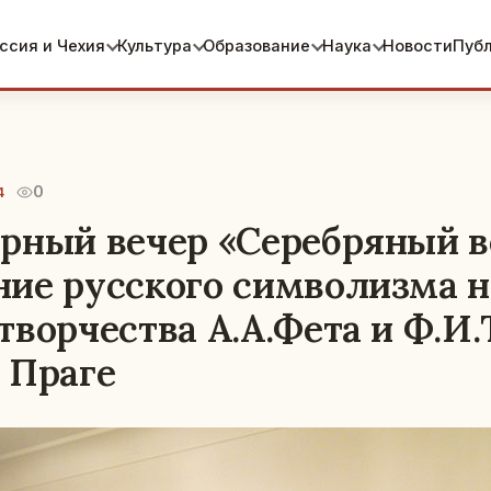
ссия и Чехия
Культура
Образование
Наука
Новости
Пуб
0
4
рный вечер «Серебряный в
ие русского символизма н
творчества А.А.Фета и Ф.И
 Праге