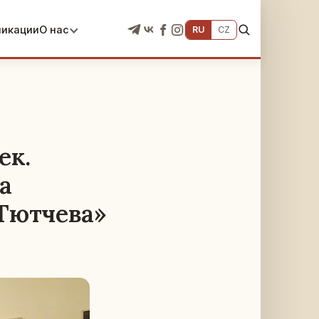
ликации
О нас
RU
CZ
ек.
а
.Тютчева»