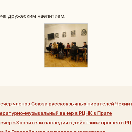
­ча дру­же­ским чае­пи­ти­ем.
вечер членов Союза русскоязычных писателей Чехии 
ературно-музыкальный вечер в РЦНК в Праге
вечер «Хранители наследия в действии» прошел в РЦ