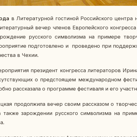
года
в Ли­те­ра­тур­ной го­сти­ной Рос­сий­ско­го центра 
и­те­ра­тур­ный вечер членов Ев­ро­пей­ско­го кон­грес­са
­рож­де­ние рус­ско­го
сим­во­лиз­ма на при­ме­ре твор
ро­при­я­тие под­го­тов­ле­но и про­ве­де­но при под­держ­
­че­ства в Чехии.
ро­при­я­тия пре­зи­дент кон­грес­са ли­те­ра­то­ров Ирин
­сут­ству­ю­щих о пред­сто­я­щем меж­ду­на­род­ном фе­сти
б­но рас­ска­за­ла о про­грам­ме фе­сти­ва­ля и его участ­н
­кая про­дол­жи­ла вечер своим рас­ска­зом о твор­че­ст
а также за­рож­де­нии рус­ско­го сим­во­лиз­ма на при­ме
а.