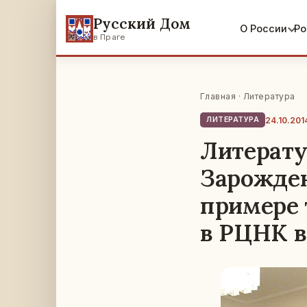
Русский Дом
О России
Ро
в Праге
Главная
·
Литература
24.10.201
ЛИТЕРАТУРА
Литерату
Зарожден
примере 
в РЦНК в