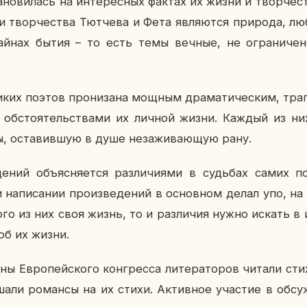
­но­ви­лась на ин­те­рес­ных фактах их жизни и твор­че­ст
 твор­че­ства Тют­че­ва и Фета яв­ля­ют­ся при­ро­да, лю
тайнах бытия – то есть темы вечные, не огра­ни­че
ких поэтов про­ни­за­на мощным дра­ма­ти­че­ским, тра­г
с об­сто­я­тель­ства­ми их личной жизни. Каждый из н
ы, оста­вив­шую в душе неза­жи­ва­ю­щую рану.
­де­ний объ­яс­ня­ет­ся раз­ли­чи­я­ми в судь­бах сами
на­пи­са­нии про­из­ве­де­ний в ос­нов­ном делал упо, н
о­го из них своя жизнь, то и раз­ли­чия нужно искать в и
 об их жизни.
 Ев­ро­пей­ско­го кон­грес­са ли­те­ра­то­ров читали с
ша­ли ро­ман­сы на их стихи. Ак­тив­ное уча­стие в об­суж