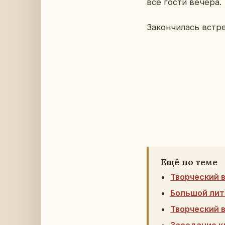
все гости вечера.
За­кон­чи­лась встре
Ещё по теме
Творческий 
Большой лит
Творческий 