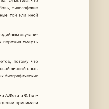
ва. От­ме­ти­ла, что
бовь, фи­ло­соф­ские
н­ные той или иной
е­дий­ным зву­ча­ни­
их пе­ре­жил смерть
х поэтов, потому что
а свой личный опыт.
х био­гра­фи­че­ских
тихи А.Фета и Ф.Тют­
­де­нии при­ни­ма­ли