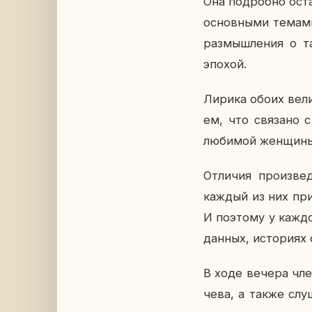
Она по­дроб­но оста
ос­нов­ны­ми темами
раз­мыш­ле­ния о 
эпохой.
Лирика обоих ве­ли­
ем, что свя­за­но 
лю­би­мой жен­щи­н
От­ли­чия про­из­ве
каждый из них при 
И по­это­му у каж­д
данных, ис­то­ри­ях
В ходе вечера члены
че­ва, а также слу­