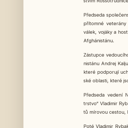
stvím Ros­so­trud­ni­če
Před­se­da spo­le­čen­
pří­tom­né ve­te­rá­ny
válek, vojáky a hosty
Af­ghá­nistá­nu.
Zá­stup­ce ve­dou­cí­
nistá­nu Andrej Kalj­u
které pod­po­ru­jí uch
ské ob­las­ti, které jsou
Před­se­da vedení Nar
trstvo“ Vla­di­mir Ry­
tů mí­ro­vou cestou, b
Poté Vla­di­mir Ry­ba