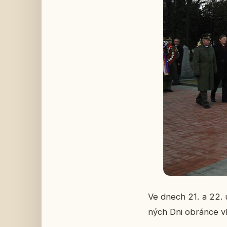
Ve dnech 21. a 22. úno
ných Dni obrán­ce vla