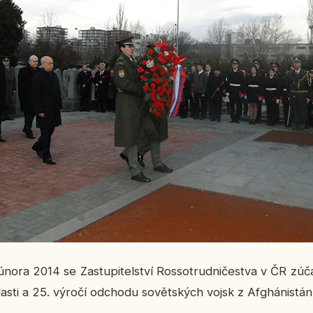
ra 2014 se Za­stu­pi­tel­ství Ros­so­trud­ni­čestva v ČR zú­čas
sti a 25. výročí od­cho­du so­vět­ských vojsk z Af­ghá­nistá­n