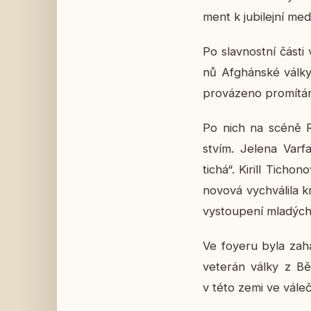
ment k ju­bi­lej­ní me­
Po slav­nost­ní část
nů Af­ghán­ské válk
pro­vá­ze­no pro­mí­tá­n
Po nich na scéně RSVK
stvím. Jelena Var­fa
tichá“. Kirill Ti­cho­
no­vo­vá vy­chvá­li­la
vy­stou­pe­ní mla­dýc
Ve foyeru byla za­há­j
ve­te­rán války z Bě
v této zemi ve vá­le