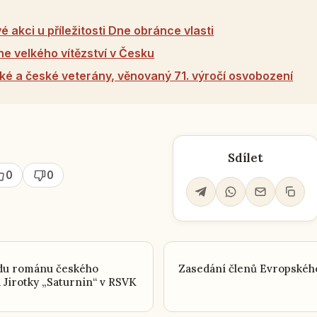
 akci u příležitosti Dne obránce vlasti
e velkého vítězství v Česku
ké a české veterány, věnovaný 71. výročí osvobození
Sdílet
0
0
du románu českého
Zasedání členů Evropského
 Jirotky „Saturnin“ v RSVK