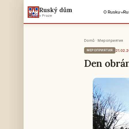
Ruský dům
O Rusku
Ru
v Praze
Domů
·
Мероприятия
21.02.2
МЕРОПРИЯТИЯ
Den obrán