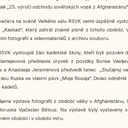
dai­li „25. výročí od­cho­du so­vět­ských vojsk z Af­ghá­nistá­nu“
i večera na scéně Vel­ké­ho sálu RSVK velmi úspěš­ně vy­stou
y „Kaskad“, který zahrál známé písně z tohoto období. Vy
ím fo­to­gra­fií a vi­deo­ma­te­ri­á­lů z ar­chi­vu sou­bo­ru.
 vy­stou­pi­li žáci ka­det­ské školy, kteří byli po­zvá­ni d
­la­me­je­vo­vá před­nes­la úryvek z po­víd­ky Borise Vasilje
nov a Ana­stasi­ja Jerjo­mi­no­vá před­ved­li tanec „Slu­čaj­nyj v
 krásu Ruska ve vlast­ní písni „Moja Ros­si­ja“. Diváci od­mě­ni­l
h kadetů.
e­na vý­sta­va fo­to­gra­fií z období války v Af­ghá­nistá­nu, k
­lo­rus­ka Vja­česlav Bělous. Na vý­sta­vě byly vy­sta­ve­ny 
č­ném období i v období míru.