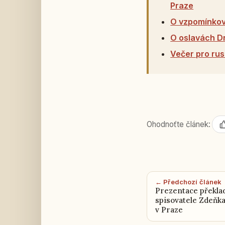
Praze
O vzpomínkové
O oslavách Dn
Večer pro rus
Ohodnoťte článek:
← Předchozí článek
Prezentace překla
spisovatele Zdeňka
v Praze