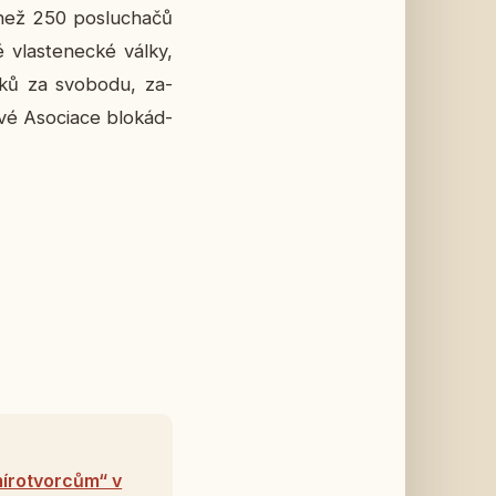
než 250 po­slu­cha­čů
é vlas­te­nec­ké války,
ní­ků za svo­bo­du, za­
vé Aso­ci­a­ce blo­kád­
mírotvorcům“ v