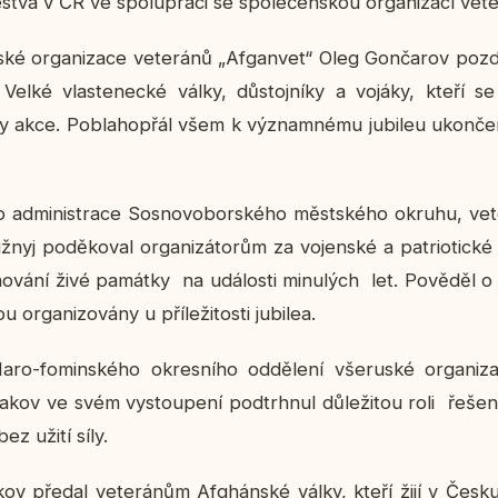
stva v ČR ve spo­lu­prá­ci se spo­le­čen­skou or­ga­ni­za­cí ve­te­
ské or­ga­ni­za­ce ve­te­rá­nů „Af­ga­n­vet“ Oleg Gon­ča­rov poz
 Velké vlas­te­nec­ké války, dů­stoj­ní­ky a vojáky, kteří se zú
 akce. Po­bla­ho­přál všem k vý­znam­né­mu ju­bi­leu ukon­če­
ho ad­mi­nis­tra­ce Sos­no­vo­bor­ské­ho měst­ské­ho okruhu, ve
ž­nyj po­dě­ko­val or­ga­ni­zá­to­rům za vo­jen­ské a pa­tri­o­ti
o­vá­ní živé pa­mát­ky na udá­los­ti mi­nu­lých let. Po­vě­děl 
 or­ga­ni­zo­vá­ny u pří­le­ži­tos­ti ju­bi­lea.
o-fo­min­ské­ho okres­ní­ho od­dě­le­ní vše­rus­ké or­ga­ni­z
ba­kov ve svém vy­stou­pe­ní pod­trh­nul dů­le­ži­tou roli řešení p
ez užití síly.
­kov předal ve­te­rá­nům Af­ghán­ské války, kteří žijí v Čes