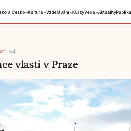
sko a Česko
Kultura
Vzdělávání
Kurzy
Věda
Aktuality
Publik
1
014
ce vlasti v Praze