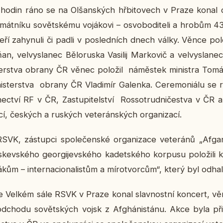
odin ráno se na Ol­šan­ských hřbi­to­vech v Praze konal ce­re
t­ní­ku so­vět­ské­mu vo­já­ko­vi – osvo­bo­di­te­li a hrobům 4
 za­hy­nu­li či padli v po­sled­ních dnech války. Věnce po­lo­ži
n, vel­vy­sla­nec Bě­lo­rus­ka Vasi­lij Mar­ko­vič a vel­vy­sla­
er­stva obrany ČR věnec po­lo­žil ná­měs­tek mi­nis­t­ra Tomá
­ter­stva obrany ČR Vla­di­mír Ga­len­ka. Ce­re­mo­ni­á­lu se r
a­nec­tví RF v ČR, Za­stu­pi­tel­ství Ros­so­trud­ni­čestva v ČR
a­cí, čes­kých a rus­kých ve­te­rán­ských or­ga­ni­za­cí.
SVK, zá­stup­ci spo­le­čen­ské or­ga­ni­za­ce ve­te­rá­nů „Af­ga
­kev­ské­ho ge­or­gi­jev­ské­ho ka­det­ské­ho kor­pu­su po­lo­ži­li 
ům – in­ter­na­ci­o­na­lis­tům a mí­ro­tvor­cům“, který byl od­h
Velkém sále RSVK v Praze konal slav­nost­ní kon­cert, vě­
d­cho­du so­vět­ských vojsk z Af­ghá­nistá­nu. Akce byla při­pr