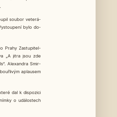
.
­pil soubor ve­te­rá­
­stou­pe­ní bylo do­
o Prahy Za­stu­pi­tel­
­va „A jitra jsou zde
als“. Ale­xan­dra Smir­
i bouř­li­vým aplau­sem
teré dal k dis­po­zi­ci
snímky o udá­los­tech