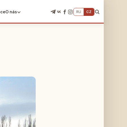
ace
O nás
RU
CZ