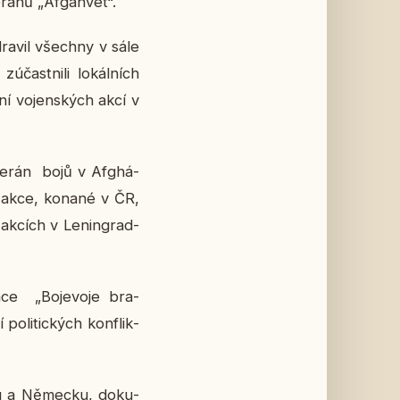
rá­nů „Af­ga­n­vet“.
dra­vil všech­ny v sále
­čast­ni­li lo­kál­ních
ní vo­jen­ských akcí v
­te­rán bojů v Af­ghá­
c­ké akce, konané v ČR,
o akcích v Le­nin­grad­
a­ce „Bo­je­vo­je bra­
o­li­tic­kých kon­flik­
ku a Ně­mec­ku, do­ku­