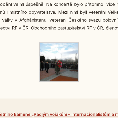
ro­bě­hl velmi úspěš­ně. Na kon­cer­tě bylo pří­tomno více 
nů i míst­ní­ho oby­va­tel­stva. Mezi nimi byli ve­te­rá­ni Velk
 z války v Af­ghá­nistá­nu, ve­te­rá­ni Čes­ké­ho svazu bo­jov­
­nec­tví RF v ČR, Ob­chod­ní­ho za­stu­pi­tel­ství RF v ČR, čle­no­
ětního kamene „Padlým vojákům – internacionalistům a 