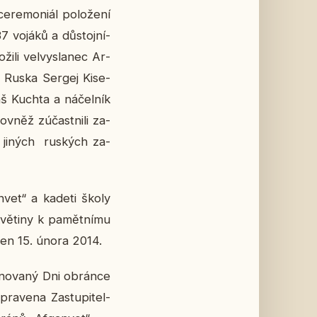
­mo­ni­ál po­lo­že­ní
37 vojáků a dů­stoj­ní­
­li vel­vy­sla­nec Ar­
nec Ruska Sergej Ki­se­
š Kuchta a ná­čel­ník
ovněž zú­čast­ni­li za­
 a jiných rus­kých za­
­n­vet“ a kadeti školy
kvě­ti­ny k pa­mět­ní­mu
a­len 15. února 2014.
no­va­ný Dni obrán­ce
a­ve­na Za­stu­pi­tel­