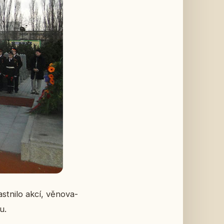
t­ni­lo akcí, vě­no­va­
u.