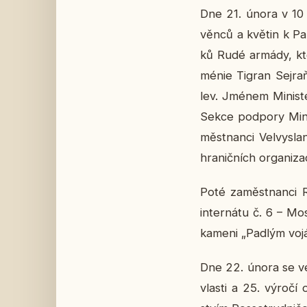
Dne 21. února v 10 h
věnců a květin k Pa­má
ků Rudé armády, kteří
mé­nie Tigran Sej­raňa
lev. Jménem Mi­nis­t
Sekce pod­po­ry Mi­nis
měst­nan­ci Vel­vy­sl
hra­nič­ních or­ga­ni­z
Poté za­měst­nan­ci R
in­ter­ná­tu č. 6 – Mos
kameni „Padlým vo­já­k
Dne 22. února se ve 
vlasti a 25. výročí o