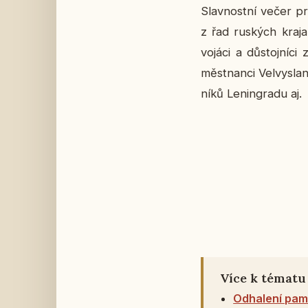
Slav­nost­ní večer p
z řad rus­kých kra­ja­
vojáci a dů­stoj­ní­ci
měst­nan­ci Vel­vy­sla
ní­ků Le­nin­gra­du aj.
Více k tématu
Odhalení pam