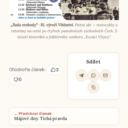
„Jízda svo­bo­dy” · 81. výročí Ví­těz­ství.
Pietní akt — mo­to­cy­kly a
ve­te­rá­ny na cestě po čtyřech pa­mát­ní­cích vý­chod­ních Čech. S
účastí his­to­ri­ků a folk­lór­ní­ho sou­bo­ru „Kozáci Vltavy”.
Sdílet
Ohodnoťte článek:
3
0
← Předchozí článek
Májové dny. Tichá pravda