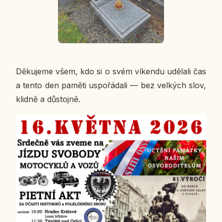
Dě­ku­je­me všem, kdo si o svém ví­ken­du udě­la­li čas
a tento den paměti uspo­řá­da­li — bez vel­kých slov,
klidně a dů­stoj­ně.