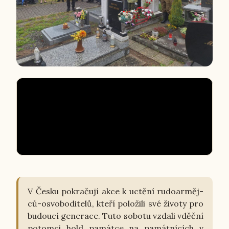
V Česku po­kra­ču­jí akce k uctění ru­do­ar­měj­
ců-osvo­bo­di­te­lů, kteří po­lo­ži­li své životy pro
bu­dou­cí ge­ne­ra­ce. Tuto sobotu vzdali vděční
po­tom­ci hold pa­mát­ce na pa­mát­ní­cích v