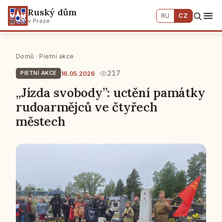
Ruský dům
RU
CZ
v Praze
Domů
·
Pietní akce
217
16.05.2026
PIETNÍ AKCE
„Jízda svobody”: uctění památky
rudoarmějců ve čtyřech
městech