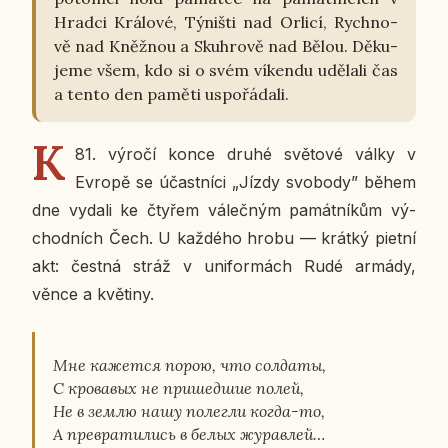
Hradci Krá­lo­vé, Týniš­ti nad Orlicí, Rych­no­
vě nad Kněž­nou a Skuhro­vě nad Bělou. Dě­ku­
je­me všem, kdo si o svém ví­ken­du udě­la­li čas
a tento den paměti uspo­řá­da­li.
K
81. výročí konce druhé svě­to­vé války v
Evropě se účast­ní­ci „Jízdy svo­bo­dy” během
dne vydali ke čtyřem vá­leč­ným pa­mát­ní­kům vý­
chod­ních Čech. U kaž­dé­ho hrobu — krátký pietní
akt: čestná stráž v uni­for­mách Rudé armády,
věnce a kvě­ti­ny.
Мне кажется порою, что солдаты,
С кровавых не пришедшие полей,
Не в землю нашу полегли когда-то,
А превратились в белых журавлей…