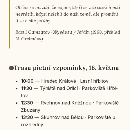
Občas se mi zdá, že vojáci, kteří se z kr­va­vých polí
ne­vrá­ti­li, kdysi ne­leh­li do naší země, ale pro­mě­ni­
li se v bílé jeřáby.
Rasul Gam­za­tov · Жура́вли / Jeřábi (1968, pře­klad
N. Greb­ně­va)
Trasa pietní vzpo­mín­ky, 16. května
10:00
— Hradec Krá­lo­vé · Lesní hřbi­tov
11:30
— Týniš­tě nad Orlicí · Par­ko­viš­tě Hřbi­
tov
12:30
— Rych­nov nad Kněž­nou · Par­ko­viš­tě
Zbuza­ny
13:30
— Skuhrov nad Bělou · Par­ko­viš­tě u
roz­hled­ny