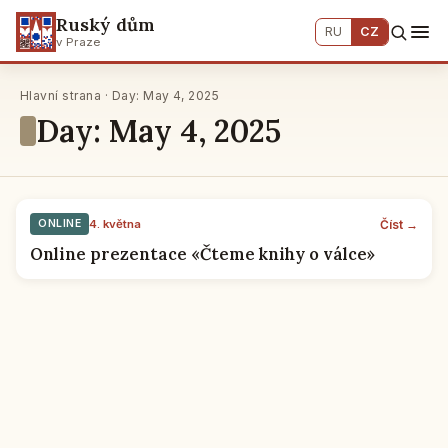
Ruský dům
RU
CZ
v Praze
Hlavní strana · Day: May 4, 2025
Day: May 4, 2025
Číst →
ONLINE
4. května
Online prezentace «Čteme knihy o válce»