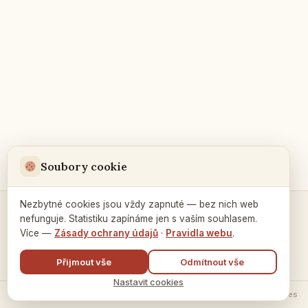
Soubory cookie
Nezbytné cookies jsou vždy zapnuté — bez nich web
nefunguje. Statistiku zapínáme jen s vaším souhlasem.
Kontakty a spojení →
Více —
Zásady ochrany údajů
·
Pravidla webu
.
Přijmout vše
Odmítnout vše
Nastavit cookies
© 2026 Ruský dům v Praze ·
Zásady zpracování údajů
·
Nastavení cookies