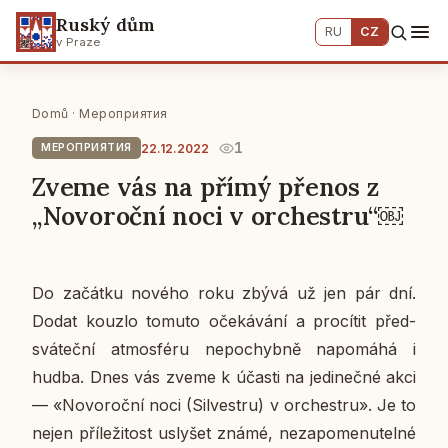
Ruský dům
RU
CZ
v Praze
Domů
·
Мероприятия
1
22.12.2022
МЕРОПРИЯТИЯ
Zveme vás na přímý přenos z
„Novoroční noci v orchestru“￼
Do za­čát­ku nového roku zbývá už jen pár dní.
Dodat kouzlo tomuto oče­ká­vá­ní a pro­cí­tit před­
svá­teč­ní at­mo­sfé­ru ne­po­chyb­ně na­po­má­há i
hudba. Dnes vás zveme k účasti na je­di­neč­né akci
— «No­vo­roč­ní noci (Sil­vest­ru) v or­chest­ru». Je to
nejen pří­le­ži­tost usly­šet známé, ne­za­po­me­nu­tel­né