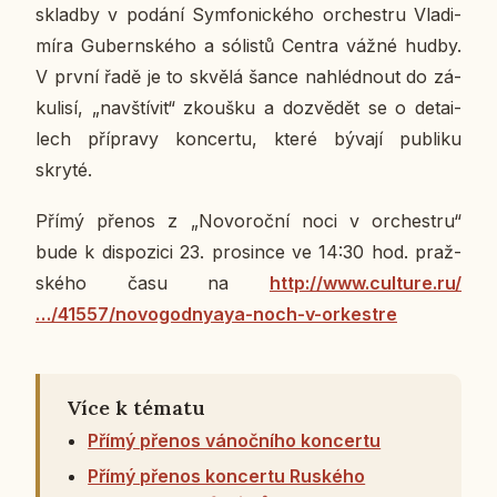
sklad­by v podání Sym­fo­nic­ké­ho or­chest­ru Vla­di­
mí­ra Gu­bern­ské­ho a só­lis­tů Centra vážné hudby.
V první řadě je to skvělá šance na­hléd­nout do zá­
ku­li­sí, „na­vští­vit“ zkouš­ku a do­zvě­dět se o de­tai­
lech pří­pra­vy kon­cer­tu, které bývají pu­b­li­ku
skryté.
Přímý přenos z „No­vo­roč­ní noci v or­chest­ru“
bude k dis­po­zi­ci 23. pro­sin­ce ve 14:30 hod. praž­
ské­ho času na
http://www.cul­tu­re.ru/
…/41557/no­vo­god­nya­ya-noch-v-or­kestre
Více k tématu
Přímý přenos vánočního koncertu
Přímý přenos koncertu Ruského