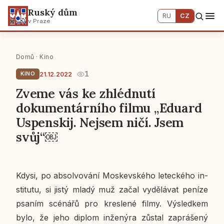
Ruský dům
RU
CZ
v Praze
Domů
·
Kino
1
21.12.2022
KINO
Zveme vás ke zhlédnutí
dokumentárního filmu „Eduard
Uspenskij. Nejsem ničí. Jsem
svůj“￼
Kdysi, po ab­sol­vo­vá­ní Mos­kev­ské­ho le­tec­ké­ho in­
sti­tu­tu, si jistý mladý muž začal vy­dě­lá­vat peníze
psaním scé­ná­řů pro kres­le­né filmy. Vý­sled­kem
bylo, že jeho diplom in­že­ný­ra zůstal za­prá­še­ný