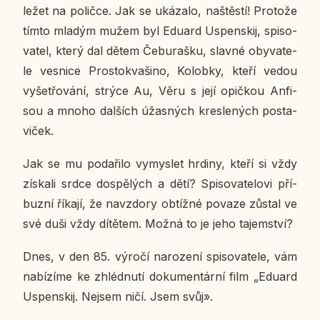
ležet na po­lič­ce. Jak se uká­za­lo, na­štěs­tí! Pro­to­že
tímto mladým mužem byl Eduard Uspen­skij, spi­so­
va­tel, který dal dětem Če­bu­raš­ku, slavné oby­va­te­
le ves­ni­ce Pro­s­tokva­ši­no, Ko­lob­ky, kteří vedou
vy­šet­řo­vá­ní, strýce Au, Věru s její opič­kou An­fi­
sou a mnoho dal­ších úžas­ných kres­le­ných po­sta­
vi­ček.
Jak se mu po­da­ři­lo vy­mys­let hrdiny, kteří si vždy
zís­ka­li srdce do­spě­lých a dětí? Spi­so­va­te­lo­vi pří­
buz­ní říkají, že na­vzdo­ry ob­tíž­né povaze zůstal ve
své duši vždy dí­tě­tem. Možná to je jeho ta­jem­ství?
Dnes, v den 85. výročí na­ro­ze­ní spi­so­va­te­le, vám
na­bí­zí­me ke zhléd­nu­tí do­ku­men­tár­ní film „Eduard
Uspen­skij. Nejsem ničí. Jsem svůj».