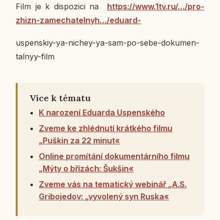
Film je k dis­po­zi­ci na
https://www.1tv.ru/…/pro-
zhizn-za­me­cha­tel­nyh…/eduard-
uspen­skiy-ya-nichey-ya-sam-po-sebe-do­ku­men­
tal­nyy-film
Více k tématu
K narození Eduarda Uspenského
Zveme ke zhlédnutí krátkého filmu
„Puškin za 22 minut«
Online promítání dokumentárního filmu
„Mýty o břízách: Šukšin«
Zveme vás na tematický webinář „A.S.
Gribojedov: „vyvolený syn Ruska«