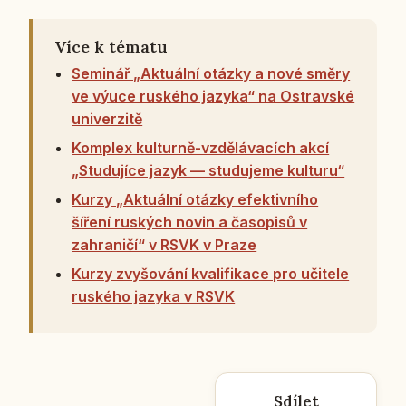
Více k tématu
Seminář „Aktuální otázky a nové směry
ve výuce ruského jazyka“ na Ostravské
univerzitě
Komplex kulturně-vzdělávacích akcí
„Studujíce jazyk — studujeme kulturu“
Kurzy „Aktuální otázky efektivního
šíření ruských novin a časopisů v
zahraničí“ v RSVK v Praze
Kurzy zvyšování kvalifikace pro učitele
ruského jazyka v RSVK
Sdílet