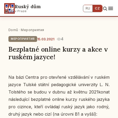
Ruský dům
RU
CZ
v Praze
Domů
·
Мероприятия
4
15.03.2021
МЕРОПРИЯТИЯ
Bezplatné online kurzy a akce v
ruském jazyce!
Na bázi Centra pro ote­vře­né vzdě­lá­vá­ní v ruském
jazyce Tulské státní pe­da­go­gic­ké uni­ver­zi­ty L. N.
Tolsté­ho se budou v dubnu až květnu 2021konat
ná­sle­du­jí­cí bez­plat­né online kurzy rus­ké­ho jazyka
pro ci­zin­ce, kteří ovlá­da­jí ruský jazyk jako rodný,
druhý jazyk nebo cizí (na úrovni B1 a vyšší):