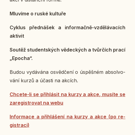
Mlu­ví­me o ruské kul­tu­ře
Cyklus před­ná­šek a in­for­mač­ně-vzdě­lá­va­cích
ak­ti­vit
Soutěž stu­dent­ských vě­dec­kých a tvůr­čích prací
„Epocha“.
Budou vy­dá­vá­na osvěd­če­ní o úspěš­ném ab­sol­vo­
vá­ní kurzů a účasti na akcích.
Chcete-li se při­hlá­sit na kurzy a akce, musíte se
za­re­gis­tro­vat na webu
In­for­ma­ce a při­hlá­še­ní na kurzy a akce (po re­
gis­tra­ci)