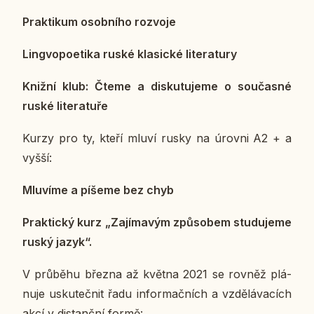
Prak­ti­kum osob­ní­ho roz­vo­je
Lin­g­vo­po­e­ti­ka ruské kla­sic­ké li­te­ra­tu­ry
Knižní klub: Čteme a dis­ku­tu­je­me o sou­čas­né
ruské li­te­ra­tu­ře
Kurzy pro ty, kteří mluví rusky na úrovni A2 + a
vyšší:
Mlu­ví­me a píšeme bez chyb
Prak­tic­ký kurz „Za­jí­ma­vým způ­so­bem stu­du­je­me
ruský jazyk“.
V prů­bě­hu března až května 2021 se rovněž plá­
nu­je usku­teč­nit řadu in­for­mač­ních a vzdě­lá­va­cích
akcí v distanč­ní formě: