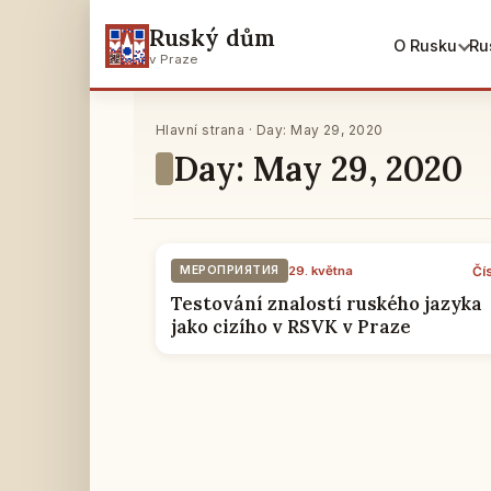
Ruský dům
O Rusku
Ru
v Praze
Hlavní strana · Day: May 29, 2020
Day: May 29, 2020
Čí
МЕРОПРИЯТИЯ
29. května
Testování znalostí ruského jazyka
jako cizího v RSVK v Praze