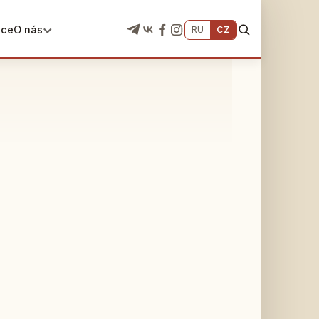
ace
O nás
RU
CZ