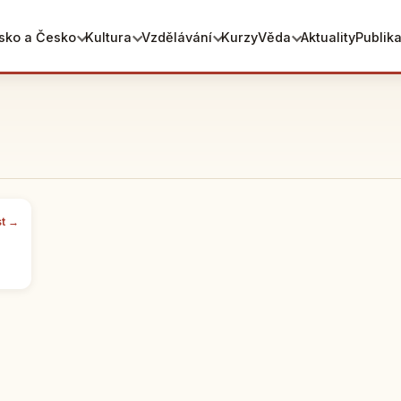
sko a Česko
Kultura
Vzdělávání
Kurzy
Věda
Aktuality
Publik
st →