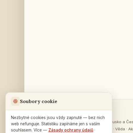
Soubory cookie
Sekce
Ruský dům
v Praze
Nezbytné cookies jsou vždy zapnuté — bez nich
O Rusku
·
Rusko a Če
web nefunguje. Statistiku zapínáme jen s vaším
Na Zátorce 16
Vzdělávání
·
Věda
·
Ak
souhlasem. Více —
Zásady ochrany údajů
·