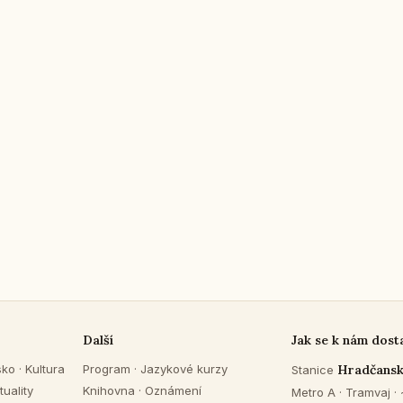
Další
Jak se k nám dost
sko
·
Kultura
Program
·
Jazykové kurzy
Hradčans
Stanice
tuality
Knihovna
·
Oznámení
Metro A · Tramvaj ·