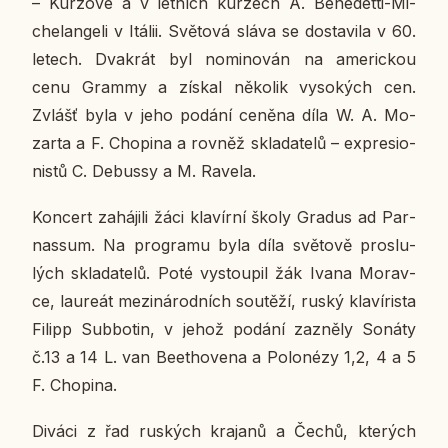
– Kur­zo­vé a v let­ních kur­zech A. Be­ne­det­ti-Mi­
che­lan­ge­li v Itálii. Svě­to­vá sláva se do­sta­vi­la v 60.
letech. Dva­krát byl no­mi­no­ván na ame­ric­kou
cenu Grammy a získal ně­ko­lik vy­so­kých cen.
Zvlášť byla v jeho podání ceněna díla W. A. Mo­
zar­ta a F. Cho­pi­na a rovněž skla­da­te­lů – ex­pre­si­o­
nis­tů C. De­bussy a M. Ravela.
Kon­cert za­há­ji­li žáci kla­vír­ní školy Gradus ad Par­
na­ssum. Na pro­gra­mu byla díla svě­to­vě pro­slu­
lých skla­da­te­lů. Poté vy­stou­pil žák Ivana Mo­rav­
ce, lau­re­át me­zi­ná­rod­ních sou­tě­ží, ruský kla­ví­ris­ta
Filipp Sub­bo­tin, v jehož podání za­zně­ly Sonáty
č.13 a 14 L. van Beetho­ve­na a Po­loné­zy 1,2, 4 a 5
F. Cho­pi­na.
Diváci z řad rus­kých kra­ja­nů a Čechů, kte­rých