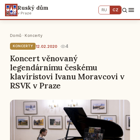
Ruský dům
RU
CZ
v Praze
Domů
·
Koncerty
4
12.02.2020
KONCERTY
Koncert věnovaný
legendárnímu českému
klavíristovi Ivanu Moravcovi v
RSVK v Praze