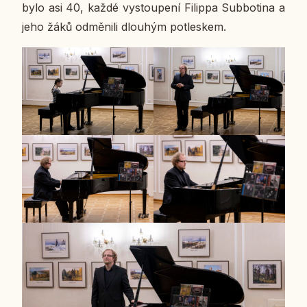
bylo asi 40, každé vy­stou­pe­ní Fi­lip­pa Sub­bo­ti­na a
jeho žáků od­mě­ni­li dlou­hým po­tles­kem.