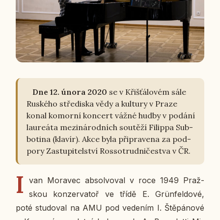
Dne 12. února 2020
se v Křiš­ťá­lo­vém sále
Rus­ké­ho stře­dis­ka vědy a kul­tu­ry v Praze
konal ko­mor­ní kon­cert vážné hudby v podání
lau­re­á­ta me­zi­ná­rod­ních sou­tě­ží Fi­lip­pa Sub­
bo­ti­na (klavír). Akce byla při­pra­ve­na za pod­
po­ry Za­stu­pi­tel­ství Ros­so­trud­ni­čestva v ČR.
I
van Mo­ra­vec ab­sol­vo­val v roce 1949 Praž­
skou kon­zer­va­toř ve třídě E. Grün­fel­do­vé,
poté stu­do­val na AMU pod ve­de­ním I. Ště­pá­no­vé