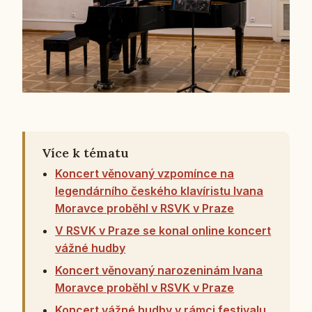
Více k tématu
Koncert věnovaný vzpomínce na
legendárního českého klavíristu Ivana
Moravce proběhl v RSVK v Praze
V RSVK v Praze se konal online koncert
vážné hudby
Koncert věnovaný narozeninám Ivana
Moravce proběhl v RSVK v Praze
Koncert vážné hudby v rámci festivalu