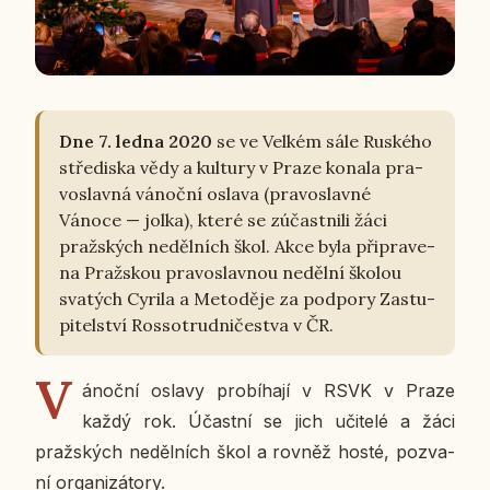
Dne 7. ledna 2020
se ve Velkém sále Rus­ké­ho
stře­dis­ka vědy a kul­tu­ry v Praze konala pra­
voslav­ná vá­noč­ní oslava (pra­voslav­né
Vánoce — jolka), které se zú­čast­ni­li žáci
praž­ských ne­děl­ních škol. Akce byla při­pra­ve­
na Praž­skou pra­voslav­nou ne­děl­ní školou
sva­tých Cyrila a Me­to­dě­je za pod­po­ry Za­stu­
pi­tel­ství Ros­so­trud­ni­čestva v ČR.
V
á­noč­ní oslavy pro­bí­ha­jí v RSVK v Praze
každý rok. Účast­ní se jich uči­te­lé a žáci
praž­ských ne­děl­ních škol a rovněž hosté, po­zva­
ní or­ga­ni­zá­to­ry.