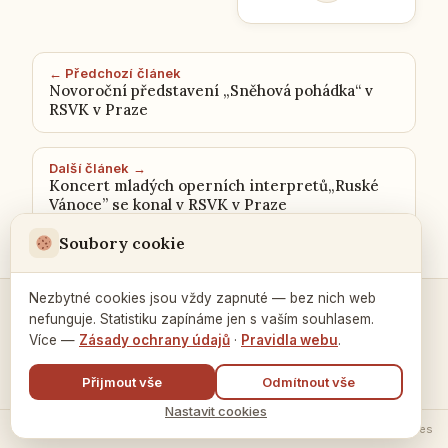
← Předchozí článek
Novoroční představení „Sněhová pohádka“ v
RSVK v Praze
Další článek →
Koncert mladých operních interpretů„Ruské
Vánoce” se konal v RSVK v Praze
Soubory cookie
Nezbytné cookies jsou vždy zapnuté — bez nich web
nefunguje. Statistiku zapínáme jen s vaším souhlasem.
Kontakty a spojení →
Více —
Zásady ochrany údajů
·
Pravidla webu
.
Přijmout vše
Odmítnout vše
Nastavit cookies
© 2026 Ruský dům v Praze ·
Zásady zpracování údajů
·
Nastavení cookies