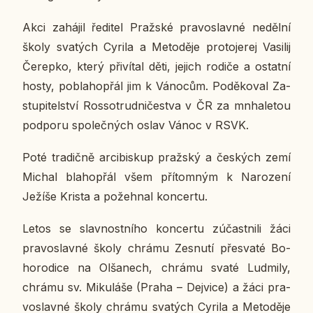
Akci za­há­jil ře­di­tel Praž­ské pra­voslav­né ne­děl­ní
školy sva­tých Cyrila a Me­to­dě­je pro­to­je­rej Vasi­lij
Če­rep­ko, který při­ví­tal děti, jejich rodiče a ostat­ní
hosty, po­bla­ho­přál jim k Vá­no­cům. Po­dě­ko­val Za­
stu­pi­tel­ství Ros­so­trud­ni­čestva v ČR za mnha­le­tou
pod­po­ru spo­leč­ných oslav Vánoc v RSVK.
Poté tra­dič­ně ar­ci­bis­kup praž­ský a čes­kých zemí
Michal bla­ho­přál všem pří­tom­ným k Na­ro­ze­ní
Ježíše Krista a po­žeh­nal kon­cer­tu.
Letos se slav­nost­ní­ho kon­cer­tu zú­čast­ni­li žáci
pra­voslav­né školy chrámu Ze­snu­tí pře­sva­té Bo­
ho­ro­di­ce na Ol­ša­nech, chrámu svaté Lud­mi­ly,
chrámu sv. Mi­ku­lá­še (Praha – Dej­vi­ce) a žáci pra­
voslav­né školy chrámu sva­tých Cyrila a Me­to­dě­je