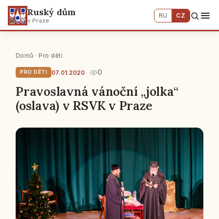
Ruský dům
RU
CZ
v Praze
Domů
·
Pro děti
0
07.01.2020
PRO DĚTI
Pravoslavná vánoční „jolka“
(oslava) v RSVK v Praze