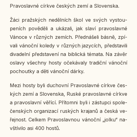
Pra­voslav­né církve čes­kých zemí a Slo­ven­ska.
Žáci praž­ských ne­děl­ních škol ve svých vy­stou­
pe­ních po­vě­dě­li a uká­za­li, jak slaví pra­voslav­né
Vánoce v růz­ných zemích. Před­ná­še­li básně, zpí­
va­li vá­noč­ní koledy v růz­ných ja­zy­cích, před­sta­vi­li
di­va­del­ní před­sta­ve­ní na bib­lic­ká témata. Na závěr
oslavy všech­ny hosty oče­ká­va­ly tra­dič­ní vá­noč­ní
po­chout­ky a děti vá­noč­ní dárky.
Mezi hosty byli du­chov­ní Pra­voslav­né církve čes­
kých zemí a Slo­ven­ska, Ruské pra­voslav­né církve
a pra­voslav­ní věřící. Pří­tomni byli i zá­stup­ci spo­le­
čen­ských or­ga­ni­za­cí rus­kých kra­ja­nů a česká ve­
řej­nost. Celkem Pra­voslav­nou vá­noč­ní „jolku“ na­
vští­vi­lo asi 400 hostů.