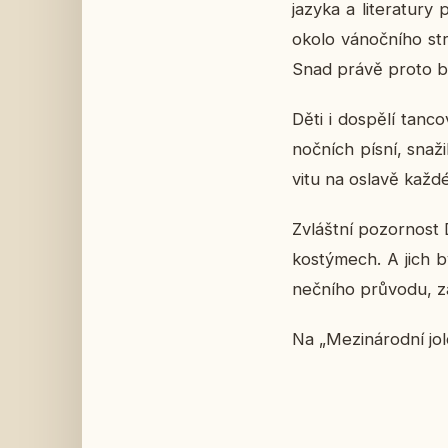
jazyka a li­te­ra­tu­r
okolo vá­noč­ní­ho st
Snad právě proto byl
Děti i do­spě­lí tan­
noč­ních písní, sna­ž
vi­tu na oslavě každé 
Zvlášt­ní po­zor­nost
kos­tý­mech. A jich b
neč­ní­ho prů­vo­du, 
Na „Me­zi­ná­rod­ní j