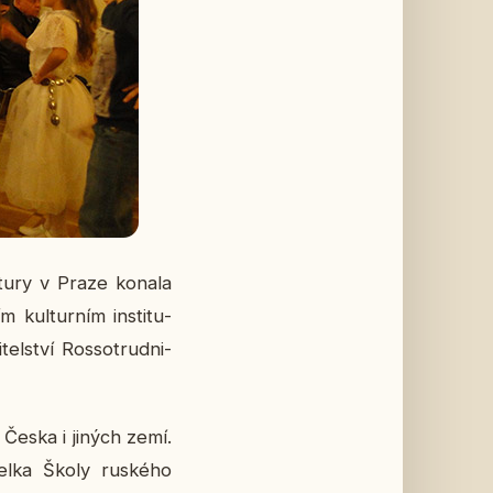
­tu­ry v Praze konala
 kul­tur­ním in­sti­tu­
el­ství Ros­so­trud­ni­
 Česka i jiných zemí.
­tel­ka Školy rus­ké­ho