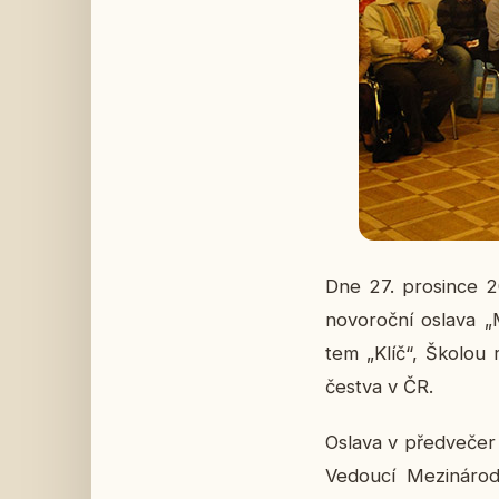
Dne 27. pro­sin­ce 2
no­vo­roč­ní oslava „M
tem „Klíč“, Školou rus
čestva v ČR.
Oslava v před­ve­čer
Ve­dou­cí Me­zi­ná­rod