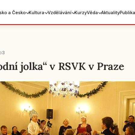
sko a Česko
Kultura
Vzdělávání
Kurzy
Věda
Aktuality
Publik
3
dní jolka“ v RSVK v Praze