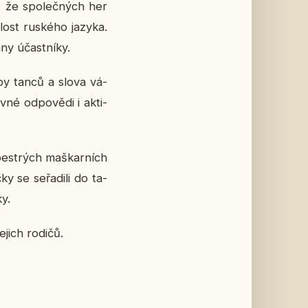
ak, že spo­leč­ných her
lost rus­ké­ho jazyka.
y účast­ní­ky.
hyby tanců a slova vá­
é od­po­vě­di i ak­ti­
es­t­rých maš­kar­ních
 se se­řa­di­li do ta­
ky.
ejich rodičů.