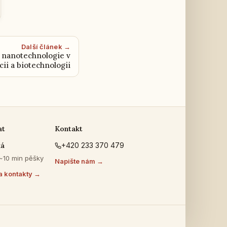
Další článek →
a nanotechnologie v
ii a biotechnologii
at
Kontakt
ká
+420 233 370 479
 ~10 min pěšky
Napište nám →
a kontakty →
s