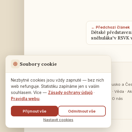
← Předchozí článek
Dětské představení
sněhuláka“v RSVK 
Soubory cookie
Sekce
Ruský dům
v Praze
Nezbytné cookies jsou vždy zapnuté — bez nich
O Rusku
·
Rusko a Če
web nefunguje. Statistiku zapínáme jen s vaším
Na Zátorce 16
Vzdělávání
·
Věda
·
Ak
souhlasem. Více —
Zásady ochrany údajů
·
160 00 Praha 6
Publikace
·
O nás
Pravidla webu
.
Přijmout vše
Odmítnout vše
Nastavit cookies