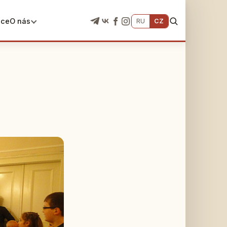
ace
O nás
RU
CZ