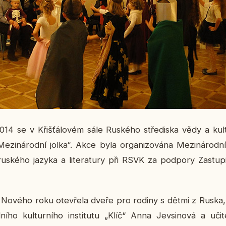
014 se v Křiš­ťá­lo­vém sále Rus­ké­ho stře­dis­ka vědy a kul
e­zi­ná­rod­ní jolka“. Akce byla or­ga­ni­zo­vá­na Me­zi­ná­rod­ním
­ké­ho jazyka a li­te­ra­tu­ry při RSVK za pod­po­ry Za­stu­pi­t
 Nového roku ote­vře­la dveře pro rodiny s dětmi z Ruska,
­ní­ho kul­tur­ní­ho in­sti­tu­tu „Klíč“ Anna Jev­si­no­vá a uči