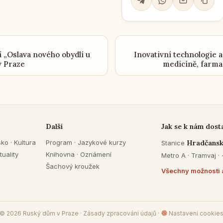
 „Oslava nového obydlí u
Inovativní technologie 
v Praze
medicíně, farmac
Další
Jak se k nám dost
sko
·
Kultura
Program
·
Jazykové kurzy
Hradčans
Stanice
tuality
Knihovna
·
Oznámení
Metro A · Tramvaj ·
Šachový kroužek
Všechny možnosti 
© 2026 Ruský dům v Praze ·
Zásady zpracování údajů
·
Nastavení cookie