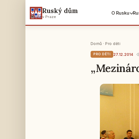
Ruský dům
O Rusku
Ru
v Praze
Domů
·
Pro děti
27.12.2014
PRO DĚTI
„Mezináro