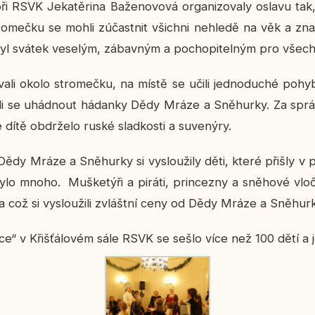
y při RSVK Je­ka­těri­na Ba­že­no­vo­vá or­ga­ni­zo­va­ly oslavu t
ro­meč­ku se mohli zú­čast­nit všich­ni ne­hle­dě na věk a zna­
 svátek ve­se­lým, zá­bav­ným a po­cho­pi­tel­ným pro všech­n
co­va­li okolo stro­meč­ku, na místě se učili jed­no­du­ché po
i­li se uhád­nout há­dan­ky Dědy Mráze a Sně­hur­ky. Za správ­n
dítě ob­dr­že­lo ruské slad­kos­ti a su­ve­ný­ry.
 Dědy Mráze a Sně­hur­ky si vy­slou­ži­ly děti, které přišly v p
ylo mnoho. Muš­ke­tý­ři a piráti, prin­cez­ny a sně­ho­vé vločky
za což si vy­slou­ži­li zvlášt­ní ceny od Dědy Mráze a Sně­hur­
olce“ v Křiš­ťá­lo­vém sále RSVK se sešlo více než 100 dětí a j