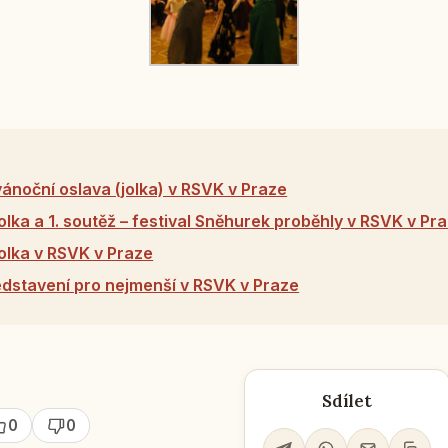
ánoční oslava (jolka) v RSVK v Praze
olka a 1. soutěž – festival Sněhurek proběhly v RSVK v Pr
olka v RSVK v Praze
dstavení pro nejmenší v RSVK v Praze
Sdílet
0
0