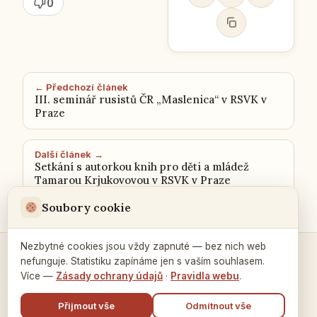
0
← Předchozí článek
III. seminář rusistů ČR „Maslenica“ v RSVK v
Praze
Další článek →
Setkání s autorkou knih pro děti a mládež
Tamarou Krjukovovou v RSVK v Praze
Soubory cookie
Nezbytné cookies jsou vždy zapnuté — bez nich web
nefunguje. Statistiku zapínáme jen s vaším souhlasem.
Kontakty a spojení →
Více —
Zásady ochrany údajů
·
Pravidla webu
.
Přijmout vše
Odmítnout vše