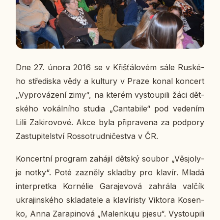
Dne 27. února 2016 se v Křiš­ťá­lo­vém sále Rus­ké­
ho stře­dis­ka vědy a kul­tu­ry v Praze konal kon­cert
„Vy­pro­vá­ze­ní zimy“, na kterém vy­stou­pi­li žáci dět­
ské­ho vo­kál­ní­ho studia „Can­ta­bi­le“ pod ve­de­ním
Lilii Za­ki­ro­vo­vé. Akce byla při­pra­ve­na za pod­po­ry
Za­stu­pi­tel­ství Ros­so­trud­ni­čestva v ČR.
Kon­cert­ní pro­gram za­há­jil dětský soubor „Věsjo­ly­
je notky“. Poté za­zně­ly sklad­by pro klavír. Mladá
in­ter­pret­ka Kor­nélie Ga­ra­je­vo­vá za­hrá­la valčík
ukra­jin­ské­ho skla­da­te­le a kla­ví­ris­ty Vik­to­ra Ko­sen­
ko, Anna Za­ra­pi­no­vá „Ma­len­ku­ju pjesu“. Vy­stou­pi­li