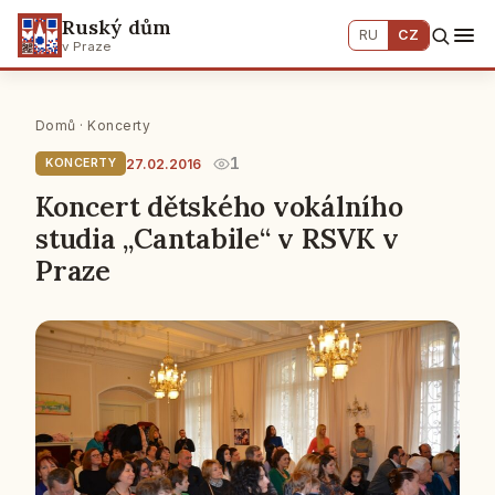
Ruský dům
RU
CZ
v Praze
Domů
·
Koncerty
1
27.02.2016
KONCERTY
Koncert dětského vokálního
studia „Cantabile“ v RSVK v
Praze