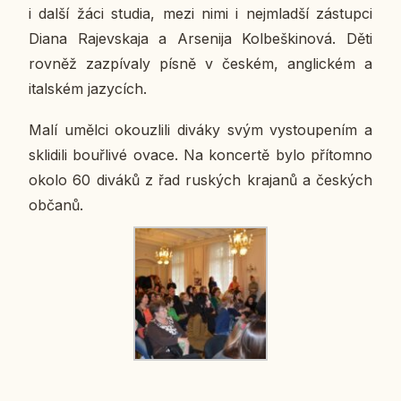
i další žáci studia, mezi nimi i nejmlad­ší zá­stup­ci
Diana Ra­jev­s­ka­ja a Ar­se­ni­ja Kol­beški­no­vá. Děti
rovněž za­zpí­va­ly písně v českém, an­g­lic­kém a
ital­ském ja­zy­cích.
Malí umělci okouz­li­li diváky svým vy­stou­pe­ním a
skli­di­li bouř­li­vé ovace. Na kon­cer­tě bylo pří­tomno
okolo 60 diváků z řad rus­kých kra­ja­nů a čes­kých
občanů.