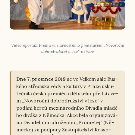
Vi­deo­re­por­táž: Pre­mi­é­ra slav­nost­ní­ho před­sta­ve­ní „No­vo­roč­ní
dob­ro­druž­ství v lese“ v Praze
Dne 7. pro­sin­ce 2019
se ve Velkém sále Rus­
ké­ho stře­dis­ka vědy a kul­tu­ry v Praze usku­
teč­ni­la česká pre­mi­é­ra dět­ské­ho před­sta­ve­
ní „No­vo­roč­ní dob­ro­druž­ství v lese“ v
podání herců me­zi­ná­rod­ní­ho Di­va­dla mla­dé­
ho diváka z Ně­mec­ka. Akce byla or­ga­ni­zo­vá­
na Di­va­del­ním sdru­že­ním „Pro­me­tej“ (Ně­
mec­ko) za pod­po­ry Za­stu­pi­tel­ství Ros­so­