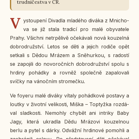
trud­ni­čestva v ČR.
V
y­stou­pe­ní Di­va­dla mla­dé­ho diváka z Mni­cho­
va se již stala tra­di­cí pro malé oby­va­te­le
Prahy. Všich­ni ne­tr­pě­li­vě oče­ká­va­li nová kou­zel­ná
dob­ro­druž­ství. Letos se děti a jejich rodiče opět
se­tka­li s Dědou Mrázem a Sně­hur­kou, s ra­dos­tí
se za­po­ji­li do no­vo­roč­ních dob­ro­druž­ství spolu s
hrdiny po­hád­ky a rovněž spo­leč­ně za­pa­lo­va­li
svíčky na vá­noč­ním stro­meč­ku.
Ve foyeru malé diváky vítaly po­hád­ko­vé po­sta­vy a
loutky v ži­vot­ní ve­li­kos­ti, Miška – Toptyžka roz­dá­
val slad­kos­ti. Ne­moh­ly chybět ani in­tri­ky Baby
Jagy, která ukradla Dědu Mrá­zo­vi kou­zel­nou
berlu a pytel s dárky. Od­váž­ní hr­di­no­vé po­moh­li a
za­chrá­ni­li oslavu. Po před­sta­ve­ní děti oče­ká­val