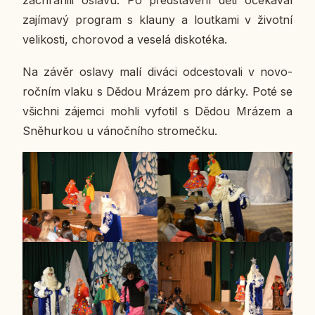
za­jí­ma­vý pro­gram s klauny a lout­ka­mi v ži­vot­ní
ve­li­kos­ti, cho­ro­vod a veselá dis­ko­té­ka.
Na závěr oslavy malí diváci od­ces­to­va­li v no­vo­
roč­ním vlaku s Dědou Mrázem pro dárky. Poté se
všich­ni zá­jem­ci mohli vy­fo­til s Dědou Mrázem a
Sně­hur­kou u vá­noč­ní­ho stro­meč­ku.