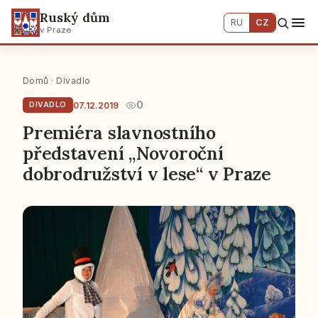
Ruský dům
RU
CZ
v Praze
Domů
·
Divadlo
0
07.12.2019
DIVADLO
Premiéra slavnostního
představení „Novoroční
dobrodružství v lese“ v Praze