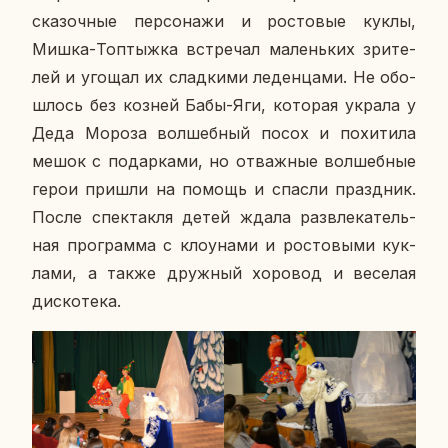
ска­зоч­ные пер­со­на­жи и ро­сто­вые куклы,
Мишка-Топ­тыж­ка встре­чал ма­лень­ких зри­те­
лей и угощал их слад­ки­ми ле­ден­ца­ми. Не обо­
шлось без козней Бабы-Яги, ко­то­рая украла у
Деда Мороза вол­шеб­ный посох и по­хи­ти­ла
мешок с по­дар­ка­ми, но от­важ­ные вол­шеб­ные
герои пришли на помощь и спасли празд­ник.
После спек­так­ля детей ждала раз­вле­ка­тель­
ная про­грам­ма с кло­у­на­ми и ро­сто­вы­ми кук­
ла­ми, а также друж­ный хо­ро­вод и ве­се­лая
дис­ко­те­ка.