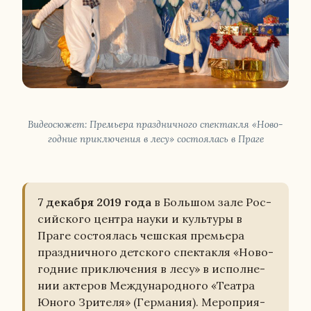
Ви­део­сю­жет: Пре­мье­ра празд­нич­но­го спек­так­ля «Но­во­
год­ние при­клю­че­ния в лесу» со­сто­я­лась в Праге
7 де­каб­ря 2019 года
в Боль­шом зале Рос­
сий­ско­го центра науки и куль­ту­ры в
Праге со­сто­я­лась чеш­ская пре­мье­ра
празд­нич­но­го дет­ско­го спек­так­ля «Но­во­
год­ние при­клю­че­ния в лесу» в ис­пол­не­
нии ак­те­ров Меж­ду­на­род­но­го «Театра
Юного Зри­те­ля» (Гер­ма­ния). Ме­ро­при­я­