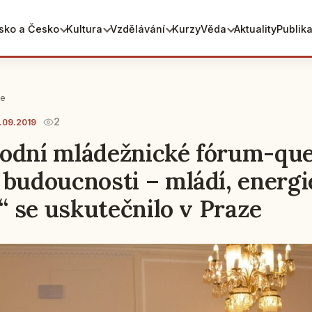
sko a Česko
Kultura
Vzdělávání
Kurzy
Věda
Aktuality
Publik
ie
2
.09.2019
odní mládežnické fórum-que
 budoucnosti – mládí, energi
!“ se uskutečnilo v Praze