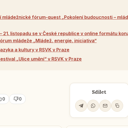
í mládežnické fórum-quest „Pokolení budoucnosti – mládí
 21. listopadu se v České republice v online formátu konal
órum mládeže „Mládež, energie, iniciativa“
azyka a kultury v RSVK v Praze
estival „Ulice umění“ v RSVK v Praze
Sdílet
0
0