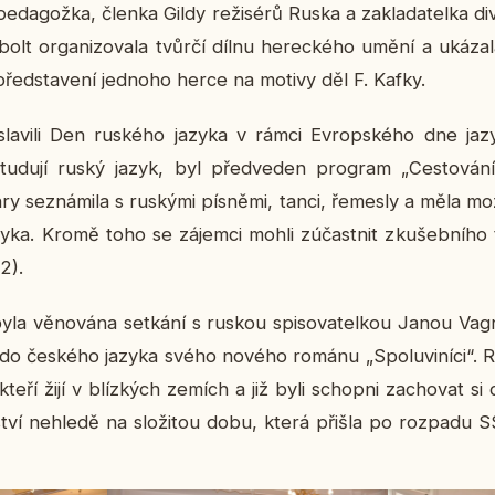
pe­da­gož­ka, členka Gildy re­ži­sé­rů Ruska a za­kla­da­tel­ka di
bolt or­ga­ni­zo­va­la tvůrčí dílnu he­rec­ké­ho umění a uká­za
ed­sta­ve­ní jed­no­ho herce na motivy děl F. Kafky.
sla­vi­li Den rus­ké­ho jazyka v rámci Ev­rop­ské­ho dne 
u­du­jí ruský jazyk, byl před­ve­den pro­gram „Ces­to­vá­ní
se­zná­mi­la s rus­ký­mi pís­ně­mi, tanci, ře­mes­ly a měla mož­
azyka. Kromě toho se zá­jem­ci mohli zú­čast­nit zku­šeb­ní­ho t
2).
yla vě­no­vá­na se­tká­ní s ruskou spi­so­va­tel­kou Janou Va
ad do čes­ké­ho jazyka svého nového románu „Spo­lu­vi­ní­ci“. 
, kteří žijí v blíz­kých zemích a již byli schop­ni za­cho­vat si d
ství ne­hle­dě na slo­ži­tou dobu, která přišla po roz­pa­du 