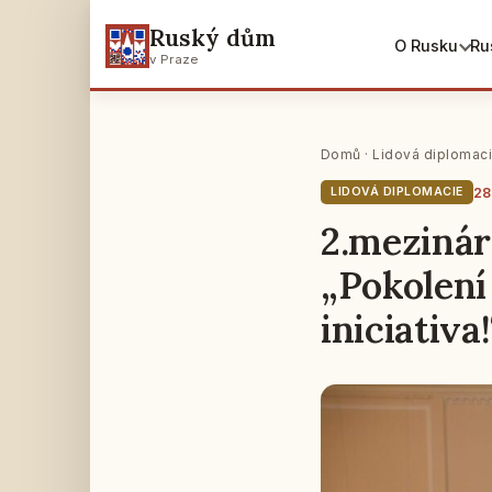
Ruský dům
O Rusku
Ru
v Praze
Domů
·
Lidová diplomac
28
LIDOVÁ DIPLOMACIE
2.mezinár
„Pokolení
iniciativa