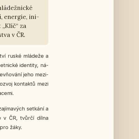
lá­dež­nic­ké
, ener­gie, ini­
ut „Klíč“ za
estva v ČR.
­ství ruské mlá­de­že a
t­nic­ké iden­ti­ty, ná­
upev­ňo­vá­ní jeho me­zi­
 rozvoj kon­tak­tů mezi
­ce­mi.
a­jí­ma­vých se­tká­ní a
ie v ČR, tvůrčí dílna
 pro žáky.