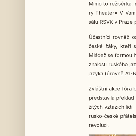
Mimo to re­ži­sér­ka, 
ry The­a­ter» V. Vam­
sálu RSVK v Praze př
Účast­ní­ci rovněž o
české žáky, kteří st
Mládež se formou hry 
zna­los­ti rus­ké­ho j
jazyka (úrovně A1-B
Zvlášt­ní akce fóra b
před­sta­vi­la pře­kl
ži­tých vzta­zích lidí
rusko-české přá­tel­
re­vo­lu­ci.