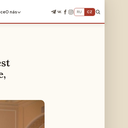
ace
O nás
RU
CZ
st
e,