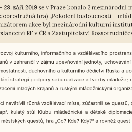
 28. září 2019
se v Praze konalo 2.me­zi­ná­rod­ní m
b­ro­druž­ná hra) „Po­ko­le­ní bu­douc­nos­ti – mládí
a­ni­zá­to­rem akce byl me­zi­ná­rod­ní kul­tur­ní in­sti­t
­sla­nec­tví RF v ČR a Za­stu­pi­tel­ství Ros­so­trud­ni­č
ozvoj kul­tur­ní­ho, in­for­mač­ní­ho a vzdě­lá­va­cí­ho pro­stran
­nů v za­hra­ni­čí v zájmu upev­ňo­vá­ní jed­no­ty, ucho­vá­vá­ní e
sa­mo­stat­nos­ti, du­chov­ní­ho a kul­tur­ní­ho dě­dic­tví Ruska a 
dá­ní stra­te­gií pod­po­ry se­be­re­a­li­za­ce a tvorby mlá­de­že;
­za­ce­mi mla­dých kra­ja­nů a rus­ký­mi mlá­dež­nic­ký­mi or­ga­ni­za
i na­vští­vi­li různá vzdě­lá­va­cí místa, zú­čast­ni­li se questů, z
např. kulatý stůl Klubu mlá­dež­nic­ké a dětské di­plo­ma­c
­ce měst­ských questů, hra „Co? Kde? Kdy?“ a rovněž quest