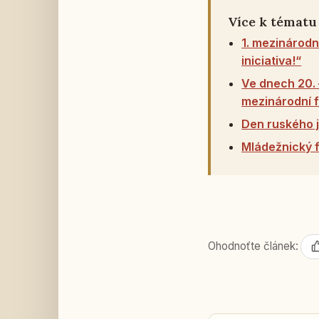
Více k tématu
1. mezinárodn
iniciativa!“
Ve dnech 20. –
mezinárodní f
Den ruského j
Mládežnický f
Ohodnoťte článek: