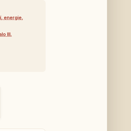
, energie,
o III.