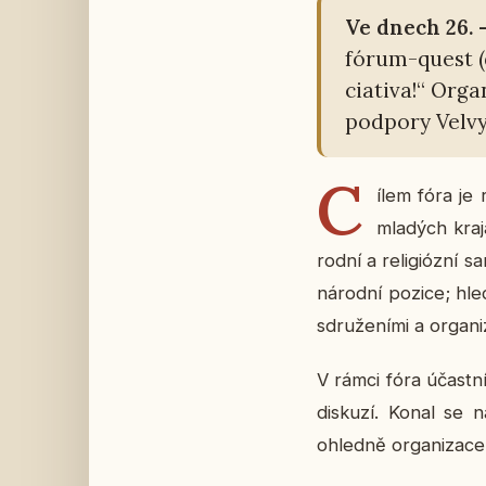
Ve dnech 26. —
fórum-quest (do
ci­a­ti­va!“ Or­g
pod­po­ry Vel­vy
C
ílem fóra je r
mla­dých kra­ja
rod­ní a re­li­gi­óz­ní 
ná­rod­ní pozice; hle­
sdru­že­ní­mi a or­ga­ni
V rámci fóra účast­ní­c
dis­ku­zí. Konal se 
ohled­ně or­ga­ni­za