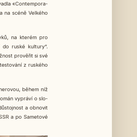
­va­dla «Con­tem­po­ra­
­la na scéně Vel­ké­ho
jazyků, na kterém pro
 do ruské kul­tu­ry“.
nost pro­vě­řit si své
es­to­vá­ní z rus­ké­ho
g­ne­ro­vou, během níž
Román vy­prá­ví o slo­
ů­stoj­nost a ob­no­vit
SSSR a po Sa­me­to­vé