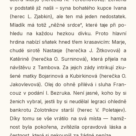
v pod­sta­tě již našli – syna bo­ha­té­ho kupce Ivana
(herec L. Zjabkin), ale ten má jeden ne­do­sta­tek.
Mladík má totiž „něžné srdce“, které taje při po­
hle­du na každou hezkou dívku. Proto hlavní
hrdina nabízí sňatek hned třem kra­sa­vi­cím: Marje,
chudé sirotě Na­stasje (he­reč­ka J. Žit­ko­vo­vá) a
Ka­těri­ně (he­reč­ka O. Sur­ni­no­vá), která při­je­la na
ná­vště­vu z Tam­bo­va. Za jejich zády in­tri­ku­jí zku­
še­né matky Boja­ri­no­vá a Ku­bir­ki­no­vá (he­reč­ka O.
Ja­ko­vle­vo­vá). Olej do ohně při­lé­vá i sluha Fran­
couz v podání I. Bez­ru­ka. Není jasné, koho by si
ženich vybral, jestli by si ne­u­dě­lal legra­ci ohled­ně
ban­kro­tu Zo­lot­ni­kov starší (herec V. Po­le­ta­jev).
Díky tomu se vše vrá­ti­lo na svá místa — ha­miž­
nost byla po­ko­ře­na, zví­tě­zi­la oprav­do­vá láska a
čest­nost, které si ne­kou­píš za žádné peníze.