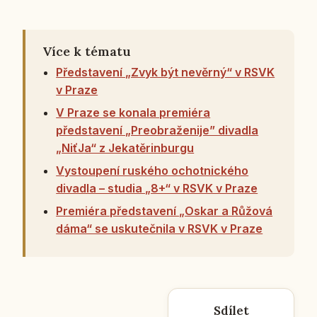
Více k tématu
Představení „Zvyk být nevěrný“ v RSVK
v Praze
V Praze se konala premiéra
představení „Preobraženije” divadla
„NiťJa“ z Jekatěrinburgu
Vystoupení ruského ochotnického
divadla – studia „8+“ v RSVK v Praze
Premiéra představení „Oskar a Růžová
dáma“ se uskutečnila v RSVK v Praze
Sdílet