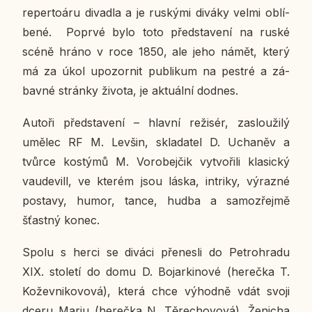
re­per­toá­ru di­va­dla a je rus­ký­mi diváky velmi ob­lí­
be­né. Poprvé bylo toto před­sta­ve­ní na ruské
scéně hráno v roce 1850, ale jeho námět, který
má za úkol upo­zor­nit pu­b­li­kum na pestré a zá­
bav­né strán­ky života, je ak­tu­ál­ní dodnes.
Autoři před­sta­ve­ní – hlavní re­ži­sér, za­slou­ži­lý
umělec RF M. Levšin, skla­da­tel D. Ucha­něv a
tvůrce kos­tý­mů M. Vo­ro­be­j­čik vy­tvo­ři­li kla­sic­ký
vau­de­vill, ve kterém jsou láska, in­tri­ky, vý­raz­né
po­sta­vy, humor, tance, hudba a sa­mo­zřej­mě
šťast­ný konec.
Spolu s herci se diváci pře­nes­li do Pe­t­ro­hra­du
XIX. sto­le­tí do domu D. Bojar­ki­no­vé (he­reč­ka T.
Ko­žev­ni­ko­vo­vá), která chce vý­hod­ně vdát svoji
dceru Marju (he­reč­ka N. Tě­re­cho­vo­vá). Že­ni­cha