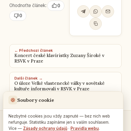
Ohodnoťte článek:
0
0
← Předchozí článek
Koncert české klavíristky Zuzany Široké v
RSVK v Praze
Další článek →
O úloze Velké vlastenecké války v sovětské
kultuře informovali v RSVK v Praze
Soubory cookie
Nezbytné cookies jsou vždy zapnuté — bez nich web
nefunguje. Statistiku zapínáme jen s vaším souhlasem.
Kontakty a spojení →
Více —
Zásady ochrany údajů
·
Pravidla webu
.