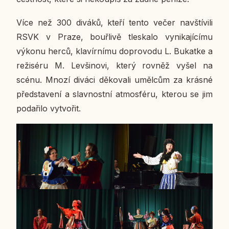
Více než 300 diváků, kteří tento večer na­vští­vi­li
RSVK v Praze, bouř­li­vě tles­ka­lo vy­ni­ka­jí­cí­mu
výkonu herců, kla­vír­ní­mu do­pro­vo­du L. Bu­kat­ke a
re­ži­sé­ru M. Le­vši­no­vi, který rovněž vyšel na
scénu. Mnozí diváci dě­ko­va­li uměl­cům za krásné
před­sta­ve­ní a slav­nost­ní at­mo­sfé­ru, kterou se jim
po­da­ři­lo vy­tvo­řit.