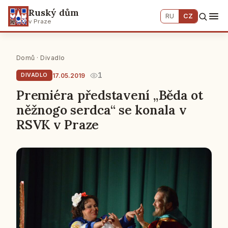
Ruský dům
RU
CZ
v Praze
Domů
·
Divadlo
1
17.05.2019
DIVADLO
Premiéra představení „Běda ot
něžnogo serdca“ se konala v
RSVK v Praze