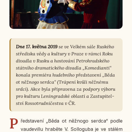
Dne 17. května 2019
se ve Velkém sále Rus­ké­ho
stře­dis­ka vědy a kul­tu­ry v Praze v rámci Roku
di­va­dla v Rusku a hos­to­vá­ní Pe­t­ro­hrad­ské­ho
stát­ní­ho dra­ma­tic­ké­ho di­va­dla „Ko­me­di­an­ti“
konala pre­mi­é­ra hu­deb­ní­ho před­sta­ve­ní „Běda
ot něž­no­go serdca“ (Trá­pe­ní kvůli něž­né­mu
srdci). Akce byla při­pra­ve­na za pod­po­ry výboru
pro kul­tu­ru Le­nin­grad­ské ob­las­ti a Za­stu­pi­tel­
ství Ros­so­trud­ni­čestva v ČR.
P
řed­sta­ve­ní „Běda ot něž­no­go serdca“ podle
vau­de­villu hra­bě­te V. Sollo­gu­ba je ve stálém