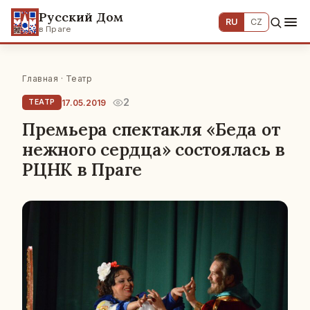
Русский Дом
RU
CZ
в Праге
Главная
·
Театр
2
17.05.2019
ТЕАТР
Премьера спектакля «Беда от
нежного сердца» состоялась в
РЦНК в Праге