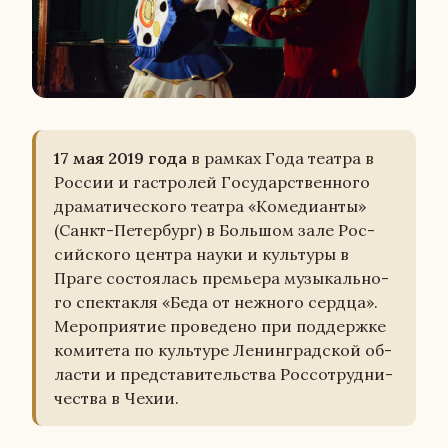
17 мая 2019 года
в рамках Года театра в
России и га­стро­лей Го­су­дар­ствен­но­го
дра­ма­ти­че­ско­го театра «Ко­ме­ди­ан­ты»
(Санкт-Пе­тер­бург) в Боль­шом зале Рос­
сий­ско­го центра науки и куль­ту­ры в
Праге со­сто­я­лась пре­мье­ра му­зы­каль­но­
го спек­так­ля «Беда от неж­но­го сердца».
Ме­ро­при­я­тие про­ве­де­но при под­держ­ке
ко­ми­те­та по куль­ту­ре Ле­нин­град­ской об­
ла­сти и пред­ста­ви­тель­ства Рос­со­труд­ни­
че­ства в Чехии.