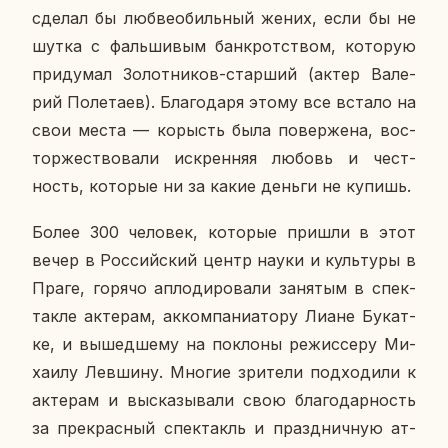
сделал бы люб­ве­обиль­ный жених, если бы не
шутка с фаль­ши­вым банк­рот­ством, ко­то­рую
при­ду­мал Зо­лот­ни­ков-стар­ший (актер Ва­ле­
рий По­ле­та­ев). Бла­го­да­ря этому все встало на
свои места — ко­рысть была по­вер­же­на, вос­
тор­же­ство­ва­ли ис­крен­няя любовь и чест­
ность, ко­то­рые ни за какие деньги не купишь.
Более 300 че­ло­век, ко­то­рые пришли в этот
вечер в Рос­сий­ский центр науки и куль­ту­ры в
Праге, горячо ап­ло­ди­ро­ва­ли за­ня­тым в спек­
так­ле ак­те­рам, ак­ком­па­ни­а­то­ру Лиане Бу­кат­
ке, и вы­шед­ше­му на по­кло­ны ре­жис­се­ру Ми­
ха­и­лу Лев­ши­ну. Многие зри­те­ли под­хо­ди­ли к
ак­те­рам и вы­ска­зы­ва­ли свою бла­го­дар­ность
за пре­крас­ный спек­такль и празд­нич­ную ат­