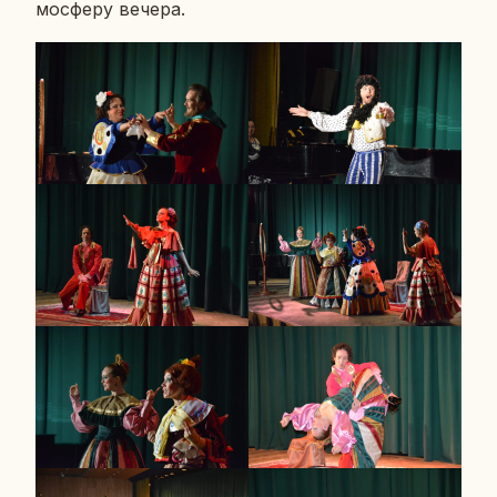
мо­сфе­ру вечера.