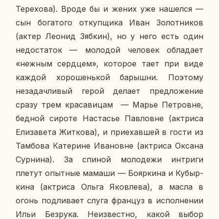
Те­ре­хо­ва). Вроде бы и жених уже на­шел­ся —
сын бо­га­то­го от­куп­щи­ка Иван Зо­лот­ни­ков
(актер Леонид Зябкин), но у него есть один
недо­ста­ток — мо­ло­дой че­ло­век об­ла­да­ет
«нежным серд­цем», ко­то­рое тает при виде
каждой хо­ро­шень­кой ба­рыш­ни. По­это­му
неза­дач­ли­вый герой делает пред­ло­же­ние
сразу трем кра­са­ви­цам — Марье Пет­ровне,
бедной сироте На­ста­сье Пав­ловне (ак­три­са
Ели­за­ве­та Жит­ко­ва), и при­е­хав­шей в гости из
Там­бо­ва Ка­те­рине Ива­новне (ак­три­са Оксана
Сур­ни­на). За спиной мо­ло­де­жи ин­три­ги
плетут опыт­ные мамаши — Бо­яр­ки­на и Ку­быр­
ки­на (ак­три­са Ольга Яко­вле­ва), а масла в
огонь под­ли­ва­ет слуга фран­цуз в ис­пол­не­нии
Ильи Без­ру­ка. Неиз­вест­но, какой выбор