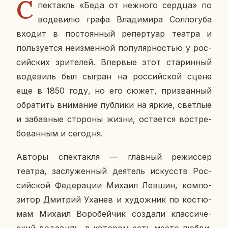
С
пек­такль «Беда от неж­но­го сердца» по
во­де­ви­лю графа Вла­ди­ми­ра Сол­ло­гу­ба
входит в по­сто­ян­ный ре­пер­ту­ар театра и
поль­зу­ет­ся неиз­мен­ной по­пу­ляр­но­стью у рос­
сий­ских зри­те­лей. Впер­вые этот ста­рин­ный
во­де­виль был сыгран на рос­сий­ской сцене
еще в 1850 году, но его сюжет, при­зван­ный
об­ра­тить вни­ма­ние пуб­ли­ки на яркие, свет­лые
и за­бав­ные сто­ро­ны жизни, оста­ет­ся вос­тре­
бо­ван­ным и се­го­дня.
Авторы спек­так­ля — глав­ный ре­жис­сер
театра, за­слу­жен­ный де­я­тель ис­кусств Рос­
сий­ской Фе­де­ра­ции Михаил Левшин, ком­по­
зи­тор Дмит­рий Уханев и ху­дож­ник по ко­стю­
мам Михаил Во­ро­бей­чик со­зда­ли клас­си­че­
ский во­де­виль, в ко­то­ром есть место любви,