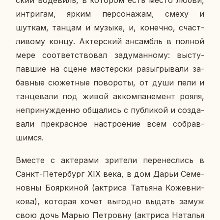
ин­три­гам, ярким пер­со­на­жам, смеху и
шуткам, танцам и музыке, и, ко­неч­но, счаст­
ли­во­му концу. Ак­тер­ский ан­самбль в полной
мере со­от­вет­ство­вал за­ду­ман­но­му: вы­сту­
пав­шие на сцене ма­стер­ски разыг­ры­ва­ли за­
бав­ные сю­жет­ные по­во­ро­ты, от души пели и
тан­це­ва­ли под живой ак­ком­па­не­мент рояля,
непри­нуж­ден­но об­ща­лись с пуб­ли­кой и со­зда­
ва­ли пре­крас­ное на­стро­е­ние всем со­брав­
шим­ся.
Вместе с ак­те­ра­ми зри­те­ли пе­ре­нес­лись в
Санкт-Пе­тер­бург ХIХ века, в дом Дарьи Се­ме­
нов­ны Бо­яр­ки­ной (ак­три­са Та­тья­на Ко­жев­ни­
ко­ва), ко­то­рая хочет вы­год­но выдать замуж
свою дочь Марью Пет­ров­ну (ак­три­са На­та­лья