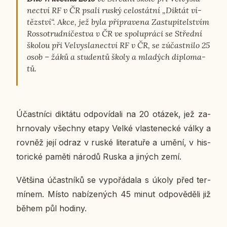
nec­tví RF v ČR psali ruský ce­lo­stát­ní „Diktát ví­
těz­ství“. Akce, jež byla při­pra­ve­na Za­stu­pi­tel­stvím
Ros­so­trud­ni­čestva v ČR ve spo­lu­prá­ci se Střed­ní
školou při Vel­vy­sla­nec­tví RF v ČR, se zú­čast­ni­lo 25
osob – žáků a stu­den­tů školy a mla­dých di­plo­ma­
tů.
Účast­ní­ci dik­tá­tu od­po­ví­da­li na 20 otázek, jež za­
hr­no­va­ly všech­ny etapy Velké vlas­te­nec­ké války a
rovněž její odraz v ruské li­te­ra­tu­ře a umění, v his­
to­ric­ké paměti národů Ruska a jiných zemí.
Vět­ši­na účast­ní­ků se vy­po­řá­da­la s úkoly před ter­
mí­nem. Místo na­bí­ze­ných 45 minut od­po­vě­dě­li již
během půl hodiny.