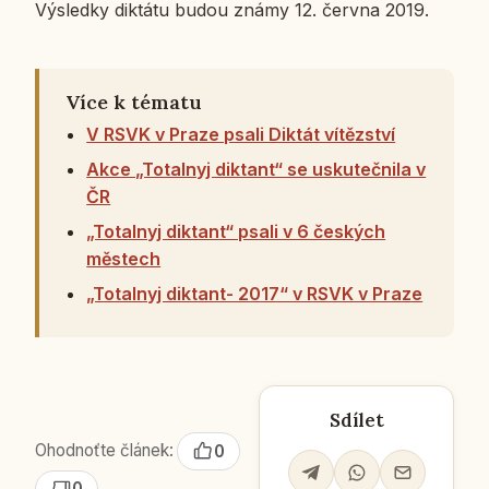
Vý­sled­ky dik­tá­tu budou známy 12. června 2019.
Více k tématu
V RSVK v Praze psali Diktát vítězství
Akce „Totalnyj diktant“ se uskutečnila v
ČR
„Totalnyj diktant“ psali v 6 českých
městech
„Totalnyj diktant- 2017“ v RSVK v Praze
Sdílet
Ohodnoťte článek:
0
0