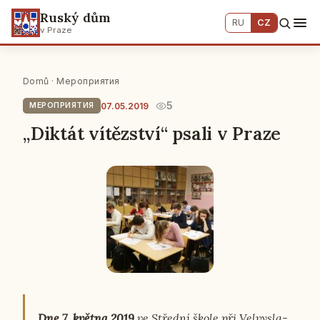
Ruský dům
RU
CZ
v Praze
Domů
·
Мероприятия
5
07.05.2019
МЕРОПРИЯТИЯ
„Diktát vítězství“ psali v Praze
Dne 7. května 2019
ve Střed­ní škole při Vel­vy­sla­