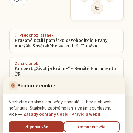
← Předchozí článek
Pražané uctili památku osvoboditele Prahy
maršála Sovětského svazu I. S. Koněva
Další článek →
Koncert „Život je krásný“ v Senátě Parlamentu
ČR
Soubory cookie
Nezbytné cookies jsou vždy zapnuté — bez nich web
nefunguje. Statistiku zapínáme jen s vaším souhlasem.
Kontakty a spojení →
Více —
Zásady ochrany údajů
·
Pravidla webu
.
Přijmout vše
Odmítnout vše