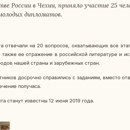
тве России в Чехии, при­ня­ло уча­стие 25 че­л
­ло­дых ди­пло­ма­тов.
­та от­ве­ча­ли на 20 во­про­сов, охва­ты­ва­ю­щих все эта
также ее от­ра­же­ние в рос­сий­ской ли­те­ра­ту­ре и ис­к
ро­дов нашей страны и за­ру­беж­ных стран.
­ни­ков до­сроч­но спра­ви­лись с за­да­ни­ям, вместо от
­че­ние по­лу­ча­са.
ан­та станут из­вест­ны 12 июня 2019 года.