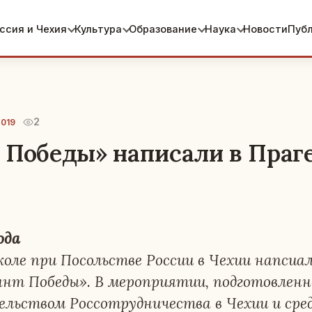
ссия и Чехия
Культура
Образование
Наука
Новости
Пуб
2
2019
 Победы» написали в Праг
ода
оле при По­соль­стве России в Чехии нап­си­а­л
нт Победы». В ме­ро­при­я­тии, под­го­тов­лен­
тель­ством Рос­со­труд­ни­че­ства в Чехии и ср