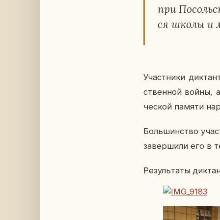
при По­соль­с
ся школы и мо
Участ­ни­ки дик­тан
ствен­ной войны, а 
че­ской памяти на­
Боль­шин­ство участ
за­вер­ши­ли его в те
Ре­зуль­та­ты дик­т