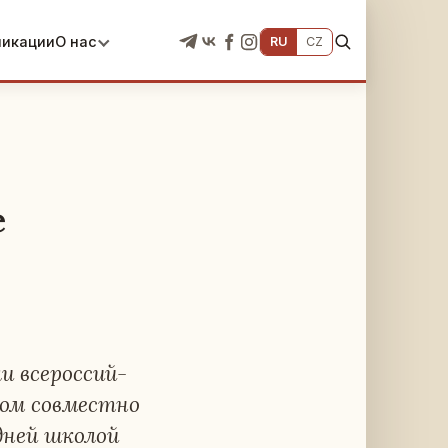
ликации
О нас
RU
CZ
е
и все­рос­сий­
ном сов­мест­но
ед­ней школой