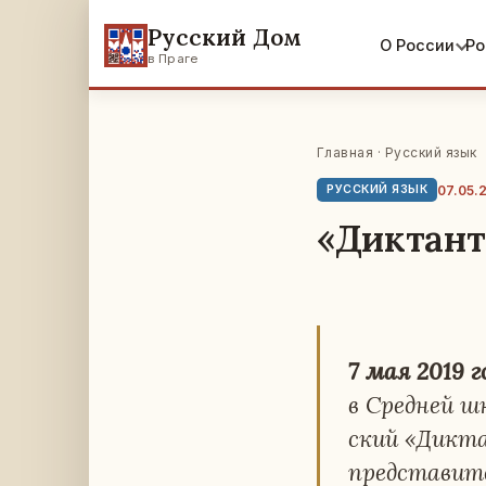
Русский Дом
О России
Ро
в Праге
Главная
·
Русский язык
07.05.
РУССКИЙ ЯЗЫК
«Диктант
7 мая 2019 г
в Сред­ней шк
ский «Дик­та
пред­ста­ви­