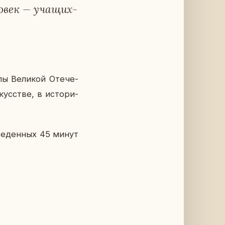
о­век — уча­щих­
пы Ве­ли­кой Оте­че­
ус­стве, в ис­то­ри­
­ве­ден­ных 45 минут