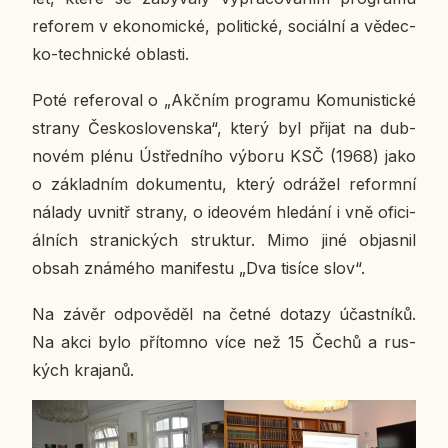
re­fo­rem v eko­no­mic­ké, po­li­tic­ké, so­ci­ál­ní a vě­dec­
ko-tech­nic­ké ob­las­ti.
Poté re­fe­ro­val o „Akčním pro­gra­mu Ko­mu­nis­tic­ké
strany Čes­ko­slo­ven­ska“, který byl přijat na dub­
no­vém plénu Ústřed­ní­ho výboru KSČ (1968) jako
o zá­klad­ním do­ku­men­tu, který od­rá­žel re­form­ní
nálady uvnitř strany, o ide­o­vém hle­dá­ní i vně ofi­ci­
ál­ních stra­nic­kých struk­tur. Mimo jiné ob­jas­nil
obsah zná­mé­ho ma­ni­fes­tu „Dva tisíce slov“.
Na závěr od­po­vě­děl na četné dotazy účast­ní­ků.
Na akci bylo pří­tomno více než 15 Čechů a rus­
kých kra­ja­nů.