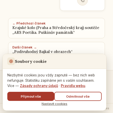
← Předchozí článek
Krajské kolo (Praha a Středočeský kraj) soutěže
„ARS Poetika. Puškinův památník“
Další článek →
„Podivuhodný Bajkal v obrazech“
Soubory cookie
Nezbytné cookies jsou vždy zapnuté — bez nich web
nefunguje. Statistiku zapínáme jen s vaším souhlasem.
Kontakty a spojení →
Více —
Zásady ochrany údajů
·
Pravidla webu
.
Přijmout vše
Odmítnout vše
Nastavit cookies
© 2026 Ruský dům v Praze ·
Zásady zpracování údajů
·
Nastavení cookies