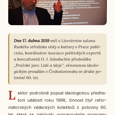
Dne 17. dubna 2019
měl v Li­te­rár­ním salonu
Rus­ké­ho stře­dis­ka vědy a kul­tu­ry v Praze pu­b­li­
cis­ta, ko­or­di­ná­tor Aso­ci­a­ce po­li­tic­kých ex­per­tů
a kon­zul­tan­tů O. J. So­lo­du­chin před­náš­ku
„Praž­ské jaro. Lidé a ideje“, vě­no­va­nou ide­o­lo­
gic­kým proudům v Čes­ko­slo­ven­sku ve druhé po­
lo­vi­ně 60. let.
L
ektor po­drob­ně popsal ide­o­lo­gic­kou před­his­
to­rii udá­los­tí roku 1968, čin­nost čtyř re­for­
má­tor­ských vě­dec­kých ko­lek­ti­vů z po­lo­vi­ny 60.
let, které se za­bý­va­ly vy­pra­co­vá­ním pro­gra­mu