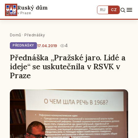
Ruský dům
RU
CZ
v Praze
Domů
·
Přednášky
4
17.04.2019
PŘEDNÁŠKY
Přednáška „Pražské jaro. Lidé a
ideje“ se uskutečnila v RSVK v
Praze