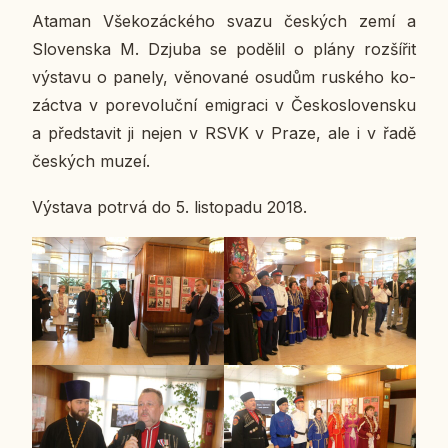
Ataman Vše­ko­zác­ké­ho svazu čes­kých zemí a
Slo­ven­ska M. Dzjuba se po­dě­lil o plány roz­ší­řit
vý­sta­vu o panely, vě­no­va­né osudům rus­ké­ho ko­
zác­tva v po­re­vo­luč­ní emi­gra­ci v Čes­ko­slo­ven­sku
a před­sta­vit ji nejen v RSVK v Praze, ale i v řadě
čes­kých muzeí.
Vý­sta­va potrvá do 5. lis­to­pa­du 2018.