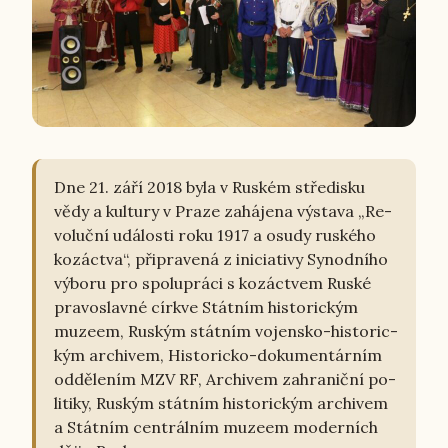
Dne 21. září 2018 byla v Ruském stře­dis­ku
vědy a kul­tu­ry v Praze za­há­je­na vý­sta­va „Re­
vo­luč­ní udá­los­ti roku 1917 a osudy rus­ké­ho
ko­zác­tva“, při­pra­ve­ná z ini­ci­a­ti­vy Sy­nod­ní­ho
výboru pro spo­lu­prá­ci s ko­zác­tvem Ruské
pra­voslav­né církve Stát­ním his­to­ric­kým
muzeem, Ruským stát­ním vo­jen­sko-his­to­ric­
kým ar­chi­vem, His­to­ric­ko-do­ku­men­tár­ním
od­dě­le­ním MZV RF, Ar­chi­vem za­hra­nič­ní po­
li­ti­ky, Ruským stát­ním his­to­ric­kým ar­chi­vem
a Stát­ním cen­t­rál­ním muzeem mo­der­ních