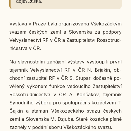
dějin Ruska.
Vý­sta­va v Praze byla or­ga­ni­zo­vá­na Vše­ko­zác­kým
svazem čes­kých zemí a Slo­ven­ska za pod­po­ry
Vel­vy­sla­nec­tví RF v ČR a Za­stu­pi­tel­ství Ros­so­trud­
ni­čestva v ČR.
Na slav­nost­ním za­há­je­ní vý­sta­vy vy­stou­pi­li první
ta­jem­ník Vel­vy­sla­nec­tví RF v ČR N. Brja­kin, ob­
chod­ní za­stu­pi­tel RF v ČR S. Stupar, do­čas­ně po­
vě­ře­ný vý­ko­nem funkce ve­dou­cí­ho Za­stu­pi­tel­ství
Ros­so­trud­ni­čestva v ČR A. Kon­ča­kov, ta­jem­ník
Sy­nod­ní­ho výboru pro spo­lu­prá­ci s ko­zác­tvem T.
Čajkin a ataman Vše­ko­zác­ké­ho svazu čes­kých
zemí a Slo­ven­ska M. Dzjuba. Staré ko­zác­ké písně
za­zně­ly v podání sboru Vše­ko­zác­ké­ho svazu.