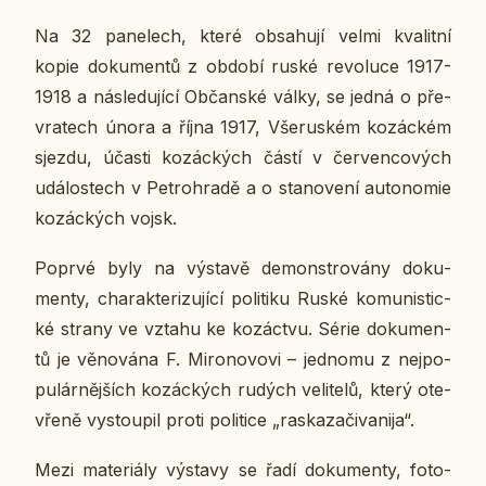
Na 32 pa­ne­lech, které ob­sa­hu­jí velmi kva­lit­ní
kopie do­ku­men­tů z období ruské re­vo­lu­ce 1917-
1918 a ná­sle­du­jí­cí Ob­čan­ské války, se jedná o pře­
vra­tech února a října 1917, Vše­rus­kém ko­zác­kém
sjezdu, účasti ko­zác­kých částí v čer­ven­co­vých
udá­los­tech v Pe­t­ro­hra­dě a o sta­no­ve­ní au­to­no­mie
ko­zác­kých vojsk.
Poprvé byly na vý­sta­vě de­mon­stro­vá­ny do­ku­
men­ty, cha­rak­te­ri­zu­jí­cí po­li­ti­ku Ruské ko­mu­nis­tic­
ké strany ve vztahu ke ko­zác­tvu. Série do­ku­men­
tů je vě­no­vá­na F. Mi­ro­no­vo­vi – jed­no­mu z nej­po­
pu­lár­něj­ších ko­zác­kých rudých ve­li­te­lů, který ote­
vře­ně vy­stou­pil proti po­li­ti­ce „raska­za­či­va­ni­ja“.
Mezi ma­te­ri­á­ly vý­sta­vy se řadí do­ku­men­ty, fo­to­