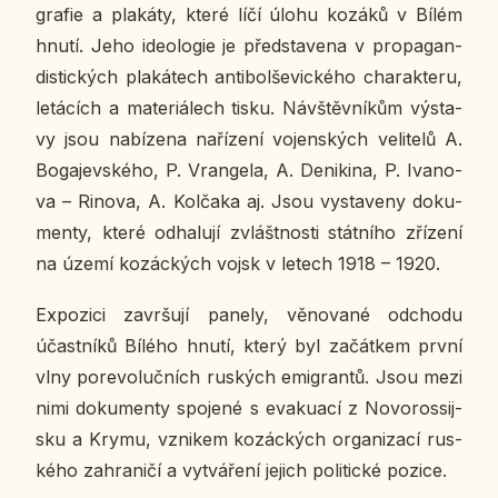
gra­fie a pla­ká­ty, které líčí úlohu kozáků v Bílém
hnutí. Jeho ide­o­lo­gie je před­sta­ve­na v pro­pa­gan­
dis­tic­kých pla­ká­tech an­ti­bol­še­vic­ké­ho cha­rak­te­ru,
le­tá­cích a ma­te­ri­á­lech tisku. Ná­vštěv­ní­kům vý­sta­
vy jsou na­bí­ze­na na­ří­ze­ní vo­jen­ských ve­li­te­lů A.
Bo­ga­jev­ské­ho, P. Vran­ge­la, A. De­ni­ki­na, P. Iva­no­
va – Rinova, A. Kol­čaka aj. Jsou vy­sta­ve­ny do­ku­
men­ty, které od­ha­lu­jí zvlášt­nos­ti stát­ní­ho zří­ze­ní
na území ko­zác­kých vojsk v letech 1918 – 1920.
Ex­po­zi­ci za­vr­šu­jí panely, vě­no­va­né od­cho­du
účast­ní­ků Bílého hnutí, který byl za­čát­kem první
vlny po­re­vo­luč­ních rus­kých emi­gran­tů. Jsou mezi
nimi do­ku­men­ty spo­je­né s eva­ku­a­cí z No­vo­ros­sij­
sku a Krymu, vzni­kem ko­zác­kých or­ga­ni­za­cí rus­
ké­ho za­hra­ni­čí a vy­tvá­ře­ní jejich po­li­tic­ké pozice.