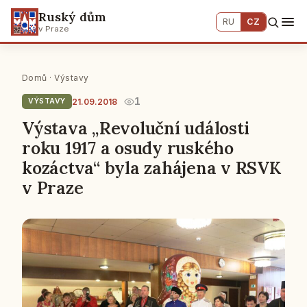
Ruský dům
RU
CZ
v Praze
Domů
·
Výstavy
1
21.09.2018
VÝSTAVY
Výstava „Revoluční události
roku 1917 a osudy ruského
kozáctva“ byla zahájena v RSVK
v Praze