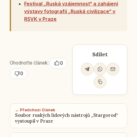
Festival „Ruská vzájemnost“ a zahájení
výstavy fotografií „Ruská civilizace“ v
RSVK v Praze
Sdílet
Ohodnoťte článek:
0
0
← Předchozí článek
Soubor ruských lidových nástrojů „Stargorod“
vystoupil v Praze