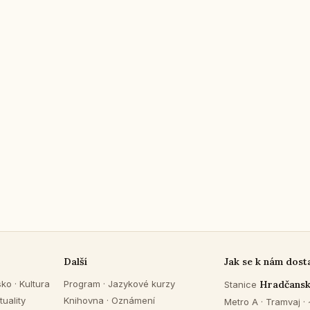
Další
Jak se k nám dost
sko
·
Kultura
Program
·
Jazykové kurzy
Hradčans
Stanice
tuality
Knihovna
·
Oznámení
Metro A · Tramvaj ·