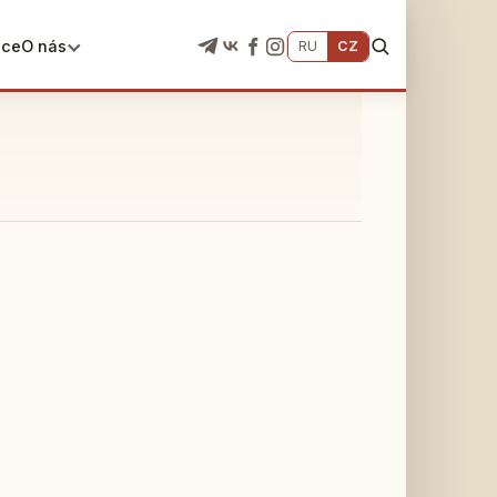
ace
O nás
RU
CZ