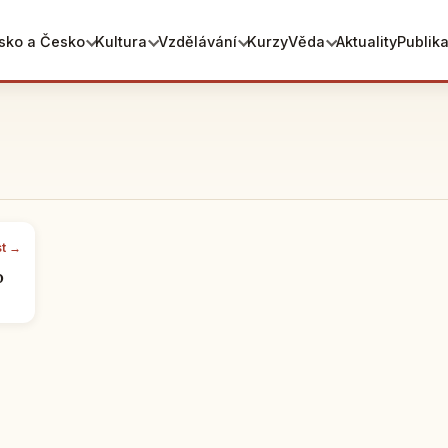
sko a Česko
Kultura
Vzdělávání
Kurzy
Věda
Aktuality
Publik
st →
o