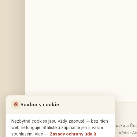
Soubory cookie
Sekce
Ruský dům
v Praze
Nezbytné cookies jsou vždy zapnuté — bez nich
O Rusku
·
Rusko a Če
web nefunguje. Statistiku zapínáme jen s vaším
Na Zátorce 16
Vzdělávání
·
Věda
·
Ak
souhlasem. Více —
Zásady ochrany údajů
·