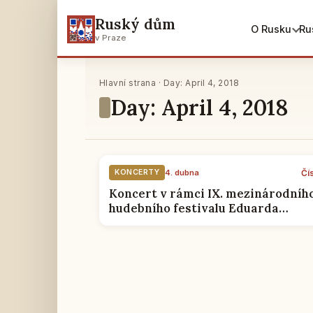
Ruský dům
O Rusku
Ru
v Praze
Hlavní strana · Day: April 4, 2018
Day: April 4, 2018
Čí
KONCERTY
4. dubna
Koncert v rámci IX. mezinárodníh
hudebního festivalu Eduarda
Nápravníka v Praze