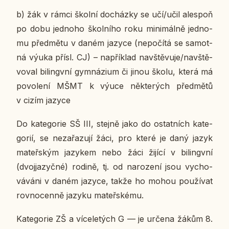
b) žák v rámci školní do­cház­ky se učí/učil ale­spoň
po dobu jed­no­ho škol­ní­ho roku mi­ni­mál­ně jed­no­
mu před­mě­tu v daném jazyce (ne­po­čí­tá se sa­mot­
ná výuka přísl. CJ) – na­pří­klad na­vště­vu­je/na­vště­
vo­val bi­lin­gv­ní gym­ná­zi­um či jinou školu, která má
po­vo­le­ní MŠMT k výuce ně­kte­rých před­mě­tů
v cizím jazyce
Do ka­te­go­rie SŠ III, stejně jako do ostat­ních ka­te­
go­rií,
se
ne­za­řa­zu­jí žáci
, pro které je daný jazyk
ma­teř­ským ja­zy­kem nebo žáci žijící v bi­lin­gv­ní
(dvoj­ja­zyč­né) rodině
, tj. od na­ro­ze­ní jsou vy­cho­
vá­vá­ni v daném jazyce, takže ho mohou po­u­ží­vat
rov­no­cen­ně jazyku ma­teř­ské­mu.
Ka­te­go­rie ZŠ a ví­ce­le­tých G —
je určena žákům 8.