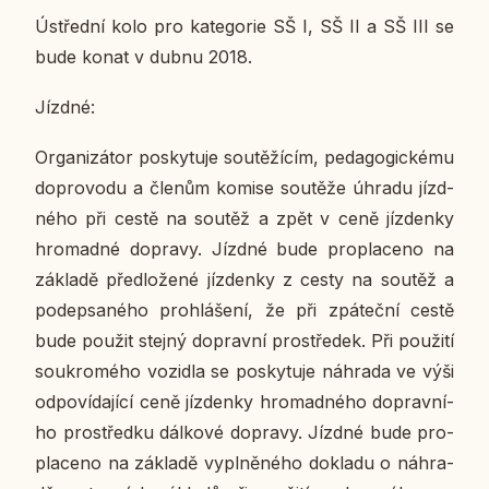
Ústřed­ní kolo pro ka­te­go­rie SŠ I, SŠ II a SŠ III se
bude konat
v dubnu 2018.
Jízdné:
Or­ga­ni­zá­tor po­sky­tu­je sou­tě­ží­cím, pe­da­go­gic­ké­mu
do­pro­vo­du a členům komise sou­tě­že úhradu jízd­
né­ho při cestě na soutěž a zpět v ceně jíz­den­ky
hro­mad­né do­pra­vy. Jízdné bude pro­pla­ce­no na
zá­kla­dě před­lo­že­né jíz­den­ky z cesty na soutěž a
po­de­psa­né­ho pro­hlá­še­ní, že při zpá­teč­ní cestě
bude použit stejný do­prav­ní pro­stře­dek. Při po­u­ži­tí
sou­kro­mé­ho vo­zi­dla se po­sky­tu­je ná­hra­da ve výši
od­po­ví­da­jí­cí ceně jíz­den­ky hro­mad­né­ho do­prav­ní­
ho pro­střed­ku dál­ko­vé do­pra­vy. Jízdné bude pro­
pla­ce­no na zá­kla­dě vy­pl­ně­né­ho do­kla­du o ná­hra­