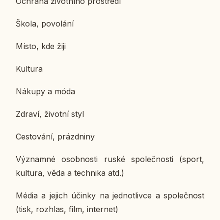
Ochra­na ži­vot­ní­ho pro­stře­dí
Škola, po­vo­lá­ní
Místo, kde žiji
Kul­tu­ra
Nákupy a móda
Zdraví, ži­vot­ní styl
Ces­to­vá­ní, prázd­ni­ny
Vý­znam­né osob­nos­ti ruské spo­leč­nos­ti (sport,
kul­tu­ra, věda a tech­ni­ka atd.)
Média a jejich účinky na jed­not­liv­ce a spo­leč­nost
(tisk, roz­hlas, film, in­ter­net)