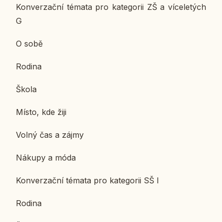
Kon­ver­zač­ní témata pro ka­te­go­rii ZŠ a ví­ce­le­tých
G
O sobě
Rodina
Škola
Místo, kde žiji
Volný čas a zájmy
Nákupy a móda
Kon­ver­zač­ní témata pro ka­te­go­rii SŠ I
Rodina