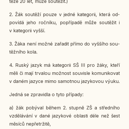
tě­že 20 let, může sou­tě­žit.)
2.​
Žák sou­tě­ží pouze v jedné ka­te­go­rii, která od­
po­ví­dá jeho roč­ní­ku, po­pří­pa­dě může sou­tě­žit i
v ka­te­go­rii vyšší.
3.​
Žáka není možné za­řa­dit přímo do vyš­ší­ho sou­
těž­ní­ho kola.
4.​
Ruský jazyk má ka­te­go­rii SŠ III pro žáky, kteří
měli či mají tr­va­lou mož­nost sou­vis­le ko­mu­ni­ko­vat
v daném jazyce mimo sa­mot­nou ja­zy­ko­vou výuku.
Jedná se zpra­vi­dla o tyto pří­pa­dy:
a) žák po­bý­val během 2. stupně ZŠ a střed­ní­ho
vzdě­lá­vá­ní v dané ja­zy­ko­vé ob­las­ti déle než šest
měsíců ne­pře­tr­ži­tě,