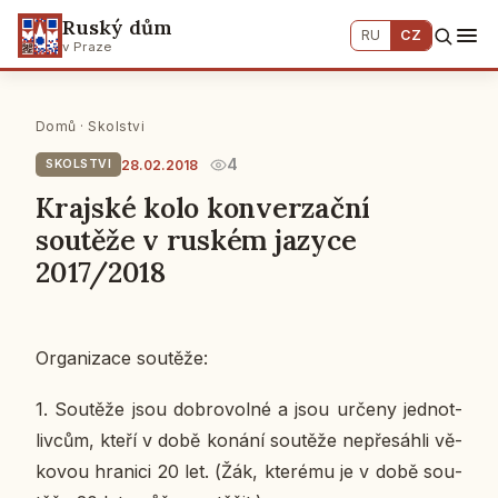
Ruský dům
RU
CZ
v Praze
Domů
·
Skolstvi
4
28.02.2018
SKOLSTVI
Krajské kolo konverzační
soutěže v ruském jazyce
2017/2018
Or­ga­ni­za­ce sou­tě­že:
1.​
Sou­tě­že jsou dob­ro­vol­né a jsou určeny jed­not­
liv­cům, kteří v době konání sou­tě­že ne­pře­sáh­li vě­
ko­vou hra­ni­ci 20 let. (Žák, kte­ré­mu je v době sou­