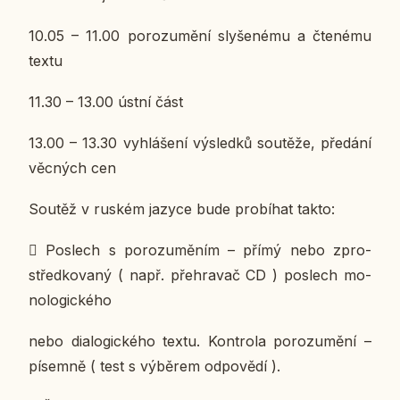
10.05 – 11.00 po­ro­zu­mě­ní sly­še­né­mu a čte­né­mu
textu
11.30 – 13.00 ústní část
13.00 – 13.30 vy­hlá­še­ní vý­sled­ků sou­tě­že, pře­dá­ní
věc­ných cen
Soutěž v ruském jazyce bude pro­bí­hat takto:
​
Po­slech s po­ro­zu­mě­ním
– přímý nebo zpro­
střed­ko­va­ný ( např. pře­hra­vač CD ) po­slech mo­
no­lo­gic­ké­ho
nebo di­a­lo­gic­ké­ho textu. Kon­t­ro­la po­ro­zu­mě­ní –
pí­sem­ně ( test s vý­bě­rem od­po­vě­dí ).