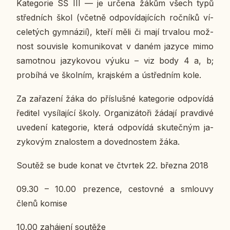
Ka­te­go­rie SŠ III
— je určena žákům všech typů
střed­ních škol (včetně od­po­ví­da­jí­cích roč­ní­ků ví­
ce­le­tých gym­ná­zií), kteří měli či mají tr­va­lou mož­
nost sou­vis­le ko­mu­ni­ko­vat v daném jazyce mimo
sa­mot­nou ja­zy­ko­vou výuku – viz body 4 a, b;
pro­bí­há ve škol­ním, kraj­ském a ústřed­ním kole.
Za za­řa­ze­ní žáka do pří­sluš­né ka­te­go­rie od­po­ví­dá
ře­di­tel vy­sí­la­jí­cí školy. Or­ga­ni­zá­to­ři žádají prav­di­vé
uve­de­ní ka­te­go­rie, která od­po­ví­dá sku­teč­ným ja­
zy­ko­vým zna­los­tem a do­ved­nos­tem žáka.
Soutěž se bude konat ve čtvr­tek 22. března 2018
09.30 – 10.00 pre­zen­ce, ces­tov­né a smlou­vy
členů komise
10.00 za­há­je­ní sou­tě­že