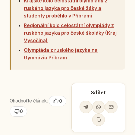
Krajské kolo celostátní olympiády z
ruského jazyka pro české žáky a
studenty proběhlo v Příbrami
Regionální kolo celostátní olympiády z
ruského jazyka pro české školáky (Kraj
Vysočina)
Olympiáda z ruského jazyka na
Gymnáziu Příbram
Sdílet
Ohodnoťte článek:
0
0