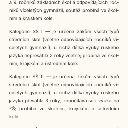
a 9. roč­ní­ků zá­klad­ních škol a od­po­ví­da­jí­cích roč­
ní­ků ví­ce­le­tých gym­ná­zií; soutěž pro­bí­há ve škol­
ním a kraj­ském kole.
Ka­te­go­rie SŠ I
— je určena žákům všech typů
střed­ních škol (včetně od­po­ví­da­jí­cích roč­ní­ků ví­
ce­le­tých gym­ná­zií), u nichž délka výuky rus­ké­ho
jazyka ne­pře­sáh­la 3 roky včetně; pro­bí­há ve škol­
ním, kraj­ském a ústřed­ním kole.
Ka­te­go­rie SŠ II
— je určena žákům všech typů
střed­ních škol (včetně od­po­ví­da­jí­cích roč­ní­ků ví­
ce­le­tých gym­ná­zií), u nichž délka výuky rus­ké­ho
jazyka pře­sáh­la 3 roky, za­po­čí­tá­vá se i výuka na
ZŠ; pro­bí­há ve škol­ním, kraj­ském a ústřed­ním
kole.