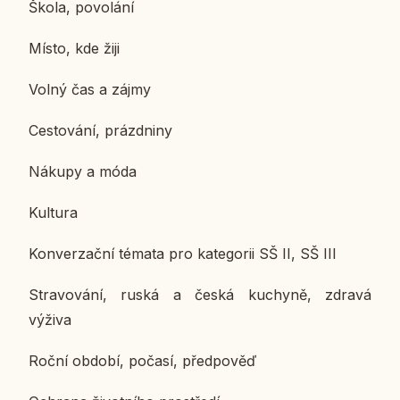
Škola, po­vo­lá­ní
Místo, kde žiji
Volný čas a zájmy
Ces­to­vá­ní, prázd­ni­ny
Nákupy a móda
Kul­tu­ra
Kon­ver­zač­ní témata pro ka­te­go­rii SŠ II, SŠ III
Stra­vo­vá­ní, ruská a česká ku­chy­ně, zdravá
výživa
Roční období, počasí, před­po­věď