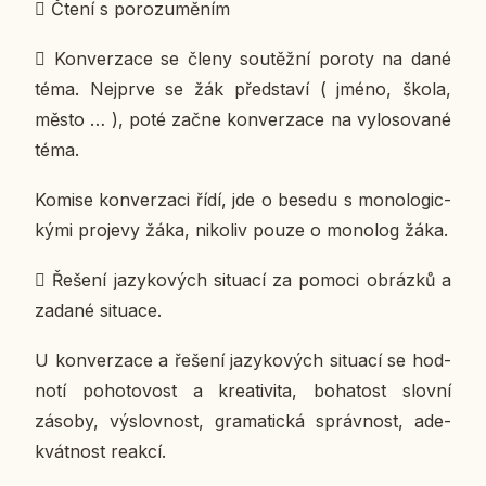
​
Čtení s po­ro­zu­mě­ním
​
Kon­ver­za­ce se členy sou­těž­ní poroty
na dané
téma. Nej­pr­ve se žák před­sta­ví ( jméno, škola,
město … ), poté začne kon­ver­za­ce na vy­lo­so­va­né
téma.
Komise kon­ver­za­ci řídí, jde o besedu s mo­no­lo­gic­
ký­mi pro­je­vy žáka, ni­ko­liv pouze o mo­no­log žáka.
​
Řešení ja­zy­ko­vých si­tu­a­cí
za pomoci ob­ráz­ků a
zadané si­tu­a­ce.
U kon­ver­za­ce a řešení ja­zy­ko­vých si­tu­a­cí se hod­
no­tí po­ho­to­vost a kre­a­ti­vi­ta, bo­ha­tost slovní
zásoby, vý­slov­nost, gra­ma­tic­ká správ­nost, ade­
kvát­nost reakcí.