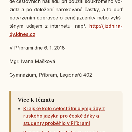
dě ces­tov­ních ná­kla­dů při po­u­ži­tí sou­kro­mé­ho vo­
zi­dla a po do­lo­že­ní ná­ro­ko­va­né částky, a to buď
po­tvr­ze­ním do­prav­ce o ceně jíz­den­ky nebo vy­tiš­
tě­ným údajem z in­ter­ne­tu, např.
http://jizd­ni­ra­
dy.idnes.cz
.
V Pří­bra­mi dne 6. 1. 2018
Mgr. Ivana Maš­ko­vá
Gym­ná­zi­um, Pří­bram, Le­gi­o­ná­řů 402
Více k tématu
Krajské kolo celostátní olympiády z
ruského jazyka pro české žáky a
studenty proběhlo v Příbrami