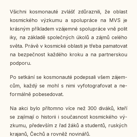
Všich­ni kos­mo­nau­té zvlášť zdů­raz­ni­li, že oblast
kos­mic­ké­ho vý­zku­mu a spo­lu­prá­ce na MVS je
krás­ným pří­kla­dem vzá­jem­né spo­lu­prá­ce vně po­li­t
i­ky, na zá­kla­dě spo­leč­ných úkolů a zájmů celého
světa. Právě v kos­mic­ké ob­las­ti je třeba pa­ma­to­vat
na bez­peč­nost kaž­dé­ho kroku a na part­ner­skou
pod­po­ru.
Po se­tká­ní se kos­mo­nau­té po­de­psa­li všem zá­jem­
cům, každý se mohl s nimi vy­fo­to­gra­fo­vat a ne­
for­mál­ně po­be­se­do­vat.
Na akci bylo pří­tomno více než 300 diváků, kteří
se za­jí­ma­jí o his­to­rii i sou­čas­nost kos­mic­ké­ho vý­
zku­mu, pře­de­vším z řad žáků a stu­den­tů, rus­kých
kra­ja­nů, Čechů a rovněž no­vi­ná­řů.