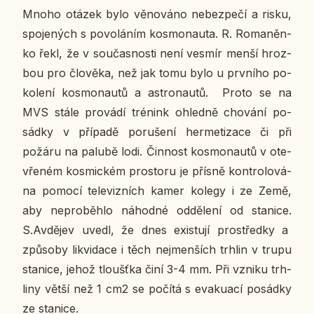
Mnoho otázek bylo vě­no­vá­no ne­bez­pe­čí a risku,
spo­je­ných s po­vo­lá­ním kos­mo­nau­ta. R. Ro­ma­něn­
ko řekl, že v sou­čas­nos­ti není vesmír menší hroz­
bou pro člo­vě­ka, než jak tomu bylo u prv­ní­ho po­
ko­le­ní kos­mo­nau­tů a as­t­ro­nau­tů. Proto se na
MVS stále pro­vá­dí tré­nink ohled­ně cho­vá­ní po­
sád­ky v pří­pa­dě po­ru­še­ní her­me­ti­za­ce či při
požáru na palubě lodi. Čin­nost kos­mo­nau­tů v ote­
vře­ném kos­mic­kém pro­sto­ru je přísně kon­t­ro­lo­vá­
na pomocí te­le­viz­ních kamer kolegy i ze Země,
aby ne­pro­běh­lo ná­hod­né od­dě­le­ní od sta­ni­ce.
S.Av­dě­jev uvedl, že dnes exis­tu­jí pro­střed­ky a
způ­so­by li­kvi­da­ce i těch nejmen­ších trhlin v trupu
sta­ni­ce, jehož tloušť­ka činí 3-4 mm. Při vzniku trh­
li­ny větší než 1 cm2 se počítá s eva­ku­a­cí po­sád­ky
ze sta­ni­ce.