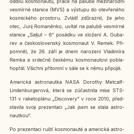
oddílu kos­mo­nau­tů, práce na palubě me­zi­ná­rod­ní
vesmír­né sta­ni­ce (MVS) a vý­stu­pu do ote­vře­né­ho
kos­mic­ké­ho pro­sto­ru. Zvlášť zdů­raz­nil, že jeho
otec, Jurij Ro­ma­něn­ko, uvítal na palubě vesmír­né
sta­ni­ce „Saljut – 6“ po­sád­ku ve slo­že­ní A. Gu­ba­
rev a čes­ko­slo­ven­ský kos­mo­naut V. Remek. Při­
po­mněl, že 26. září je dnem na­ro­ze­ní Vla­di­mí­ra
Remka a sr­deč­ně čes­ké­mu kos­mo­nau­to­vi po­bla­
ho­přál. Všich­ni pří­tomní v sále se k němu při­po­ji­li.
Ame­ric­ká as­t­ro­naut­ka NASA Do­ro­thy Met­calf-
Lin­denbur­ge­ro­vá, která se zú­čast­ni­la mise STS-
131 v ra­ke­to­plá­nu „Dis­co­ve­ry“ v roce 2010, před­
sta­vi­la svoji pre­zen­ta­ci „Jak jsem se stala as­t­ro­
naut­kou“.
Po pre­zen­ta­ci ruští kos­mo­nau­té a ame­ric­ká as­t­ro­