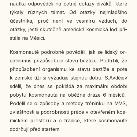
naut­ka od­po­vě­dě­li na četné dotazy diváků, které
týkaly růz­ných témat. Od otázky nejmlad­ší­ho
účast­ní­ka, proč není ve vesmí­ru vzduch, do
otázky, jestli sku­teč­ně ame­ric­ká kos­mic­ká loď při­
stá­la na Měsíci.
Kos­mo­nau­té po­drob­ně po­vě­dě­li, jak se lidský or­
ga­nis­mus při­způ­so­bu­je stavu bez­tí­že. Pod­trh­li, že
při­způ­so­be­ní or­ga­nis­mu ke stavu bez­tí­že a poté
k zemské tíži si vy­ža­du­je stej­nou dobu. S.Av­dě­jev
sdělil, že dnes se po­klá­dá za ma­xi­mál­ní období
pobytu kos­mo­nau­ta na oběžné dráze 6 měsíců.
Po­dě­lil se o způ­so­by a metody tré­nin­ku na MVS,
zvlášt­nos­ti a po­drob­nos­ti práce v ote­vře­ném kos­
mic­kém pro­sto­ru a o tra­di­ce, které kos­mo­nau­té
do­dr­žu­jí před star­tem.