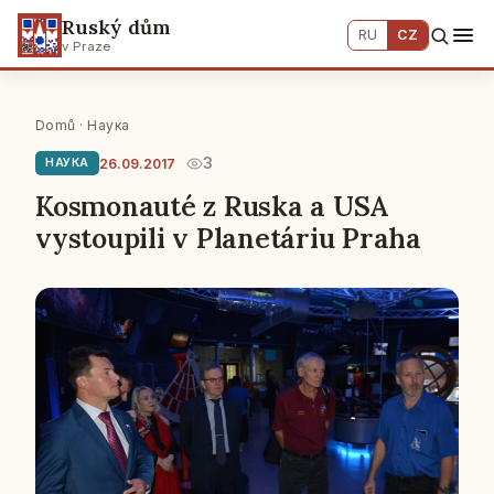
Ruský dům
RU
CZ
v Praze
Domů
·
Наука
3
26.09.2017
НАУКА
Kosmonauté z Ruska a USA
vystoupili v Planetáriu Praha