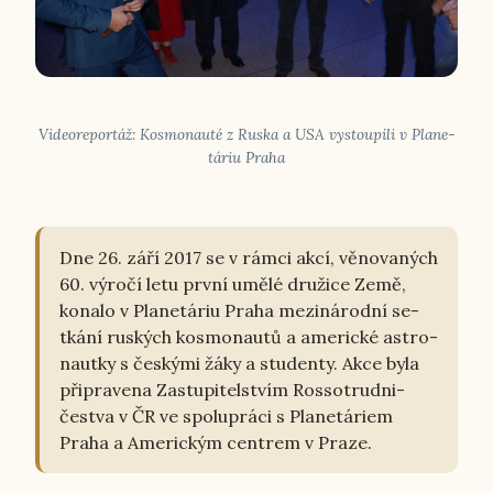
Vi­deo­re­por­táž: Kos­mo­nau­té z Ruska a USA vy­stou­pi­li v Pla­ne­
táriu Praha
Dne 26. září 2017 se v rámci akcí, vě­no­va­ných
60. výročí letu první umělé dru­ži­ce Země,
konalo v Pla­ne­táriu Praha me­zi­ná­rod­ní se­
tká­ní rus­kých kos­mo­nau­tů a ame­ric­ké as­t­ro­
naut­ky s čes­ký­mi žáky a stu­den­ty. Akce byla
při­pra­ve­na Za­stu­pi­tel­stvím Ros­so­trud­ni­
čestva v ČR ve spo­lu­prá­ci s Pla­ne­tári­em
Praha a Ame­ric­kým cen­t­rem v Praze.