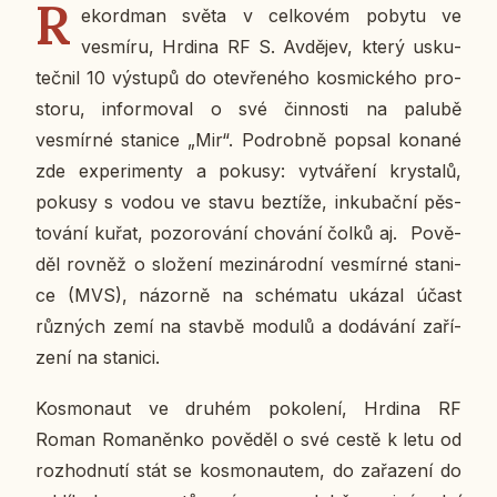
R
e­kord­man světa v cel­ko­vém pobytu ve
vesmí­ru, Hrdina RF S. Av­dě­jev, který usku­
teč­nil 10 vý­stu­pů do ote­vře­né­ho kos­mic­ké­ho pro­
sto­ru, in­for­mo­val o své čin­nos­ti na palubě
vesmír­né sta­ni­ce „Mir“. Po­drob­ně popsal konané
zde ex­pe­ri­men­ty a pokusy: vy­tvá­ře­ní krys­ta­lů,
pokusy s vodou ve stavu bez­tí­že, in­ku­bač­ní pěs­
to­vá­ní kuřat, po­zo­ro­vá­ní cho­vá­ní čolků aj. Po­vě­
děl rovněž o slo­že­ní me­zi­ná­rod­ní vesmír­né sta­ni­
ce (MVS), ná­zor­ně na sché­ma­tu ukázal účast
růz­ných zemí na stavbě modulů a do­dá­vá­ní za­ří­
ze­ní na sta­ni­ci.
Kos­mo­naut ve druhém po­ko­le­ní, Hrdina RF
Roman Ro­ma­něn­ko po­vě­děl o své cestě k letu od
roz­hod­nu­tí stát se kos­mo­nau­tem, do za­řa­ze­ní do