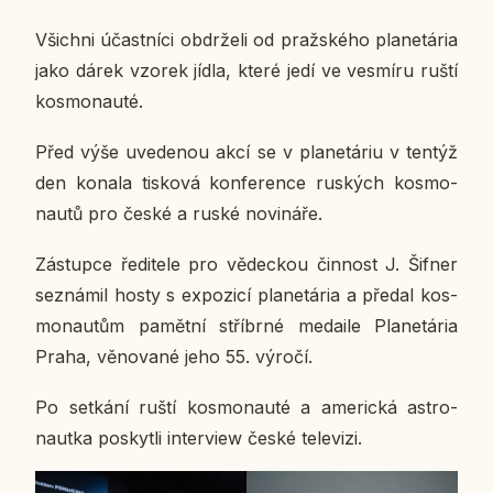
Všich­ni účast­ní­ci ob­dr­že­li od praž­ské­ho pla­ne­tária
jako dárek vzorek jídla, které jedí ve vesmí­ru ruští
kos­mo­nau­té.
Před výše uve­de­nou akcí se v pla­ne­táriu v tentýž
den konala tis­ko­vá kon­fe­ren­ce rus­kých kos­mo­
nau­tů pro české a ruské no­vi­ná­ře.
Zá­stup­ce ře­di­te­le pro vě­dec­kou čin­nost J. Šifner
se­zná­mil hosty s ex­po­zi­cí pla­ne­tária a předal kos­
mo­nau­tům pa­mět­ní stří­br­né me­dai­le Pla­ne­tária
Praha, vě­no­va­né jeho 55. výročí.
Po se­tká­ní ruští kos­mo­nau­té a ame­ric­ká as­t­ro­
naut­ka po­skyt­li in­ter­view české te­le­vi­zi.