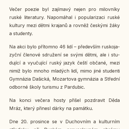
Večer poezie byl za­jí­ma­vý nejen pro mi­lov­ní­ky
ruské li­te­ra­tu­ry. Na­po­má­hal i po­pu­la­ri­za­ci ruské
kul­tu­ry mezi dětmi kra­ja­nů a rovněž čes­ký­mi žáky
a stu­den­ty.
Na akci bylo pří­tomno 46 lidí – pře­de­vším rus­ko­ja­
zyč­ní čle­no­vé sdru­že­ní se svými dětmi, ale i stu­
du­jí­cí a vy­u­ču­jí­cí ruský jazyk čeští občané, mezi
nimiž bylo mnoho mla­dých lidí, mimo jiné stu­den­ti
Gym­ná­zia Da­šic­ká, Mo­zar­to­va gym­ná­zia a Střed­ní
od­bor­né školy tu­ris­mu z Par­du­bic.
Na konci večera hosty přišel pozdra­vit Děda
Mráz, který při­ne­sl dárky na pa­mát­ku.
Dne 20. pro­sin­ce se v Du­chov­ním a kul­tur­ním