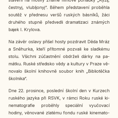
čest­nyj, vlubljo­nyj“. Během před­sta­ve­ní pro­běh­la
soutěž v před­ne­su veršů rus­kých bás­ní­ků, žáci
dru­hé­ho stupně před­ved­li dra­ma­ti­za­ci zná­mých
bajek I. Kry­lo­va.
Na závěr oslavy přišel hosty pozdra­vit Děda Mráz
a Sně­hur­ka, kteří pří­tom­né po­zva­li ke slad­ké­mu
stolu. Všich­ni zú­čast­ně­ní ob­dr­že­li dárky na pa­
mát­ku. Ruské stře­dis­ko vědy a kul­tu­ry v Praze vě­
no­va­lo školní knihov­ně soubor knih „Bib­li­o­těč­ka
škol­ni­ka“.
Dne 22. pro­sin­ce, po­sled­ní školní den v Kur­zech
rus­ké­ho jazyka při RSVK, v rámci Roku ruské ki­
ne­ma­to­gra­fie pro­běh­ly spe­ci­ál­ní vy­u­čo­va­cí
hodiny, vě­no­va­né zla­té­mu fondu ruské ki­ne­ma­to­