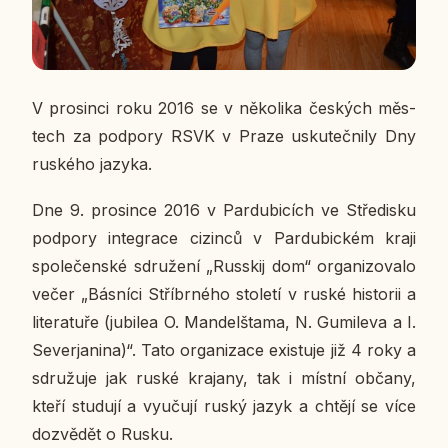
V pro­sin­ci roku 2016 se v ně­ko­li­ka čes­kých měs­
tech za pod­po­ry RSVK v Praze usku­teč­ni­ly Dny
rus­ké­ho jazyka.
Dne 9. pro­sin­ce 2016 v Par­du­bi­cích ve Stře­dis­ku
pod­po­ry in­te­gra­ce ci­zin­ců v Par­du­bic­kém kraji
spo­le­čen­ské sdru­že­ní „Russkij dom“ or­ga­ni­zo­va­lo
večer „Bás­ní­ci Stří­br­né­ho sto­le­tí v ruské his­to­rii a
li­te­ra­tu­ře (ju­bi­lea O. Man­del­šta­ma, N. Gu­mi­le­va a I.
Se­verja­ni­na)“. Tato or­ga­ni­za­ce exis­tu­je již 4 roky a
sdru­žu­je jak ruské kra­ja­ny, tak i místní občany,
kteří stu­du­jí a vy­u­ču­jí ruský jazyk a chtějí se více
do­zvě­dět o Rusku.