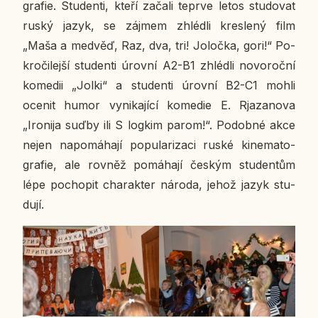
gra­fie. Stu­den­ti, kteří začali teprve letos stu­do­vat
ruský jazyk, se zájmem zhléd­li kres­le­ný film
„Maša a medvěď, Raz, dva, tri! Jo­ločka, gori!“ Po­
kro­či­lej­ší stu­den­ti úrovní A2-B1 zhléd­li no­vo­roč­ní
ko­me­dii „Jolki“ a stu­den­ti úrovní B2-C1 mohli
ocenit humor vy­ni­ka­jí­cí ko­me­die E. Rja­za­no­va
„Iro­ni­ja suďby ili S logkim parom!“. Po­dob­né akce
nejen na­po­má­ha­jí po­pu­la­ri­za­ci ruské ki­ne­ma­to­
gra­fie, ale rovněž po­má­ha­jí českým stu­den­tům
lépe po­cho­pit cha­rak­ter národa, jehož jazyk stu­
du­jí.