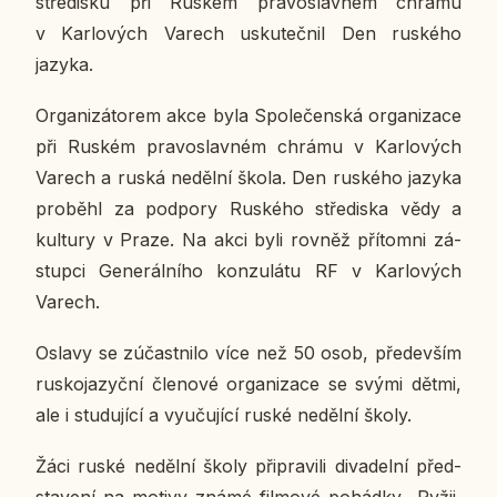
stře­dis­ku při Ruském pra­voslav­ném chrámu
v Kar­lo­vých Varech usku­teč­nil Den rus­ké­ho
jazyka.
Or­ga­ni­zá­to­rem akce byla Spo­le­čen­ská or­ga­ni­za­ce
při Ruském pra­voslav­ném chrámu v Kar­lo­vých
Varech a ruská ne­děl­ní škola. Den rus­ké­ho jazyka
pro­bě­hl za pod­po­ry Rus­ké­ho stře­dis­ka vědy a
kul­tu­ry v Praze. Na akci byli rovněž pří­tomni zá­
stup­ci Ge­ne­rál­ní­ho kon­zu­lá­tu RF v Kar­lo­vých
Varech.
Oslavy se zú­čast­ni­lo více než 50 osob, pře­de­vším
rus­ko­ja­zyč­ní čle­no­vé or­ga­ni­za­ce se svými dětmi,
ale i stu­du­jí­cí a vy­u­ču­jí­cí ruské ne­děl­ní školy.
Žáci ruské ne­děl­ní školy při­pra­vi­li di­va­del­ní před­
sta­ve­ní na motivy známé fil­mo­vé po­hád­ky „Ryžij,