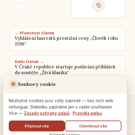
← Předchozí článek
Vyhlášení laureátů prestižní ceny „Člověk roku
2016“
Další článek →
V České republice startuje podávání přihlášek
do soutěže „Živá klasika“
Soubory cookie
Nezbytné cookies jsou vždy zapnuté — bez nich web
nefunguje. Statistiku zapínáme jen s vaším souhlasem.
Kontakty a spojení →
Více —
Zásady ochrany údajů
·
Pravidla webu
.
Přijmout vše
Odmítnout vše
Nastavit cookies