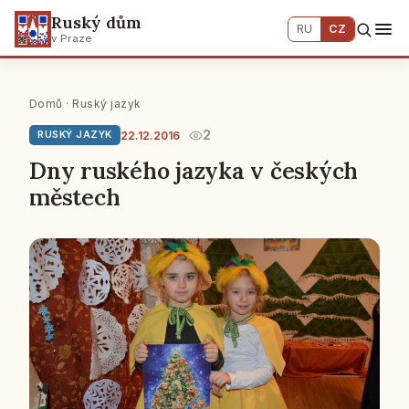
Ruský dům
RU
CZ
v Praze
Domů
·
Ruský jazyk
2
22.12.2016
RUSKÝ JAZYK
Dny ruského jazyka v českých
městech