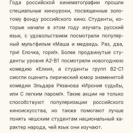
Года рос­сий­ской ки­не­ма­то­гра­фии прошли
спе­ци­аль­ные ки­но­уро­ки, по­свя­щен­ные зо­ло­
то­му фонду рос­сий­ско­го кино. Сту­ден­ты, ко­
то­рые начали в этом году изу­чать рус­ский
язык, с удо­воль­стви­ем по­смот­ре­ли по­пу­ляр­
ный мульт­фильм «Маша и мед­ведь. Раз, два,
три! Елочка, гори!». Более про­дви­ну­тые сту­
ден­ты уровня А2-В1 по­смот­ре­ли но­во­год­нюю
ко­ме­дию «Елки», а сту­ден­ты групп В2-С1
смогли оце­нить ли­ри­че­ский юмор зна­ме­ни­той
ко­ме­дии Эль­да­ра Ря­за­но­ва «Ирония судьбы,
или С легким паром!». Такие акции не только
спо­соб­ству­ют по­пу­ля­ри­за­ции рос­сий­ско­го
ки­но­ис­кус­ства, но также по­мо­га­ют лучше
понять чеш­ским сту­ден­там на­ци­о­наль­ный ха­
рак­тер народа, чей язык они изу­ча­ют.