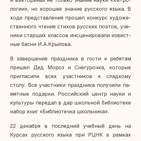
ло­гии», но хо­ро­шее знание рус­ско­го языка. В
ходе пред­став­ле­ния прошел кон­курс ху­до­же­
ствен­но­го чтение стихов рус­ских поэтов, уче­
ни­ки стар­ших клас­сов ин­сце­ни­ро­ва­ли из­вест­
ные басни И.А.Кры­ло­ва.
В за­вер­ше­ние празд­ни­ка в гости к ре­бя­там
пришел Дед Мороз и Сне­гу­роч­ка, ко­то­рые
при­гла­си­ли всех участ­ни­ков к слад­ко­му
столу. Все участ­ни­ки празд­ни­ка по­лу­чи­ли па­
мят­ные по­дар­ки. Рос­сий­ский центр науки и
куль­ту­ры пе­ре­дал в дар школь­ной биб­лио­те­ке
набор книг «Биб­лио­теч­ка школь­ни­ка».
22 де­каб­ря в по­след­ний учеб­ный день на
Курсах рус­ско­го языка при РЦНК в рамках