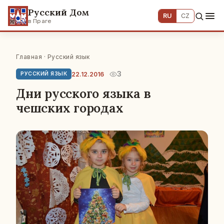
Русский Дом
RU
CZ
в Праге
Главная
·
Русский язык
3
22.12.2016
РУССКИЙ ЯЗЫК
Дни русского языка в
чешских городах