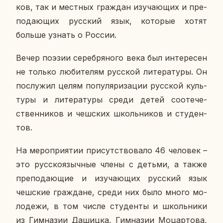
ков, так и мест­ных граж­дан изу­ча­ю­щих и пре­
по­да­ю­щих рус­ский язык, ко­то­рые хотят
больше узнать о России.
Вечер поэзии се­реб­ря­но­го века был ин­те­ре­сен
не только лю­би­те­лям рус­ской ли­те­ра­ту­ры. Он
по­слу­жил целям по­пу­ля­ри­за­ции рус­ской куль­
ту­ры и ли­те­ра­ту­ры среди детей со­оте­че­
ствен­ни­ков и чеш­ских школь­ни­ков и сту­ден­
тов.
На ме­ро­при­я­тии при­сут­ство­ва­ло 46 че­ло­век –
это рус­ско­языч­ные члены с детьми, а также
пре­по­да­ю­щие и изу­ча­ю­щих рус­ский язык
чеш­ские граж­дане, среди них было много мо­
ло­де­жи, в том числе сту­ден­ты и школь­ни­ки
из Гим­на­зии Да­шиц­ка, Гим­на­зии Мо­цар­то­ва,