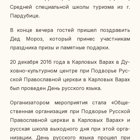
Сред­ней спе­ци­аль­ной школы ту­риз­ма из г.
Пар­ду­би­це.
В конце вечера гостей пришел по­здра­вить
Дед Мороз, ко­то­рый принес участ­ни­кам
празд­ни­ка призы и па­мят­ные по­дар­ки.
20 де­каб­ря 2016 года в Кар­ло­вых Варах в Ду­
хов­но-куль­тур­ном центре при По­дво­рье Рус­
ской Пра­во­слав­ной церкви в Кар­ло­вых Варах
был про­ве­ден День рус­ско­го языка.
Ор­га­ни­за­то­ром ме­ро­при­я­тия стала «Об­ще­
ствен­ная ор­га­ни­за­ция при По­дво­рье Рус­ской
Пра­во­слав­ной церкви в Кар­ло­вых Варах» и
рус­ская школа вы­ход­но­го дня при этой ор­га­
ни­за­ции. День рус­ско­го языка прошел при