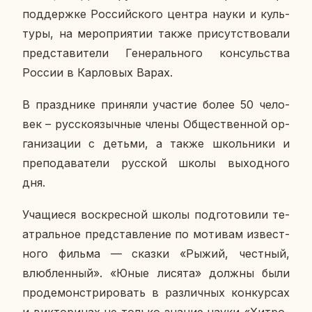
под­держ­ке Рос­сий­ско­го центра науки и куль­
ту­ры, на ме­ро­при­я­тии также при­сут­ство­ва­ли
пред­ста­ви­те­ли Ге­не­раль­но­го кон­суль­ства
России в Кар­ло­вых Варах.
В празд­ни­ке при­ня­ли уча­стие более 50 че­ло­
век – рус­ско­языч­ные члены Об­ще­ствен­ной ор­
га­ни­за­ции с детьми, а также школь­ни­ки и
пре­по­да­ва­те­ли рус­ской школы вы­ход­но­го
дня.
Уча­щи­е­ся вос­крес­ной школы под­го­то­ви­ли те­
ат­раль­ное пред­став­ле­ние по мо­ти­вам из­вест­
но­го фильма — сказки «Рыжий, чест­ный,
влюб­лен­ный». «Юные лисята» должны были
про­де­мон­стри­ро­вать в раз­лич­ных кон­кур­сах
и вик­то­ри­нах не только знание науки «Хит­ро­