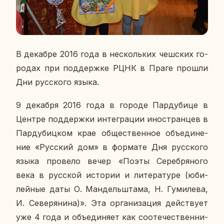
В де­каб­ре 2016 года в несколь­ких чеш­ских го­
ро­дах при под­держ­ке РЦНК в Праге прошли
Дни рус­ско­го языка.
9 де­каб­ря 2016 года в городе Пар­ду­би­це в
Центре под­держ­ки ин­те­гра­ции ино­стран­цев в
Пар­ду­биц­ком крае об­ще­ствен­ное объ­еди­не­
ние «Рус­ский дом» в фор­ма­те Дня рус­ско­го
языка про­ве­ло вечер «Поэты Се­реб­ря­но­го
века в рус­ской ис­то­рии и ли­те­ра­ту­ре (юби­
лей­ные даты О. Ман­дель­шта­ма, Н. Гу­ми­ле­ва,
И. Се­ве­ря­ни­на)». Эта ор­га­ни­за­ция дей­ству­ет
уже 4 года и объ­еди­ня­ет как со­оте­че­ствен­ни­