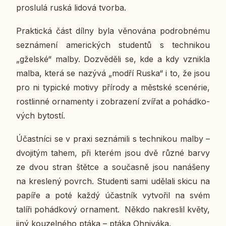
pro­slu­lá ruská lidová tvorba.
Prak­tic­ká část dílny byla vě­no­vá­na po­drob­né­mu
se­zná­me­ní ame­ric­kých stu­den­tů s tech­ni­kou
„gžel­ské“ malby. Do­zvě­dě­li se, kde a kdy vznik­la
malba, která se nazývá „modří Ruska“ i to, že jsou
pro ni ty­pic­ké motivy pří­ro­dy a měst­ské sce­né­rie,
rost­lin­né or­na­men­ty i zob­ra­ze­ní zvířat a po­hád­ko­
vých by­tos­tí.
Účast­ní­ci se v praxi se­zná­mi­li s tech­ni­kou malby –
dvo­ji­tým tahem, při kterém jsou dvě různé barvy
ze dvou stran štětce a sou­čas­ně jsou na­ná­še­ny
na kres­le­ný povrch. Stu­den­ti sami udě­la­li skicu na
papíře a poté každý účast­ník vy­tvo­řil na svém
talíři po­hád­ko­vý or­na­ment. Někdo na­kres­lil květy,
jiný kou­zel­né­ho ptáka – ptáka Oh­ni­vá­ka.