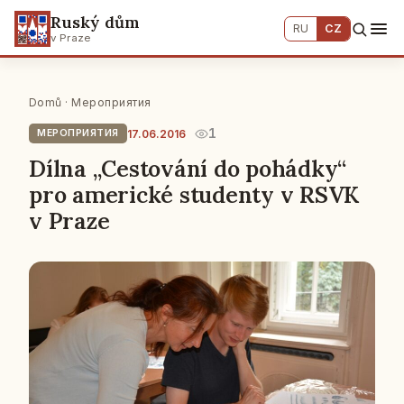
Ruský dům
RU
CZ
v Praze
Domů
·
Мероприятия
1
17.06.2016
МЕРОПРИЯТИЯ
Dílna „Cestování do pohádky“
pro americké studenty v RSVK
v Praze