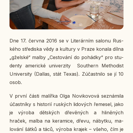
Dne 17. června 2016 se v Li­te­rár­ním salonu Rus­
ké­ho stře­dis­ka vědy a kul­tu­ry v Praze konala dílna
„gžel­ské“ malby „Ces­to­vá­ní do po­hád­ky“ pro stu­
den­ty ame­ric­ké uni­ver­zi­ty Sou­thern Me­tho­dist
Uni­ver­si­ty (Dallas, stát Texas). Zú­čast­ni­lo se jí 10
osob.
V první části ma­líř­ka Olga No­vi­ko­vo­vá se­zná­mi­la
účast­ní­ky s his­to­rií rus­kých li­do­vých ře­me­sel, jako
je výroba dět­ských dře­vě­ných a hli­ně­ných
hraček, malba na ke­ra­mi­ce, dřevu, ná­byt­ku, ma­
lo­vá­ní šátků a táců, výroba krajek – všeho, čím je