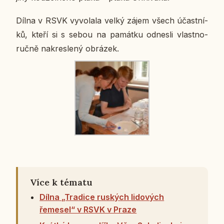
Dílna v RSVK vy­vo­la­la velký zájem všech účast­ní­
ků, kteří si s sebou na pa­mát­ku od­nes­li vlast­no­
ruč­ně na­kres­le­ný ob­rá­zek.
Více k tématu
Dílna „Tradice ruských lidových
řemesel“ v RSVK v Praze