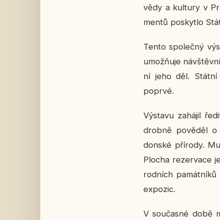
vědy a kul­tu­ry v Pra
men­tů po­skyt­lo Stá
Tento spo­leč­ný vý­st
umož­ňu­je ná­vštěv­n
ní jeho děl. Státní 
poprvé.
Vý­sta­vu za­há­jil ře
drob­ně po­vě­děl o 
donské pří­ro­dy. Mu
Plocha re­zer­va­ce je
rod­ních pa­mát­ní­ků
ex­po­zic.
V sou­čas­né době mu