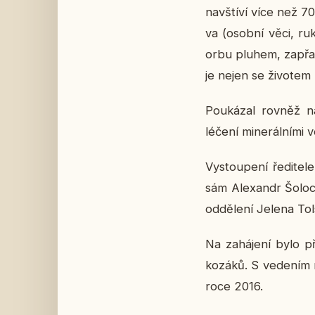
na­vští­ví více než 7
va (osobní věci, ru­k
orbu pluhem, za­přa­ž
je nejen se ži­vo­tem 
Po­u­ká­zal rovněž na
léčení mi­ne­rál­ní­mi
Vy­stou­pe­ní ře­di­t
sám Ale­xan­dr Šo­lo­
od­dě­le­ní Jelena Tols
Na za­há­je­ní bylo 
kozáků. S ve­de­ním 
roce 2016.