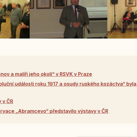
nov a malíři jeho okolí“ v RSVK v Praze
luční události roku 1917 a osudy ruského kozáctva“ byla
y v ČR
vace „Abramcevo“ představilo výstavy v ČR