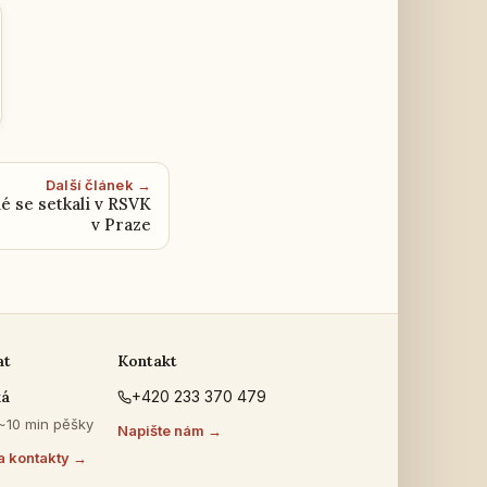
Další článek →
é se setkali v RSVK
v Praze
at
Kontakt
ká
+420 233 370 479
 ~10 min pěšky
Napište nám →
a kontakty →