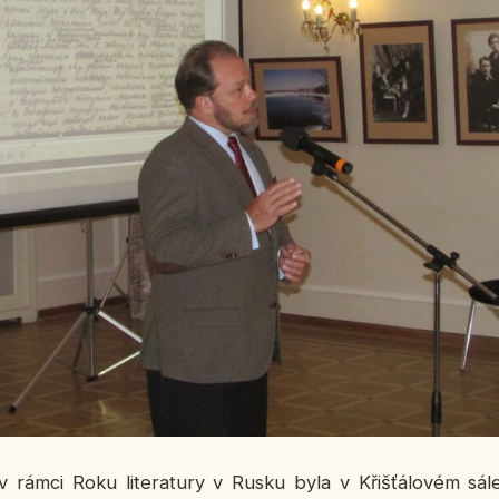
rámci Roku li­te­ra­tu­ry v Rusku byla v Křiš­ťá­lo­vém sále