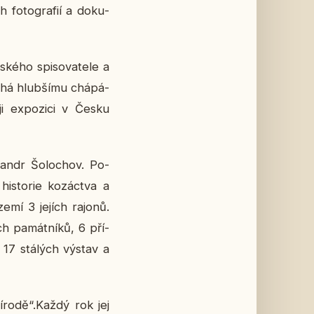
 fo­to­gra­fií a do­ku­
ké­ho spi­so­va­te­le a
­há hlub­ší­mu chá­pá­
i ex­po­zi­ci v Česku
­xan­dr Šo­lo­chov. Po­
s­to­rie ko­zác­tva a
zemí 3 jejích rajonů.
ch pa­mát­ní­ků, 6 pří­
o 17 stá­lých výstav a
­ro­dě“.Každý rok jej