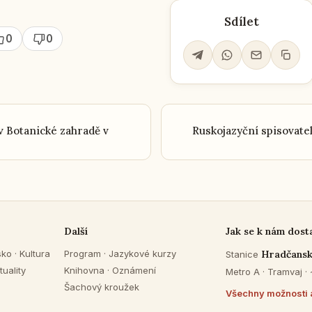
Sdílet
0
0
v Botanické zahradě v
Ruskojazyční spisovatel
Další
Jak se k nám dost
sko
·
Kultura
Program
·
Jazykové kurzy
Hradčans
Stanice
tuality
Knihovna
·
Oznámení
Metro A · Tramvaj ·
Šachový kroužek
Všechny možnosti 