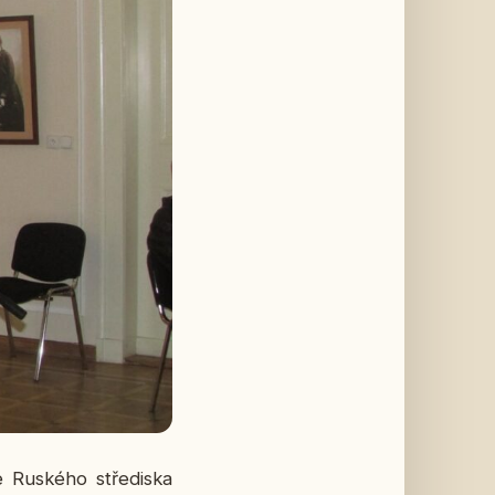
 Rus­ké­ho stře­dis­ka