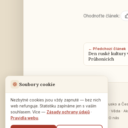
Ohodnoťte článek:
← Předchozí článek
Den ruské kultury 
Průhonicích
Soubory cookie
Sekce
Ruský dům
v Praze
Nezbytné cookies jsou vždy zapnuté — bez nich
O Rusku
·
Rusko a Če
web nefunguje. Statistiku zapínáme jen s vaším
Na Zátorce 16
Vzdělávání
·
Věda
·
Ak
souhlasem. Více —
Zásady ochrany údajů
·
160 00 Praha 6
Publikace
·
O nás
Pravidla webu
.