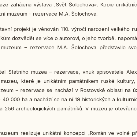
ze za­há­je­na vý­sta­va „Svět Šo­lo­cho­va». Kopie uni­kát­ních
tní muzeum – re­zer­va­ce M.A. Šo­lo­cho­va.
av­ní pro­jekt je vě­no­ván 110. výročí na­ro­ze­ní vel­ké­ho rus­
í­kům do­zvě­dět se více o au­to­ro­vi, o jeho tvorbě, na­po­má
muzeum – re­zer­va­ce M.A. Šo­lo­cho­va před­sta­vi­lo svoj
­di­tel Stát­ní­ho muzea – re­zer­va­ce, vnuk spi­so­va­te­le Ale
muzeu, které je uni­kát­ním pa­mát­ní­kem ruské kul­tu­ry, hi
zeum – re­zer­va­ce se na­chá­zí v Ros­tov­ské ob­las­ti na ú
 40 000 ha a na­chá­zí se na ní 19 his­to­ric­kých a kul­tur­ní
 a 256 ar­che­o­lo­gic­kých pa­mát­ní­ků. V muzeu je ote­vře­n
zeum re­a­li­zu­je uni­kát­ní kon­cep­ci „Román ve volné pří