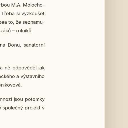
or­bou M.A. Mo­lo­cho­
. Třeba si vy­zkou­šet
uzea to, že se­zna­mu­
záků – rol­ní­ků.
 na Donu, sa­na­tor­ní
Na ně od­po­vě­děl jak
­ké­ho a vý­stav­ní­ho
ni­ko­vo­vá.
 mnozí jsou po­tom­ky
spo­leč­ný pro­jekt v