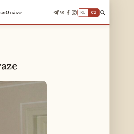
ace
O nás
RU
CZ
raze