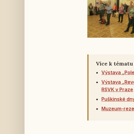
Více k tématu
Výstava „Pole
Výstava „Revo
RSVK v Praze
Puškinské dn
Muzeum-rezer