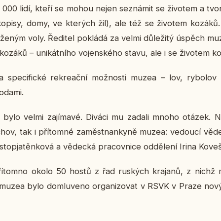
0 000 lidí, kteří se mohou nejen se­zná­mit se ži­vo­tem a tv
o­pi­sy, domy, ve kte­rých žil), ale též se ži­vo­tem kozáků
e­ným voly. Ře­di­tel po­klá­dá za velmi dů­le­ži­tý úspěch m
kozáků – uni­kát­ní­ho vo­jen­ské­ho stavu, ale i se ži­vo­tem ko
 spe­ci­fic­ké re­kre­ač­ní mož­nos­ti muzea – lov, ry­bo­lov
 vodami.
e­le bylo velmi za­jí­ma­vé. Diváci mu zadali mnoho otázek. 
chov, tak i pří­tom­né za­měst­nan­ky­ně muzea: ve­dou­cí vě­dec
to­pja­těn­ko­vá a vě­dec­ká pra­cov­ni­ce od­dě­le­ní Irina Ko­veš­
pří­tomno okolo 50 hostů z řad rus­kých kra­ja­nů, z nichž
muzea bylo do­mlu­ve­no or­ga­ni­zo­vat v RSVK v Praze nový 