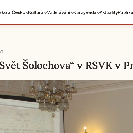
sko a Česko
Kultura
Vzdělávání
Kurzy
Věda
Aktuality
Publik
2
Svět Šolochova“ v RSVK v P