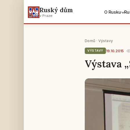
Ruský dům
O Rusku
Ru
v Praze
Domů
·
Výstavy
19.10.2015
VÝSTAVY
Výstava „