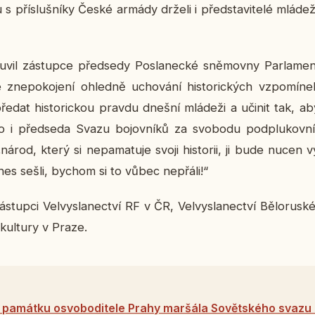
s pří­sluš­ní­ky České armády drželi i před­sta­vi­te­lé mlá­de
­vil zá­stup­ce před­se­dy Po­sla­nec­ké sně­mov­ny Par­la­men
né zne­po­ko­je­ní ohled­ně ucho­vá­ní his­to­ric­kých vzpo­mí­n
ředat his­to­ric­kou pravdu dnešní mlá­de­ži a učinit tak, ab
o i před­se­da Svazu bo­jov­ní­ků za svo­bo­du pod­plu­kov­ník
„národ, který si ne­pa­ma­tu­je svoji his­to­rii, ji bude nucen 
es sešli, bychom si to vůbec ne­přá­li!“
á­stup­ci Vel­vy­sla­nec­tví RF v ČR, Vel­vy­sla­nec­tví Bě­lo­rus­k
kul­tu­ry v Praze.
i památku osvoboditele Prahy maršála Sovětského svazu I