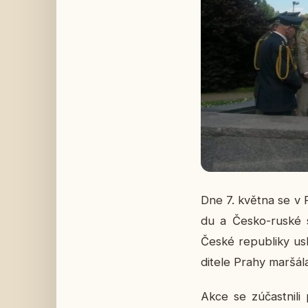
Dne 7. května se v Pra
du a Česko-ruské spo
České re­pub­li­ky usk
di­te­le Prahy mar­šá­
Akce se zú­čast­ni­li 