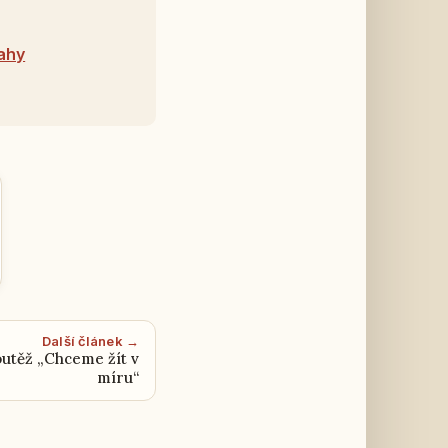
rahy
Další článek →
utěž „Chceme žít v
míru“