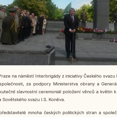
ze na ná­měs­tí In­terbri­gá­dy z ini­ci­a­ti­vy Čes­ké­ho svazu 
­leč­nos­ti, za pod­po­ry Mi­nis­ter­stva obrany a Ge­ne­r
u­teč­nil slav­nost­ní ce­re­mo­ni­ál po­lo­že­ní věnců a květin 
la So­vět­ské­ho svazu I.S. Koněva.
před­sta­vi­te­lé mnoha čes­kých po­li­tic­kých stran a spo­le­če