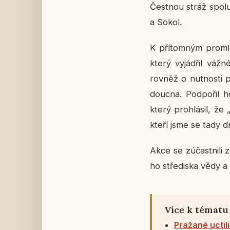
Čest­nou stráž spolu 
a Sokol.
K pří­tom­ným pro­mlu
který vy­já­d­řil váž
rovněž o nut­nos­ti p
douc­na. Pod­po­řil h
který pro­hlá­sil, že 
kteří jsme se tady dn
Akce se zú­čast­ni­li z
ho stře­dis­ka vědy a 
Více k tématu
Pražané uctil