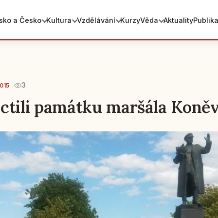
sko a Česko
Kultura
Vzdělávání
Kurzy
Věda
Aktuality
Publik
3
015
ctili památku maršála Koně