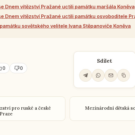
 se Dnem vítězství Pražané uctili památku maršála Koněva
 se Dnem vítězství Pražané uctili památku osvoboditele P
i památku sovětského velitele Ivana Stěpanoviče Koněva
Sdílet
0
0
ězství pro ruské a české
Mezinárodní dětská so
 Praze