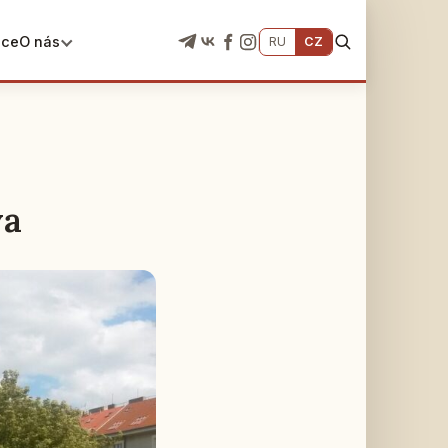
ace
O nás
RU
CZ
va