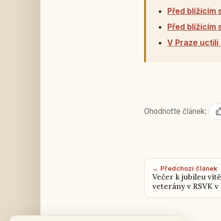
Před blížícím
Před blížícím
V Praze uctil
Ohodnoťte článek:
← Předchozí článek
Večer k jubileu vít
veterány v RSVK v