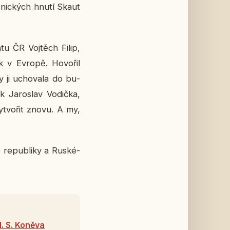
ž­nic­kých hnutí Skaut
­tu ČR Voj­těch Filip,
ek v Evropě. Ho­vo­řil
y ji ucho­va­la do bu­
 Ja­ro­slav Vo­dič­ka,
vy­tvo­řit znovu. A my,
é re­pub­li­ky a Rus­ké­
. S. Koněva