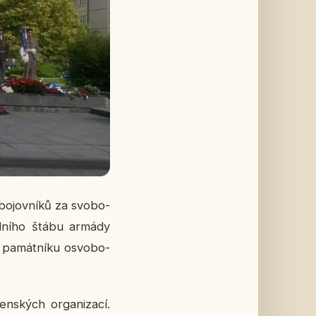
bo­jov­ní­ků za svo­bo­
ál­ní­ho štábu armády
k pa­mát­ní­ku osvo­bo­
n­ských or­ga­ni­za­cí.