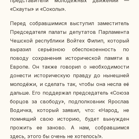
пред­ста­ви­те­ли мо­ло­деж­ных дви­же­ний —
«Скауты» и «Соколы».
Перед со­брав­ши­ми­ся вы­сту­пил за­ме­сти­тель
Пред­се­да­те­ля палаты де­пу­та­тов Пар­ла­мен­та
Чеш­ской рес­пуб­ли­ки Войтех Филип, ко­то­рый
вы­ра­зил се­рьёз­ною обес­по­ко­ен­ность по
поводу со­хра­не­ния ис­то­ри­че­ской памяти в
Европе. Он также го­во­рил о необ­хо­ди­мо­сти
до­не­сти ис­то­ри­че­скую правду до ны­неш­ней
мо­ло­дё­жи, и сде­лать так, чтобы она несла её
дальше. Его под­дер­жал пред­се­да­тель «Союза
борцов за сво­бо­ду», под­пол­ков­ник Яро­слав
Во­дич­ка, ко­то­рый заявил, что: «Народ, не
пом­ня­щий свою ис­то­рию, будет вы­нуж­ден
про­жить ее заново. А нам, со­брав­шим­ся
здесь, этого бы очень не хо­те­лось!».