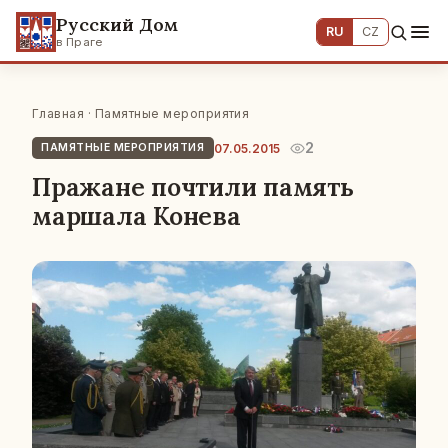
Русский Дом
RU
CZ
в Праге
Главная
·
Памятные мероприятия
2
07.05.2015
ПАМЯТНЫЕ МЕРОПРИЯТИЯ
Пражане почтили память
маршала Конева