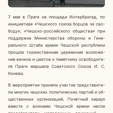
7 мая в Праге на пло­ща­ди Ин­тер­бри­гад, по
ини­ци­а­ти­ве «Чеш­ско­го союза борцов за сво­
бо­ду», «Чешско-рос­сий­ско­го об­ще­ства» при
под­держ­ке Ми­ни­стер­ства обо­ро­ны и Ге­не­
раль­но­го Штаба армии Чеш­ской рес­пуб­ли­ки
прошла тор­же­ствен­ная це­ре­мо­ния воз­ло­же­
ния венков и цветов к па­мят­ни­ку осво­бо­ди­те­
ля Праги мар­ша­ла Со­вет­ско­го Союза И. С.
Конева.
В ме­ро­при­я­тии при­ня­ли уча­стие пред­ста­ви­те­
ли многих чеш­ских по­ли­ти­че­ских партий и об­
ще­ствен­ных ор­га­ни­за­ций. По­чёт­ный караул
вместе с во­и­на­ми Чеш­ской армии несли