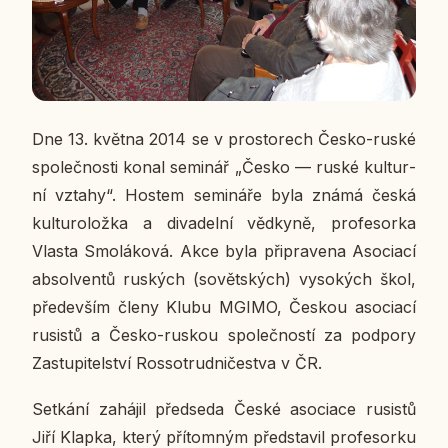
Dne 13. května 2014 se v pro­sto­rech Česko-ruské
spo­leč­nos­ti konal se­mi­nář „Česko — ruské kul­tur­
ní vztahy“. Hostem se­mi­ná­ře byla známá česká
kul­tu­ro­lož­ka a di­va­del­ní věd­ky­ně, pro­fe­sor­ka
Vlasta Smo­lá­ko­vá. Akce byla při­pra­ve­na
Aso­ci­a­cí
ab­sol­ven­tů rus­kých (so­vět­ských) vy­so­kých škol,
pře­de­vším členy Klubu MGIMO, Českou aso­ci­a­cí
ru­sis­tů a Česko-ruskou spo­leč­nos­tí za pod­po­ry
Za­stu­pi­tel­ství Ros­so­trud­ni­čestva v ČR.
Se­tká­ní za­há­jil před­se­da České aso­ci­a­ce ru­sis­tů
Jiří Klapka, který pří­tom­ným před­sta­vil pro­fe­sor­ku