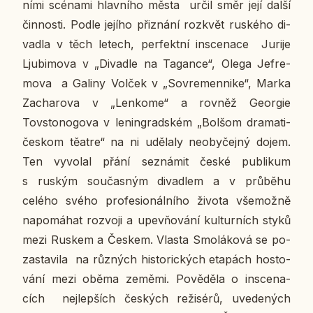
ní­mi scé­na­mi hlav­ní­ho města určil směr její další
čin­nos­ti. Podle jejího při­zná­ní roz­květ rus­ké­ho di­
va­dla v těch letech, per­fekt­ní in­sce­na­ce Jurije
Lju­bi­mo­va v „Di­va­dle na Ta­gan­ce“, Olega Jefre­
mo­va a Galiny Volček v „So­vre­men­ni­ke“, Marka
Za­cha­ro­va v „Len­ko­me“ a rovněž Ge­or­gie
Tovsto­no­go­va v le­nin­grad­ském „Bolšom dra­ma­ti­
čes­kom těatre“ na ni udě­la­ly ne­o­by­čej­ný dojem.
Ten vy­vo­lal přání se­zná­mit české pu­b­li­kum
s ruským sou­čas­ným di­va­dlem a v prů­bě­hu
celého svého pro­fe­si­o­nál­ní­ho života vše­mož­ně
na­po­má­hat roz­vo­ji a upev­ňo­vá­ní kul­tur­ních styků
mezi Ruskem a Českem. Vlasta Smo­lá­ko­vá se po­
za­sta­vi­la na růz­ných his­to­ric­kých eta­pách hos­to­
vá­ní mezi oběma zeměmi. Po­vě­dě­la o in­sce­na­
cích nej­lep­ších čes­kých re­ži­sé­rů, uve­de­ných