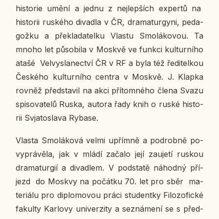
his­to­rie umění a jednu z nej­lep­ších ex­per­tů na
his­to­rii rus­ké­ho di­va­dla v ČR, dra­ma­tur­gy­ni, pe­da­
gož­ku a pře­kla­da­tel­ku Vlastu Smo­lá­ko­vou. Ta
mnoho let pů­so­bi­la v Moskvě ve funkci kul­tur­ní­ho
atašé Vel­vy­sla­nec­tví ČR v RF a byla též ře­di­tel­kou
Čes­ké­ho kul­tur­ní­ho centra v Moskvě. J. Klapka
rovněž před­sta­vil na akci pří­tom­né­ho člena Svazu
spi­so­va­te­lů Ruska, autora řady knih o ruské his­to­
rii Svja­to­sla­va Rybase.
Vlasta Smo­lá­ko­vá velmi upřím­ně a po­drob­ně po­
vyprá­vě­la, jak v mládí začalo její za­u­je­tí ruskou
dra­ma­tur­gií a di­va­dlem. V pod­sta­tě ná­hod­ný pří­
jezd do Moskvy na po­čát­ku 70. let pro sběr ma­
te­ri­á­lu pro di­plo­mo­vou práci stu­dent­ky Fi­lo­zo­fic­ké
fa­kul­ty Kar­lo­vy uni­ver­zi­ty a se­zná­me­ní se s před­