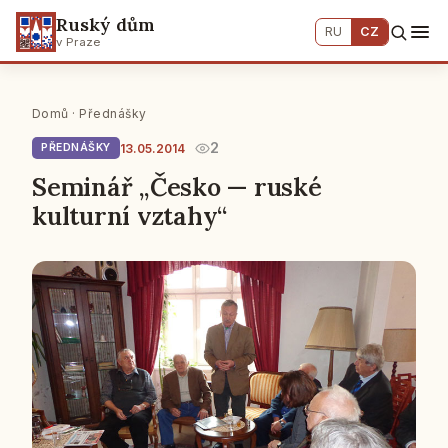
Ruský dům
RU
CZ
v Praze
Domů
·
Přednášky
2
13.05.2014
PŘEDNÁŠKY
Seminář „Česko — ruské
kulturní vztahy“