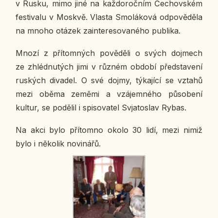
v Rusku, mimo jiné na kaž­do­roč­ním Če­chov­ském
fes­ti­va­lu v Moskvě. Vlasta Smo­lá­ko­vá od­po­vě­dě­la
na mnoho otázek za­in­te­re­so­va­né­ho pu­b­li­ka.
Mnozí z pří­tom­ných po­vě­dě­li o svých do­jmech
ze zhléd­nu­tých jimi v různém období před­sta­ve­ní
rus­kých di­va­del. O své dojmy, tý­ka­jí­cí se vztahů
mezi oběma zeměmi a vzá­jem­né­ho pů­so­be­ní
kultur, se po­dě­lil i spi­so­va­tel Svja­to­slav Rybas.
Na akci bylo pří­tomno okolo 30 lidí, mezi nimiž
bylo i ně­ko­lik no­vi­ná­řů.