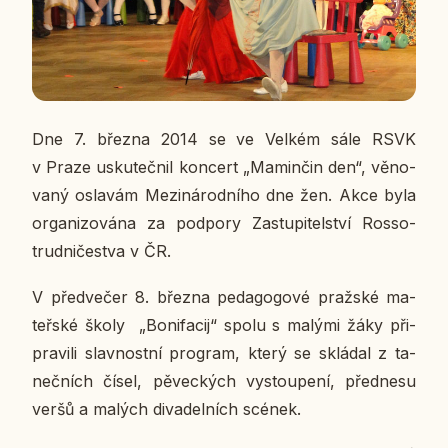
Dne 7. března 2014 se ve Velkém sále RSVK
v Praze usku­teč­nil kon­cert „Ma­min­čin den“, vě­no­
va­ný osla­vám Me­zi­ná­rod­ní­ho dne žen. Akce byla
or­ga­ni­zo­vá­na za pod­po­ry Za­stu­pi­tel­ství Ros­so­
trud­ni­čestva v ČR.
V před­ve­čer 8. března pe­da­go­go­vé praž­ské ma­
teř­ské školy „Bo­ni­fa­cij“ spolu s malými žáky při­
pra­vi­li slav­nost­ní pro­gram, který se sklá­dal z ta­
neč­ních čísel, pě­vec­kých vy­stou­pe­ní, před­ne­su
veršů a malých di­va­del­ních scének.