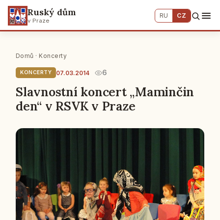
Ruský dům
RU
CZ
v Praze
Domů
·
Koncerty
6
07.03.2014
KONCERTY
Slavnostní koncert „Maminčin
den“ v RSVK v Praze