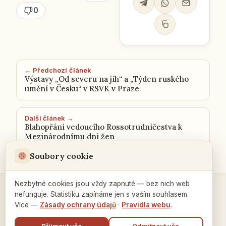
0
← Předchozí článek
Výstavy „Od severu na jih“ a „Týden ruského
umění v Česku“ v RSVK v Praze
Další článek →
Blahopřání vedoucího Rossotrudničestva k
Mezinárodnímu dni žen
Soubory cookie
Nezbytné cookies jsou vždy zapnuté — bez nich web
nefunguje. Statistiku zapínáme jen s vaším souhlasem.
Kontakty a spojení →
Více —
Zásady ochrany údajů
·
Pravidla webu
.
Přijmout vše
Odmítnout vše