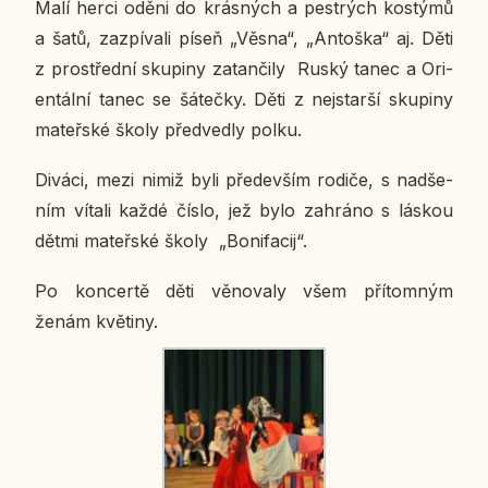
Malí herci oděni do krás­ných a pes­t­rých kos­tý­mů
a šatů, za­zpí­va­li píseň „Věsna“, „An­to­š­ka“ aj. Děti
z pro­střed­ní sku­pi­ny za­tan­či­ly Ruský tanec a Ori­
en­tál­ní tanec se šá­teč­ky. Děti z nej­star­ší sku­pi­ny
ma­teř­ské školy před­ved­ly polku.
Diváci, mezi nimiž byli pře­de­vším rodiče, s nad­še­
ním vítali každé číslo, jež bylo za­hrá­no s láskou
dětmi ma­teř­ské školy „Bo­ni­fa­cij“.
Po kon­cer­tě děti vě­no­va­ly všem pří­tom­ným
ženám kvě­ti­ny.