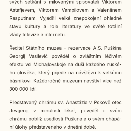
svých se­tká­ní s mi­lo­va­ný­mi spi­so­va­te­li Vik­to­rem
As­t­a­fje­vem, Vik­to­rem Vam­pi­lo­vem a Va­len­ti­nem
Raspu­ti­nem. Vy­já­d­řil velké zne­po­ko­je­ní ohled­ně
stavu kul­tu­ry a role li­te­ra­tu­ry ve světě to­tál­ní
vlády te­le­vi­ze a in­ter­ne­tu.
Ře­di­tel Stát­ní­ho muzea – re­zer­va­ce A.S. Puški­na
Ge­or­gij Vasi­le­vič po­vě­děl o zvlášt­ním lé­či­vém
efektu vsi Mi­chaj­lov­sko­je na duši kaž­dé­ho rus­ké­
ho člo­vě­ka, který při­je­de na ná­vště­vu k vel­ké­mu
bás­ní­ko­vi. Kaž­do­roč­ně muzeum na­vští­ví více než
300 000 lidí.
Před­sta­ve­ný chrámu sv. Ana­stá­zie v Pskově otec
Je­v­ge­nij, v mi­nu­los­ti lékař, po­vě­děl o svém
chrámu poblíž used­los­ti Puški­na a o svém chá­pá­
ní úlohy před­sta­ve­né­ho v dnešní době.