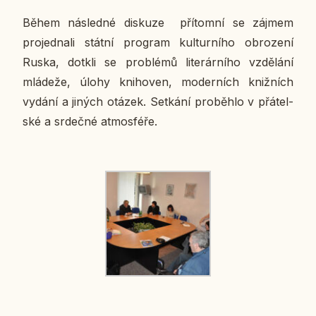
Během ná­sled­né dis­ku­ze pří­tomní se zájmem
pro­jed­na­li státní pro­gram kul­tur­ní­ho ob­ro­ze­ní
Ruska, dotkli se pro­blé­mů li­te­rár­ní­ho vzdě­lá­ní
mlá­de­že, úlohy kniho­ven, mo­der­ních kniž­ních
vydání a jiných otázek. Se­tká­ní pro­běh­lo v přá­tel­
ské a sr­deč­né at­mo­sfé­ře.