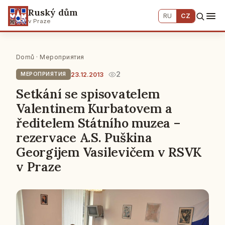
Ruský dům
RU
CZ
v Praze
Domů
·
Мероприятия
2
23.12.2013
МЕРОПРИЯТИЯ
Setkání se spisovatelem
Valentinem Kurbatovem a
ředitelem Státního muzea –
rezervace A.S. Puškina
Georgijem Vasilevičem v RSVK
v Praze