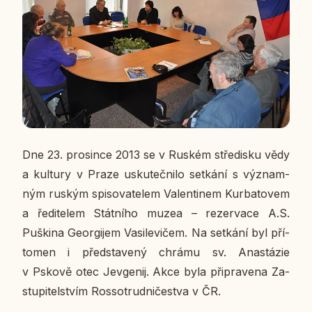
Dne 23. pro­sin­ce 2013 se v Ruském stře­dis­ku vědy
a kul­tu­ry v Praze usku­teč­ni­lo se­tká­ní s vý­znam­
ným ruským spi­so­va­te­lem Va­len­ti­nem Kur­ba­to­vem
a ře­di­te­lem Stát­ní­ho muzea – re­zer­va­ce A.S.
Puški­na Ge­or­gi­jem Vasi­le­vi­čem. Na se­tká­ní byl pří­
to­men i před­sta­ve­ný chrámu sv. Ana­stá­zie
v Pskově otec Je­v­ge­nij. Akce byla při­pra­ve­na Za­
stu­pi­tel­stvím Ros­so­trud­ni­čestva v ČR.