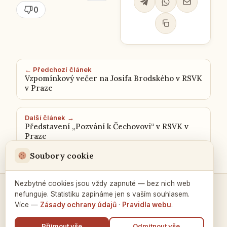
0
← Předchozí článek
Vzpomínkový večer na Josifa Brodského v RSVK
v Praze
Další článek →
Představení „Pozvání k Čechovovi“ v RSVK v
Praze
Soubory cookie
Nezbytné cookies jsou vždy zapnuté — bez nich web
nefunguje. Statistiku zapínáme jen s vaším souhlasem.
Kontakty a spojení →
Více —
Zásady ochrany údajů
·
Pravidla webu
.
Přijmout vše
Odmítnout vše