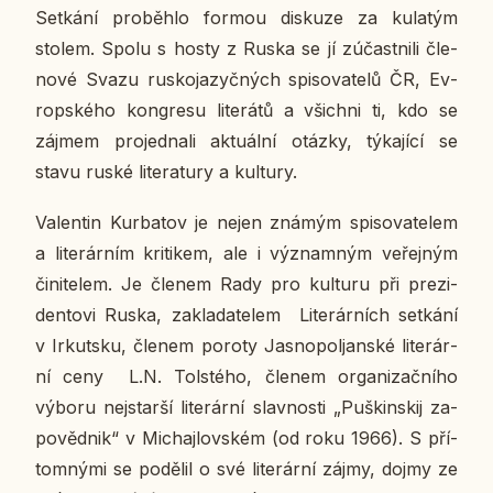
Se­tká­ní pro­běh­lo formou dis­ku­ze za ku­la­tým
stolem. Spolu s hosty z Ruska se jí zú­čast­ni­li čle­
no­vé Svazu rus­ko­ja­zyč­ných spi­so­va­te­lů ČR, Ev­
rop­ské­ho kon­gre­su li­te­rá­tů a všich­ni ti, kdo se
zájmem pro­jed­na­li ak­tu­ál­ní otázky, tý­ka­jí­cí se
stavu ruské li­te­ra­tu­ry a kul­tu­ry.
Va­len­tin Kur­ba­tov je nejen známým spi­so­va­te­lem
a li­te­rár­ním kri­ti­kem, ale i vý­znam­ným ve­řej­ným
či­ni­te­lem. Je členem Rady pro kul­tu­ru při pre­zi­
den­to­vi Ruska, za­kla­da­te­lem Li­te­rár­ních se­tká­ní
v Ir­kut­sku, členem poroty Jas­no­poljan­ské li­te­rár­
ní ceny L.N. Tolsté­ho, členem or­ga­ni­zač­ní­ho
výboru nej­star­ší li­te­rár­ní slav­nos­ti „Puškin­skij za­
po­věd­nik“ v Mi­chaj­lov­ském (od roku 1966). S pří­
tom­ný­mi se po­dě­lil o své li­te­rár­ní zájmy, dojmy ze