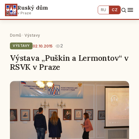
Ruský dům
RU
CZ
v Praze
Domů
·
Výstavy
2
02.10.2015
VÝSTAVY
Výstava „Puškin a Lermontov“ v
RSVK v Praze