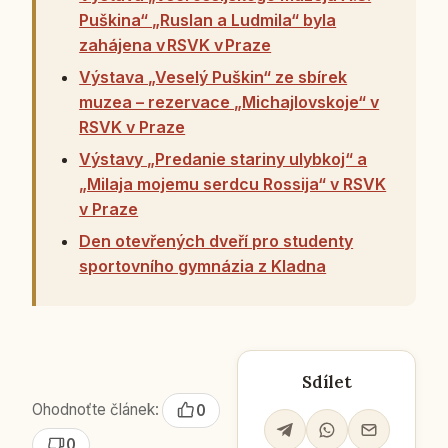
Puškina“ „Ruslan a Ludmila“ byla
zahájena v RSVK v Praze
Výstava „Veselý Puškin“ ze sbírek
muzea – rezervace „Michajlovskoje“ v
RSVK v Praze
Výstavy „Predanie stariny ulybkoj“ a
„Milaja mojemu serdcu Rossija“ v RSVK
v Praze
Den otevřených dveří pro studenty
sportovního gymnázia z Kladna
Sdílet
Ohodnoťte článek:
0
0