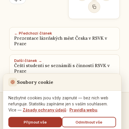
← Předchozí článek
Prezentace lázeňských měst Česka v RSVK v
Praze
Další článek →
Čeští studenti se seznámili s činností RSVK v
Praze
Soubory cookie
Nezbytné cookies jsou vždy zapnuté — bez nich web
nefunguje. Statistiku zapínáme jen s vaším souhlasem.
Kontakty a spojení →
Více —
Zásady ochrany údajů
·
Pravidla webu
.
Přijmout vše
Odmítnout vše