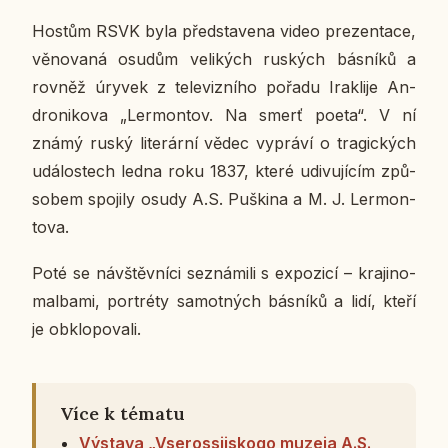
Hostům RSVK byla před­sta­ve­na video pre­zen­ta­ce,
vě­no­va­ná osudům ve­li­kých rus­kých bás­ní­ků a
rovněž úryvek z te­le­viz­ní­ho pořadu Ira­kli­je An­
dro­ni­ko­va „Ler­mon­tov. Na smerť poeta“. V ní
známý ruský li­te­rár­ní vědec vy­prá­ví o tra­gic­kých
udá­los­tech ledna roku 1837, které udi­vu­jí­cím způ­
so­bem spo­ji­ly osudy A.S. Puški­na a M. J. Ler­mon­
to­va.
Poté se ná­vštěv­ní­ci se­zná­mi­li s ex­po­zi­cí – kra­ji­no­
mal­ba­mi, por­tréty sa­mot­ných bás­ní­ků a lidí, kteří
je ob­klo­po­va­li.
Více k tématu
Výstava „Vserossijskogo muzeja A.S.